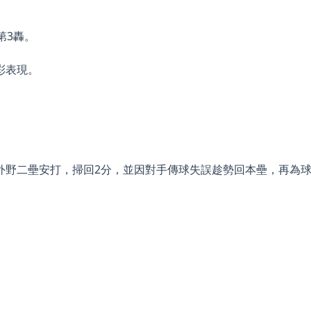
第3轟。
彩表現。
野二壘安打，掃回2分，並因對手傳球失誤趁勢回本壘，再為球