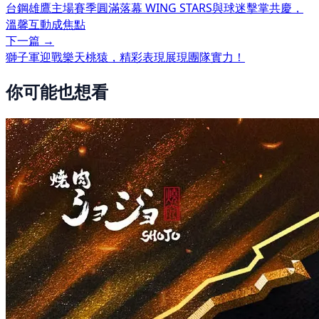
台鋼雄鷹主場賽季圓滿落幕 WING STARS與球迷擊掌共慶，
溫馨互動成焦點
下一篇 →
獅子軍迎戰樂天桃猿，精彩表現展現團隊實力！
你可能也想看