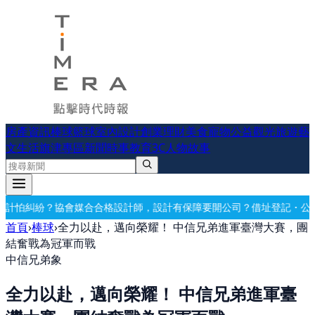
房產資訊
棒球
籃球
室內設計
創業理財
美食
寵物公益
觀光旅遊
藝
文生活
旗津專區
新聞時事
教育
3C
人物故事
師，設計有保障
要開公司？借址登記・公司設立・工商登記一次辦好
記帳
首頁
›
棒球
›
全力以赴，邁向榮耀！ 中信兄弟進軍臺灣大賽，團
結奮戰為冠軍而戰
中信兄弟象
全力以赴，邁向榮耀！ 中信兄弟進軍臺