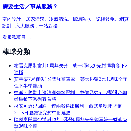
需要生活／事業服務？
室內設計、居家清潔、冷氣清洗、抓漏防水、記帳報稅、網頁
設計…
六大服務，一站對接
看服務項目 →
棒球分類
布雷克壓制富邦6局無失分 統一獅4比0完封悍將奪下2
連勝
艾菩樂7局僅失1分雪恥前東家 樂天桃猿3比1退味全守
住下半季龍頭
中職／勝騎士澄清湖強勢壓制 中信兄弟5：2擊退台鋼
雄鷹搶下系列賽首勝
林安可近況回顧：連兩戰逼出勝利、西武坐穩聯盟第
2 5日遭羅德完封中斷連勝
陳傑憲開轟包辦3打點 喬登6局無失分領軍統一獅8比2
擊退味全龍