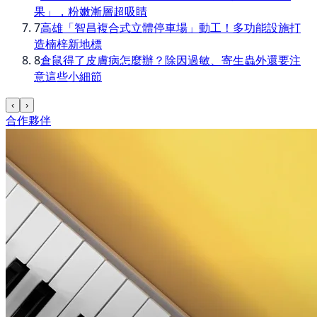
果」，粉嫩漸層超吸睛
7
高雄「智昌複合式立體停車場」動工！多功能設施打
造楠梓新地標
8
倉鼠得了皮膚病怎麼辦？除因過敏、寄生蟲外還要注
意這些小細節
‹
›
合作夥伴