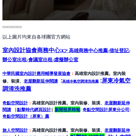
以上圖片均來自各球團官方網站
室內設計協會
商務中心:
👉 高雄商務中心推薦-借址登記-
辦公室出租-會議室出租-虛擬辦公室
中華民國室內設計應用輔導發展協會
：
高雄室內設計推薦。室內裝
:
:
屏東冷氣空
修、裝潢、
老屋翻新延伸閱讀
高雄冷氣空調清洗推薦
調清洗推薦
奇點空間設計
：
高雄室內設計推薦。室內裝修、裝潢、
老屋翻新延伸
閱讀
|
點擊時代網頁設計
|
新聞視界時報
:
奇點空間設計屏東分公司
:
奇點空間設計（屏東）
薦
旅人空間設計
：
高雄室內設計推薦。室內裝修、裝潢、
老屋翻新延伸