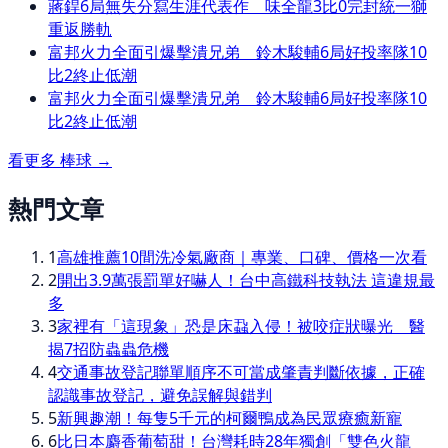
蔣銲6局無失分寫生涯代表作 味全龍3比0完封統一獅
重返勝軌
富邦火力全面引爆擊潰兄弟 鈴木駿輔6局好投率隊10
比2終止低潮
富邦火力全面引爆擊潰兄弟 鈴木駿輔6局好投率隊10
比2終止低潮
看更多
棒球
→
熱門文章
1
高雄推薦10間洗冷氣廠商｜專業、口碑、價格一次看
2
開出3.9萬張罰單好嚇人！台中高鐵科技執法 這違規最
多
3
家裡有「這現象」恐是床蝨入侵！被咬症狀曝光 醫
揭7招防蟲蟲危機
4
交通事故登記聯單順序不可當成肇責判斷依據，正確
認識事故登記，避免誤解與錯判
5
新興趣潮！每隻5千元的柯爾鴨成為民眾療癒新寵
6
比日本麝香葡萄甜！台灣耗時28年獨創「雙色火龍