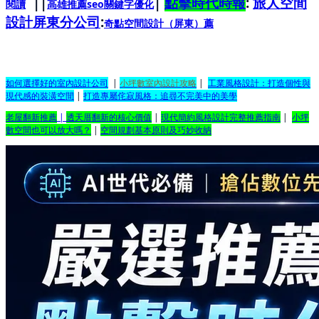
||
|
點擊時代時報
:
旅人空間
閱讀
高雄推薦seo關鍵字優化
設計屏東分公司
:
奇點空間設計（屏東）
薦
如何選擇好的室內設計公司
|
小坪數室內設計攻略
|
工業風格設計：打造個性與
現代感的裝潢空間
|
打造專屬侘寂風格：追尋不完美中的美學
老屋翻新推薦
|
透天厝翻新的核心價值
|
現代簡約風格設計完整推薦指南
|
小坪
數空間也可以放大嗎？
|
空間規劃基本原則及巧妙收納