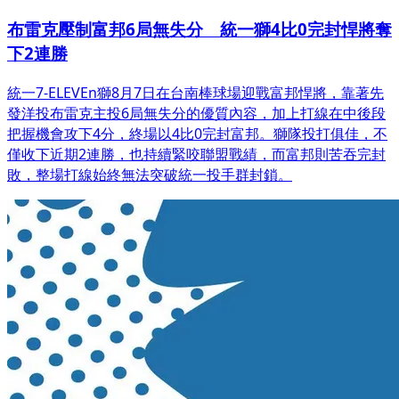
布雷克壓制富邦6局無失分 統一獅4比0完封悍將奪
下2連勝
統一7-ELEVEn獅8月7日在台南棒球場迎戰富邦悍將，靠著先
發洋投布雷克主投6局無失分的優質內容，加上打線在中後段
把握機會攻下4分，終場以4比0完封富邦。獅隊投打俱佳，不
僅收下近期2連勝，也持續緊咬聯盟戰績，而富邦則苦吞完封
敗，整場打線始終無法突破統一投手群封鎖。