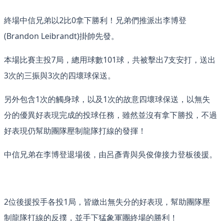
終場中信兄弟以2比0拿下勝利！​兄弟們推派出李博登
(Brandon Leibrandt)掛帥先發。
本場比賽主投7局，總用球數101球，共被擊出7支安打，送出
3次的三振與3次的四壞球保送。
另外包含1次的觸身球，以及1次的故意四壞球保送，以無失
分的優異好表現完成的投球任務，雖然並沒有拿下勝投，不過
好表現仍幫助團隊壓制龍隊打線的發揮！​
中信兄弟在李博登退場後，由呂彥青與吳俊偉接力登板後援。
2位後援投手各投1局，皆繳出無失分的好表現，幫助團隊壓
制龍隊打線的反撲，並手下猛象軍團終場的勝利！