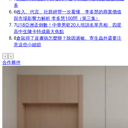
多
6
收入、代言、社群經營一次看懂 李多慧的商業價值
與市場影響力解析 李多慧100問（第三集）
7
U18亞洲盃倒數！中華男籃20人培訓名單亮相 四星
高中生陳卡特成最大焦點
8
倉鼠得了皮膚病怎麼辦？除因過敏、寄生蟲外還要注
意這些小細節
‹
›
合作夥伴