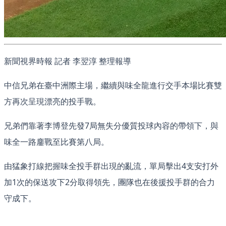
新聞視界時報 記者 李翌淳 整理報導
中信兄弟在臺中洲際主場，繼續與味全龍進行交手本場比賽雙
方再次呈現漂亮的投手戰。
兄弟們靠著李博登先發7局無失分優質投球內容的帶領下，與
味全一路鏖戰至比賽第八局。
由猛象打線把握味全投手群出現的亂流，單局擊出4支安打外
加1次的保送攻下2分取得領先，團隊也在後援投手群的合力
守成下。