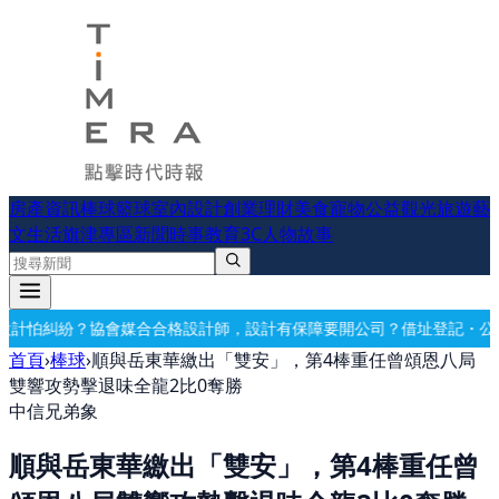
房產資訊
棒球
籃球
室內設計
創業理財
美食
寵物公益
觀光旅遊
藝
文生活
旗津專區
新聞時事
教育
3C
人物故事
師，設計有保障
要開公司？借址登記・公司設立・工商登記一次辦好
記帳
首頁
›
棒球
›
順與岳東華繳出「雙安」，第4棒重任曾頌恩八局
雙響攻勢擊退味全龍2比0奪勝
中信兄弟象
順與岳東華繳出「雙安」，第4棒重任曾