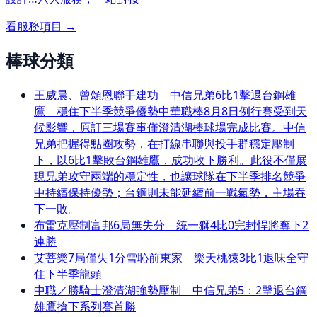
看服務項目 →
棒球分類
王威晨、曾頌恩聯手建功 中信兄弟6比1擊退台鋼雄
鷹 穩住下半季競爭優勢中華職棒8月8日例行賽受到天
候影響，原訂三場賽事僅澄清湖棒球場完成比賽。中信
兄弟把握得點圈攻勢，在打線串聯與投手群穩定壓制
下，以6比1擊敗台鋼雄鷹，成功收下勝利。此役不僅展
現兄弟攻守兩端的穩定性，也讓球隊在下半季排名競爭
中持續保持優勢；台鋼則未能延續前一戰氣勢，主場吞
下一敗。
布雷克壓制富邦6局無失分 統一獅4比0完封悍將奪下2
連勝
艾菩樂7局僅失1分雪恥前東家 樂天桃猿3比1退味全守
住下半季龍頭
中職／勝騎士澄清湖強勢壓制 中信兄弟5：2擊退台鋼
雄鷹搶下系列賽首勝