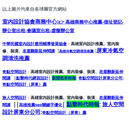
以上圖片均來自各球團官方網站
室內設計協會
商務中心:
👉 高雄商務中心推薦-借址登記-
辦公室出租-會議室出租-虛擬辦公室
中華民國室內設計應用輔導發展協會
：
高雄室內設計推薦。室內裝
:
:
屏東冷氣空
修、裝潢、
老屋翻新延伸閱讀
高雄冷氣空調清洗推薦
調清洗推薦
奇點空間設計
：
高雄室內設計推薦。室內裝修、裝潢、
老屋翻新延伸
閱讀
|
點擊時代網頁設計
|
新聞視界時報
:
奇點空間設計屏東分公司
:
奇點空間設計（屏東）
薦
旅人空間設計
：
高雄室內設計推薦。室內裝修、裝潢、
老屋翻新延伸
||
|
點擊時代時報
:
旅人空間
閱讀
高雄推薦seo關鍵字優化
設計屏東分公司
:
奇點空間設計（屏東）
薦