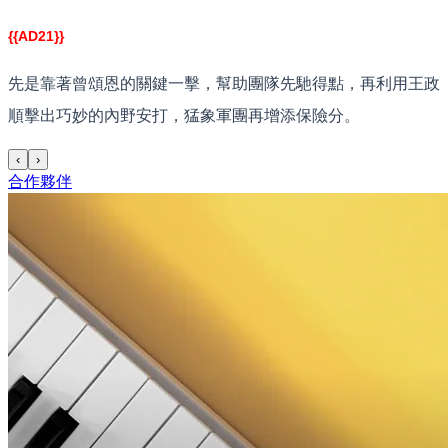
{{AD21}}
先是靠著曾頌恩的關鍵一擊，幫助團隊先馳得點，再利用王政
順擊出巧妙的內野安打，猛象軍團再增添保險分。
‹
›
合作夥伴