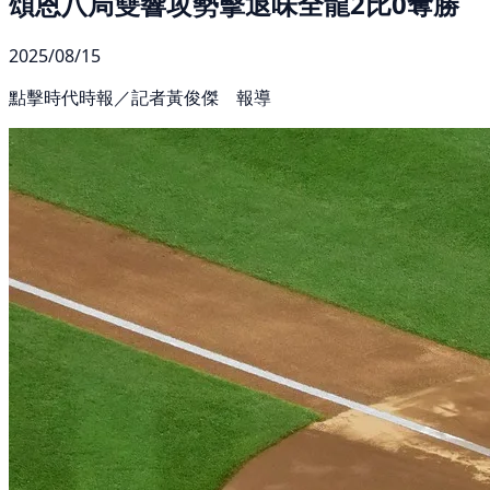
頌恩八局雙響攻勢擊退味全龍2比0奪勝
2025/08/15
點擊時代時報／記者黃俊傑 報導