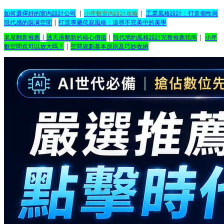
如何選擇好的室內設計公司
|
小坪數室內設計攻略
|
工業風格設計：打造個性與
現代感的裝潢空間
|
打造專屬侘寂風格：追尋不完美中的美學
老屋翻新推薦
|
透天厝翻新的核心價值
|
現代簡約風格設計完整推薦指南
|
小坪
數空間也可以放大嗎？
|
空間規劃基本原則及巧妙收納