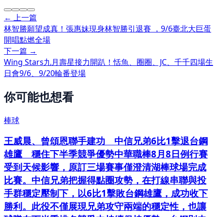
← 上一篇
林智勝願望成真！張惠妹現身林智勝引退賽 ，9/6臺北大巨蛋
開唱點燃全場
下一篇 →
Wing Stars九月壽星接力開趴！恬魚、圈圈、JC、千千四場生
日會9/6、9/20輪番登場
你可能也想看
棒球
王威晨、曾頌恩聯手建功 中信兄弟6比1擊退台鋼
雄鷹 穩住下半季競爭優勢中華職棒8月8日例行賽
受到天候影響，原訂三場賽事僅澄清湖棒球場完成
比賽。中信兄弟把握得點圈攻勢，在打線串聯與投
手群穩定壓制下，以6比1擊敗台鋼雄鷹，成功收下
勝利。此役不僅展現兄弟攻守兩端的穩定性，也讓