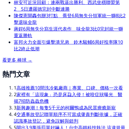
林安可近況回顧：連兩戰逼出勝利、西武坐穩聯盟第
2 5日遭羅德完封中斷連勝
陳傑憲開轟包辦3打點 喬登6局無失分領軍統一獅8比2
擊退味全龍
蔣銲6局無失分寫生涯代表作 味全龍3比0完封統一獅
重返勝軌
富邦火力全面引爆擊潰兄弟 鈴木駿輔6局好投率隊10
比2終止低潮
看更多
棒球
→
熱門文章
1
高雄推薦10間洗冷氣廠商｜專業、口碑、價格一次看
2
家裡有「這現象」恐是床蝨入侵！被咬症狀曝光 醫
揭7招防蟲蟲危機
3
新興趣潮！每隻5千元的柯爾鴨成為民眾療癒新寵
4
交通事故登記聯單順序不可當成肇責判斷依據，正確
認識事故登記，避免誤解與錯判
5
開出3.9萬張罰單好嚇人！台中高鐵科技執法 這違規最