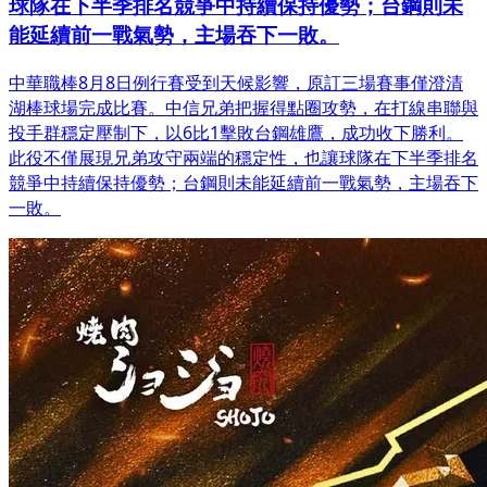
球隊在下半季排名競爭中持續保持優勢；台鋼則未
能延續前一戰氣勢，主場吞下一敗。
中華職棒8月8日例行賽受到天候影響，原訂三場賽事僅澄清
湖棒球場完成比賽。中信兄弟把握得點圈攻勢，在打線串聯與
投手群穩定壓制下，以6比1擊敗台鋼雄鷹，成功收下勝利。
此役不僅展現兄弟攻守兩端的穩定性，也讓球隊在下半季排名
競爭中持續保持優勢；台鋼則未能延續前一戰氣勢，主場吞下
一敗。