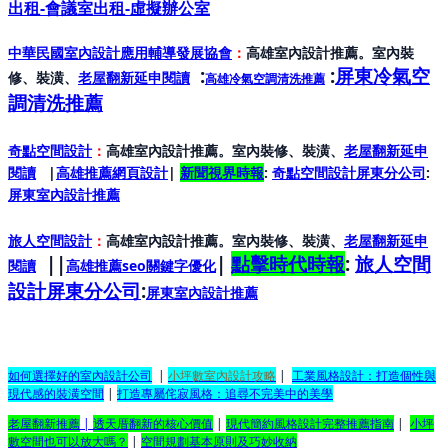
出租-會議室出租-虛擬辦公室
中華民國室內設計應用輔導發展協會
：
高雄室內設計推薦。室內裝
:
:
屏東冷氣空
修、裝潢、
老屋翻新延申閱讀
高雄冷氣空調清洗推薦
調清洗推薦
奇點空間設計
：
高雄室內設計推薦。室內裝修、裝潢、
老屋翻新延申
閱讀
|
高雄推薦網頁設計
|
新聞視界時報
:
奇點空間設計屏東分公司
:
屏東室內設計推
薦
旅人空間設計
：
高雄室內設計推薦。室內裝修、裝潢、
老屋翻新延申
||
|
點擊時代時報
:
旅人空間
閱讀
高雄推薦seo關鍵字優化
設計屏東分公司
:
屏東室內設計推
薦
如何選擇好的室內設計公司
|
小坪數室內設計攻略
|
工業風格設計：打造個性與
現代感的裝潢空間
|
打造專屬侘寂風格：追尋不完美中的美學
老屋翻新推薦
|
透天厝翻新的核心價值
|
現代簡約風格設計完整推薦指南
|
小坪
數空間也可以放大嗎？
|
空間規劃基本原則及巧妙收納