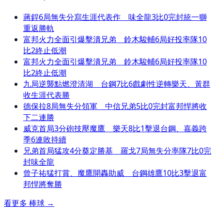
蔣銲6局無失分寫生涯代表作 味全龍3比0完封統一獅
重返勝軌
富邦火力全面引爆擊潰兄弟 鈴木駿輔6局好投率隊10
比2終止低潮
富邦火力全面引爆擊潰兄弟 鈴木駿輔6局好投率隊10
比2終止低潮
九局逆襲點燃澄清湖 台鋼7比6戲劇性逆轉樂天、黃群
收生涯代表勝
德保拉8局無失分領軍 中信兄弟5比0完封富邦悍將收
下二連勝
威克首局3分砲技壓魔鷹 樂天8比1擊退台鋼、嘉義跨
季6連敗持續
兄弟首局猛攻4分奠定勝基 羅戈7局無失分率隊7比0完
封味全龍
曾子祐猛打賞、魔鷹開轟助威 台鋼雄鷹10比3擊退富
邦悍將奪勝
看更多
棒球
→