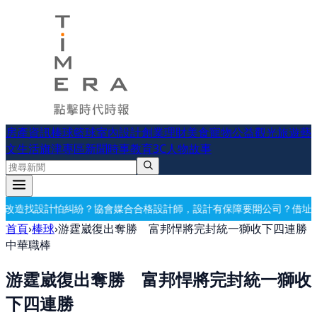
房產資訊
棒球
籃球
室內設計
創業理財
美食
寵物公益
觀光旅遊
藝
文生活
旗津專區
新聞時事
教育
3C
人物故事
合合格設計師，設計有保障
要開公司？借址登記・公司設立・工商登記一
首頁
›
棒球
›
游霆崴復出奪勝 富邦悍將完封統一獅收下四連勝
中華職棒
游霆崴復出奪勝 富邦悍將完封統一獅收
下四連勝