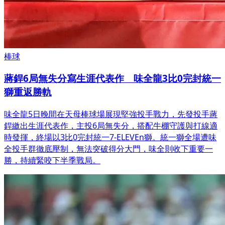
棒球
蔣銲6局無失分寫生涯代表作 味全龍3比0完封統一
獅重返勝軌
味全龍5日晚間在天母棒球場展現堅強投手戰力，先發投手蔣
銲繳出生涯代表作，主投6局無失分，搭配牛棚守護與打線適
時發揮，終場以3比0完封統一7-ELEVEn獅。統一獅全場遭味
全投手群徹底壓制，無法突破得分大門，味全則收下重要一
勝，持續緊咬下半季戰局。