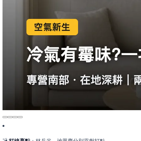
💣
打線亮點
：林岳谷、池恩齊分別貢獻打點