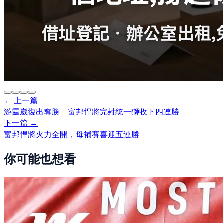
← 上一篇
游霆崴復出奪勝 富邦悍將完封統一獅收下四連勝
下一篇 →
富邦悍將火力全開，母補賽喜迎五連勝
你可能也想看