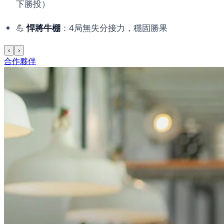
下勝投）
💪
悍將牛棚
：4局無失分接力，穩固勝果
‹
›
合作夥伴