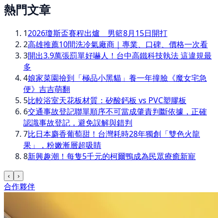
熱門文章
1
2026瓊斯盃賽程出爐 男籃8月15日開打
2
高雄推薦10間洗冷氣廠商｜專業、口碑、價格一次看
3
開出3.9萬張罰單好嚇人！台中高鐵科技執法 這違規最
多
4
娘家菜園撿到「極品小黑貓」養一年撞臉《魔女宅急
便》吉吉萌翻
5
比較浴室天花板材質：矽酸鈣板 vs PVC塑膠板
6
交通事故登記聯單順序不可當成肇責判斷依據，正確
認識事故登記，避免誤解與錯判
7
比日本麝香葡萄甜！台灣耗時28年獨創「雙色火龍
果」，粉嫩漸層超吸睛
8
新興趣潮！每隻5千元的柯爾鴨成為民眾療癒新寵
‹
›
合作夥伴