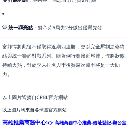
🐯
統一獅亮點
：獅帝芬6局失2分繳出優質先發
富邦悍將此役不僅取得近期四連勝，更以完全壓制之姿終
結與統一獅的對戰系列。隨著例行賽接近尾聲，悍將狀態
持續火熱，對於季末排名與季後賽席次競爭將是一大助
力。
以上圖片皆摘自CPBL官方網站
以上圖片均來自各球團官方網站
高雄推薦
商務中心:
👉 高雄商務中心推薦-借址登記-辦公室