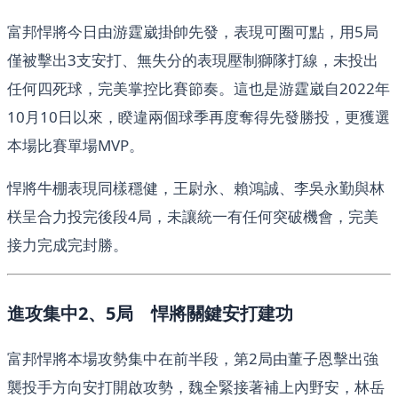
富邦悍將今日由游霆崴掛帥先發，表現可圈可點，用5局
僅被擊出3支安打、無失分的表現壓制獅隊打線，未投出
任何四死球，完美掌控比賽節奏。這也是游霆崴自2022年
10月10日以來，睽違兩個球季再度奪得先發勝投，更獲選
本場比賽單場MVP。
悍將牛棚表現同樣穩健，王尉永、賴鴻誠、李吳永勤與林
栚呈合力投完後段4局，未讓統一有任何突破機會，完美
接力完成完封勝。
進攻集中2、5局 悍將關鍵安打建功
富邦悍將本場攻勢集中在前半段，第2局由董子恩擊出強
襲投手方向安打開啟攻勢，魏全緊接著補上內野安，林岳