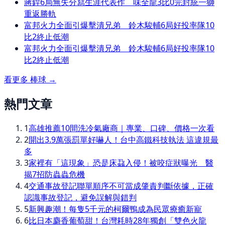
蔣銲6局無失分寫生涯代表作 味全龍3比0完封統一獅
重返勝軌
富邦火力全面引爆擊潰兄弟 鈴木駿輔6局好投率隊10
比2終止低潮
富邦火力全面引爆擊潰兄弟 鈴木駿輔6局好投率隊10
比2終止低潮
看更多
棒球
→
熱門文章
1
高雄推薦10間洗冷氣廠商｜專業、口碑、價格一次看
2
開出3.9萬張罰單好嚇人！台中高鐵科技執法 這違規最
多
3
家裡有「這現象」恐是床蝨入侵！被咬症狀曝光 醫
揭7招防蟲蟲危機
4
交通事故登記聯單順序不可當成肇責判斷依據，正確
認識事故登記，避免誤解與錯判
5
新興趣潮！每隻5千元的柯爾鴨成為民眾療癒新寵
6
比日本麝香葡萄甜！台灣耗時28年獨創「雙色火龍