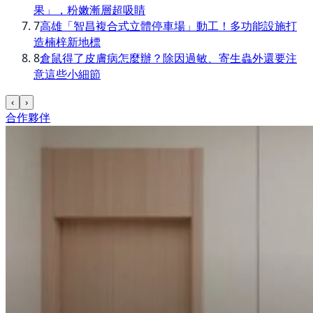
果」，粉嫩漸層超吸睛
7
高雄「智昌複合式立體停車場」動工！多功能設施打
造楠梓新地標
8
倉鼠得了皮膚病怎麼辦？除因過敏、寄生蟲外還要注
意這些小細節
‹
›
合作夥伴