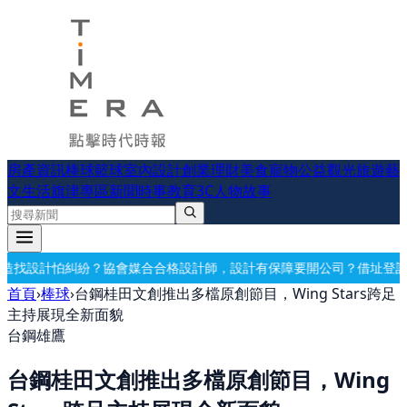
房產資訊
棒球
籃球
室內設計
創業理財
美食
寵物公益
觀光旅遊
藝
文生活
旗津專區
新聞時事
教育
3C
人物故事
格設計師，設計有保障
要開公司？借址登記・公司設立・工商登記一次辦
首頁
›
棒球
›
台鋼桂田文創推出多檔原創節目，Wing Stars跨足
主持展現全新面貌
台鋼雄鷹
台鋼桂田文創推出多檔原創節目，Wing