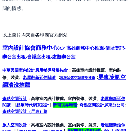
間的情感。
以上圖片均來自各球團官方網站
室內設計協會
商務中心:
👉 高雄商務中心推薦-借址登記-
辦公室出租-會議室出租-虛擬辦公室
中華民國室內設計應用輔導發展協會
：
高雄室內設計推薦。室內裝
:
:
屏東冷氣空
修、裝潢、
老屋翻新延伸閱讀
高雄冷氣空調清洗推薦
調清洗推薦
奇點空間設計
：
高雄室內設計推薦。室內裝修、裝潢、
老屋翻新延伸
閱讀
|
點擊時代網頁設計
|
新聞視界時報
:
奇點空間設計屏東分公司
:
奇點空間設計（屏東）
薦
旅人空間設計
：
高雄室內設計推薦。室內裝修、裝潢、
老屋翻新延伸