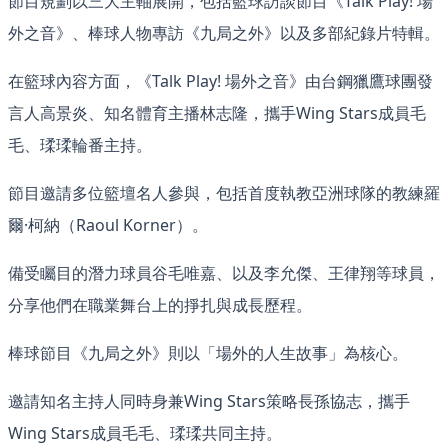
節目規劃以三大主軸展開，包括籃球訪談節目《Talk Play! 場
外之音》、棒球人物專訪《九局之外》以及多部紀錄片特輯。
在籃球內容方面，《Talk Play! 場外之音》由台鋼獵鷹球團發
言人高景炎、知名體育主播林志隆，攜手Wing Stars成員毛
毛、瑈瑈輪番主持。
節目邀請多位籃壇名人參與，包括首度執教亞洲球隊的教練羅
爾·柯納（Raoul Korner）。
備受矚目的潛力球員谷毛唯嘉、以及李允傑、王律翔等球員，
分享他們在職業舞台上的掙扎與成長歷程。
棒球節目《九局之外》則以「場外的人生故事」為核心。
邀請知名主持人同時身兼Wing Stars策略長孫協志，攜手
Wing Stars成員毛毛、瑈瑈共同主持。