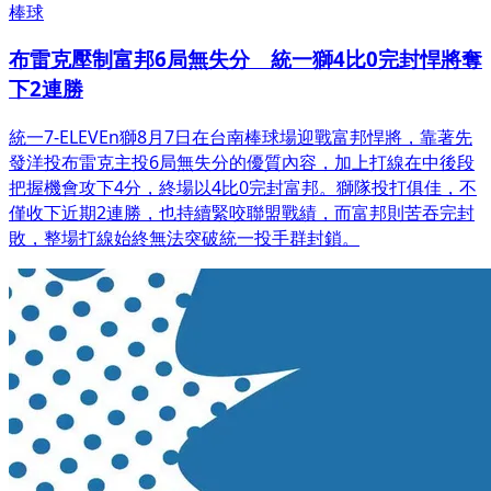
棒球
布雷克壓制富邦6局無失分 統一獅4比0完封悍將奪
下2連勝
統一7-ELEVEn獅8月7日在台南棒球場迎戰富邦悍將，靠著先
發洋投布雷克主投6局無失分的優質內容，加上打線在中後段
把握機會攻下4分，終場以4比0完封富邦。獅隊投打俱佳，不
僅收下近期2連勝，也持續緊咬聯盟戰績，而富邦則苦吞完封
敗，整場打線始終無法突破統一投手群封鎖。