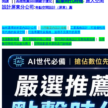
||
|
點擊時代時報
:
旅人空間
閱讀
高雄推薦seo關鍵字優化
設計屏東分公司
:
奇點空間設計（屏東）
薦
如何選擇好的室內設計公司
|
小坪數室內設計攻略
|
工業風格設計：打造個性與
現代感的裝潢空間
|
打造專屬侘寂風格：追尋不完美中的美學
老屋翻新推薦
|
透天厝翻新的核心價值
|
現代簡約風格設計完整推薦指南
|
小坪
數空間也可以放大嗎？
|
空間規劃基本原則及巧妙收納