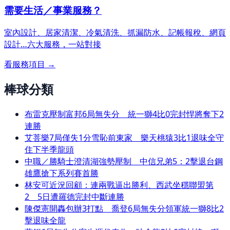
需要生活／事業服務？
室內設計、居家清潔、冷氣清洗、抓漏防水、記帳報稅、網頁
設計…
六大服務，一站對接
看服務項目 →
棒球分類
布雷克壓制富邦6局無失分 統一獅4比0完封悍將奪下2
連勝
艾菩樂7局僅失1分雪恥前東家 樂天桃猿3比1退味全守
住下半季龍頭
中職／勝騎士澄清湖強勢壓制 中信兄弟5：2擊退台鋼
雄鷹搶下系列賽首勝
林安可近況回顧：連兩戰逼出勝利、西武坐穩聯盟第
2 5日遭羅德完封中斷連勝
陳傑憲開轟包辦3打點 喬登6局無失分領軍統一獅8比2
擊退味全龍