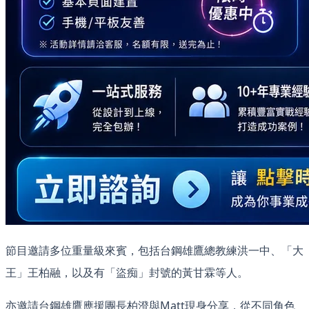
節目邀請多位重量級來賓，包括台鋼雄鷹總教練洪一中、「大
王」王柏融，以及有「盜痴」封號的黃甘霖等人。
亦邀請台鋼雄鷹應援團長柏澄與Matt現身分享，從不同角色