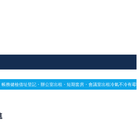
辦公室出租・短期套房・會議室出租
冷氣不冷有霉味？專業深洗・免費估
進