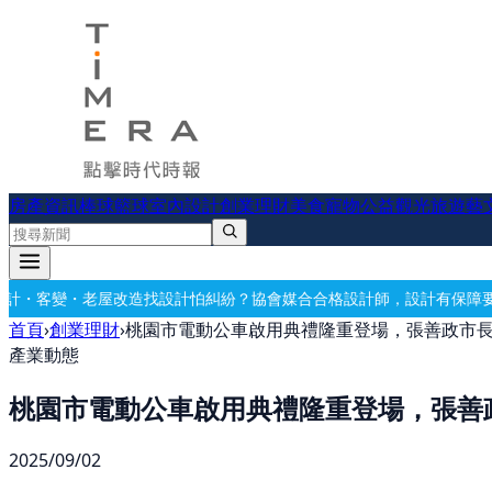
房產資訊
棒球
籃球
室內設計
創業理財
美食
寵物公益
觀光旅遊
藝
找設計怕糾紛？協會媒合合格設計師，設計有保障
要開公司？借址登記・
首頁
›
創業理財
›
桃園市電動公車啟用典禮隆重登場，張善政市長
產業動態
桃園市電動公車啟用典禮隆重登場，張善政
2025/09/02