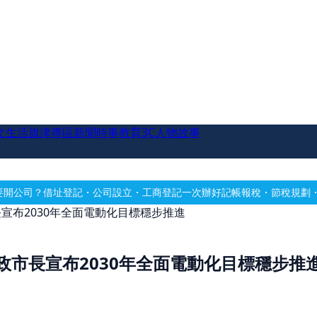
文生活
旗津專區
新聞時事
教育
3C
人物故事
公司設立・工商登記一次辦好
記帳報稅・節稅規劃・帳務健檢
借址登記・
宣布2030年全面電動化目標穩步推進
市長宣布2030年全面電動化目標穩步推