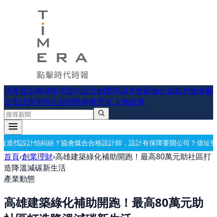
房產資訊
棒球
籃球
室內設計
創業理財
美食
寵物公益
觀光旅遊
藝
文生活
旗津專區
新聞時事
教育
3C
人物故事
媒合合格設計師，設計有保障
要開公司？借址登記・公司設立・工商登記
首頁
›
創業理財
›
高雄建築綠化補助開跑！最高80萬元助社區打
造降溫減碳新生活
產業動態
高雄建築綠化補助開跑！最高80萬元助