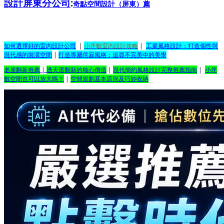
設計屏東分公司
:
奇點空間設計（屏東）
薦
如何選擇好的室內設計公司
|
小坪數室內設計攻略
|
工業風格設計：打造個性與
現代感的裝潢空間
|
打造專屬侘寂風格：追尋不完美中的美學
老屋翻新推薦
|
透天厝翻新的核心價值
|
現代簡約風格設計完整推薦指南
|
小坪
數空間也可以放大嗎？
|
空間規劃基本原則及巧妙收納