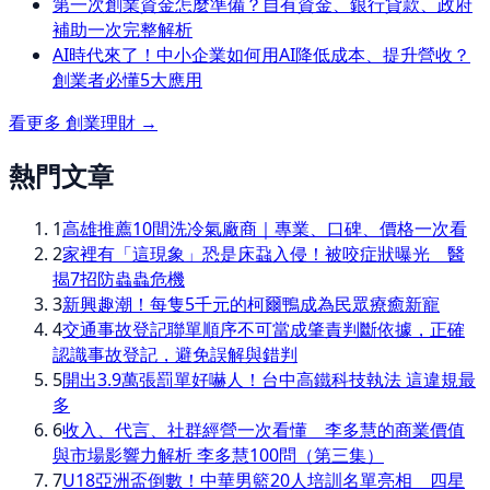
第一次創業資金怎麼準備？自有資金、銀行貸款、政府
補助一次完整解析
AI時代來了！中小企業如何用AI降低成本、提升營收？
創業者必懂5大應用
看更多
創業理財
→
熱門文章
1
高雄推薦10間洗冷氣廠商｜專業、口碑、價格一次看
2
家裡有「這現象」恐是床蝨入侵！被咬症狀曝光 醫
揭7招防蟲蟲危機
3
新興趣潮！每隻5千元的柯爾鴨成為民眾療癒新寵
4
交通事故登記聯單順序不可當成肇責判斷依據，正確
認識事故登記，避免誤解與錯判
5
開出3.9萬張罰單好嚇人！台中高鐵科技執法 這違規最
多
6
收入、代言、社群經營一次看懂 李多慧的商業價值
與市場影響力解析 李多慧100問（第三集）
7
U18亞洲盃倒數！中華男籃20人培訓名單亮相 四星