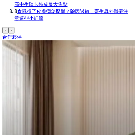
高中生陳卡特成最大焦點
8
倉鼠得了皮膚病怎麼辦？除因過敏、寄生蟲外還要注
意這些小細節
‹
›
合作夥伴