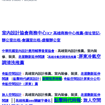
室內設計協會
商務中心:
👉 高雄商務中心推薦-借址登記-
辦公室出租-會議室出租-虛擬辦公室
中華民國室內設計應用輔導發展協會
：
高雄室內設計推薦。室內裝
:
:
屏東冷氣空
修、裝潢、
老屋翻新延伸閱讀
高雄冷氣空調清洗推薦
調清洗推薦
奇點空間設計
：
高雄室內設計推薦。室內裝修、裝潢、
老屋翻新延伸
閱讀
|
點擊時代網頁設計
|
新聞視界時報
:
奇點空間設計屏東分公司
:
奇點空間設計（屏東）
薦
旅人空間設計
：
高雄室內設計推薦。室內裝修、裝潢、
老屋翻新延伸
||
|
點擊時代時報
:
旅人空間
閱讀
高雄推薦seo關鍵字優化