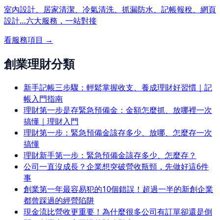
室內設計、居家清潔、冷氣清洗、抓漏防水、記帳報稅、網頁
設計…
六大服務，一站對接
看服務項目 →
創業理財分類
新手記帳三步驟：輕鬆掌握收支、養成理財好習慣｜記
帳入門指南
理財第一步是存緊急預備金：金額怎麼抓、放哪裡一次
搞懂｜理財入門
理財第一步：緊急預備金該存多少、放哪、怎麼存一次
搞懂
理財新手第一步：緊急預備金該存多少、怎麼存？
公司一直沒成長？企業想突破營收瓶頸，先做好這6件
事
創業第一年最容易犯的10個錯誤！超過一半的新創企業
都曾踩過的經營陷阱
現金流比營收更重要！為什麼很多公司有訂單卻還是倒