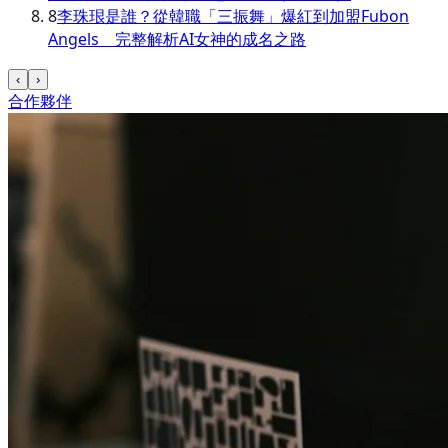
8
李珠珢是誰？從韓職「三振舞」爆紅到加盟Fubon
Angels 完整解析AI女神的成名之路
‹
›
合作夥伴