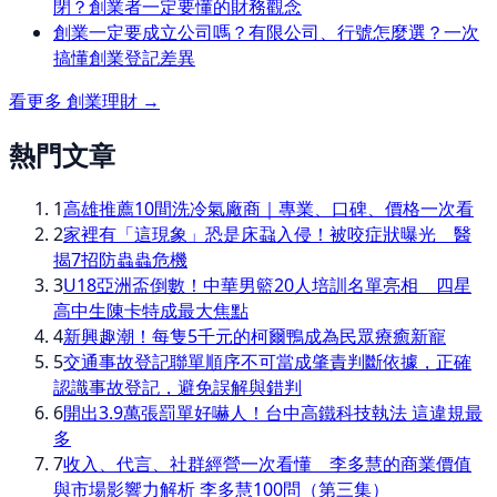
閉？創業者一定要懂的財務觀念
創業一定要成立公司嗎？有限公司、行號怎麼選？一次
搞懂創業登記差異
看更多
創業理財
→
熱門文章
1
高雄推薦10間洗冷氣廠商｜專業、口碑、價格一次看
2
家裡有「這現象」恐是床蝨入侵！被咬症狀曝光 醫
揭7招防蟲蟲危機
3
U18亞洲盃倒數！中華男籃20人培訓名單亮相 四星
高中生陳卡特成最大焦點
4
新興趣潮！每隻5千元的柯爾鴨成為民眾療癒新寵
5
交通事故登記聯單順序不可當成肇責判斷依據，正確
認識事故登記，避免誤解與錯判
6
開出3.9萬張罰單好嚇人！台中高鐵科技執法 這違規最
多
7
收入、代言、社群經營一次看懂 李多慧的商業價值
與市場影響力解析 李多慧100問（第三集）