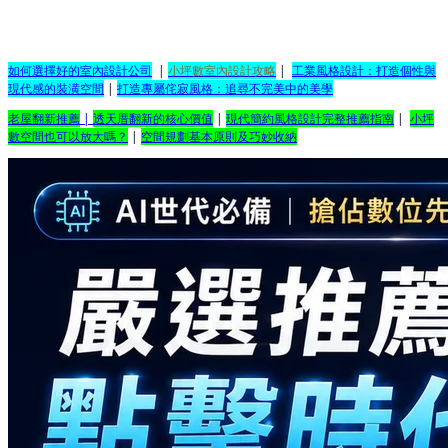
如何選擇好的室內設計公司
|
小坪數室內設計攻略
|
工業風格設計：打造個性與
現代感的裝潢空間
|
打造專屬侘寂風格：追尋不完美中的美學
老屋翻新推薦
|
透天厝翻新的核心價值
|
現代簡約風格設計完整推薦指南
|
小坪
數空間也可以放大嗎？
|
空間規劃基本原則及巧妙收納