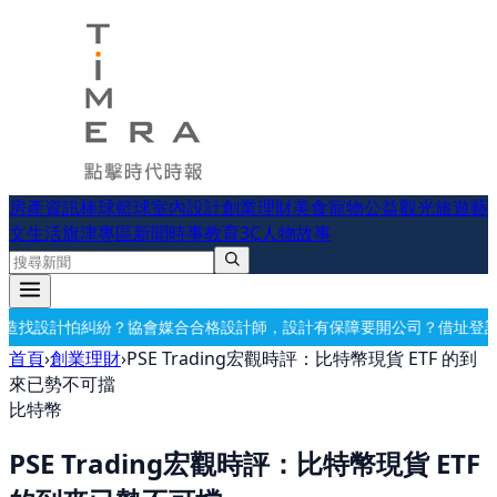
房產資訊
棒球
籃球
室內設計
創業理財
美食
寵物公益
觀光旅遊
藝
文生活
旗津專區
新聞時事
教育
3C
人物故事
媒合合格設計師，設計有保障
要開公司？借址登記・公司設立・工商登記
首頁
›
創業理財
›
PSE Trading宏觀時評：比特幣現貨 ETF 的到
來已勢不可擋
比特幣
PSE Trading宏觀時評：比特幣現貨 ETF