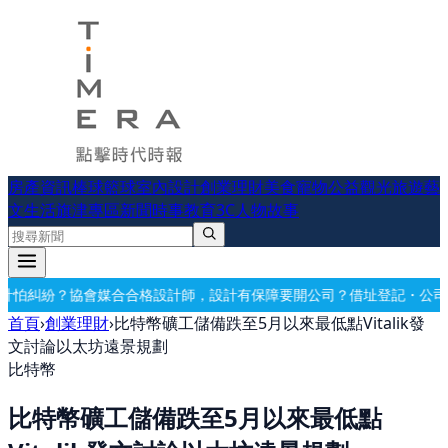
房產資訊
棒球
籃球
室內設計
創業理財
美食
寵物公益
觀光旅遊
藝
文生活
旗津專區
新聞時事
教育
3C
人物故事
合格設計師，設計有保障
要開公司？借址登記・公司設立・工商登記一次
首頁
›
創業理財
›
比特幣礦工儲備跌至5月以來最低點Vitalik發
文討論以太坊遠景規劃
比特幣
比特幣礦工儲備跌至5月以來最低點