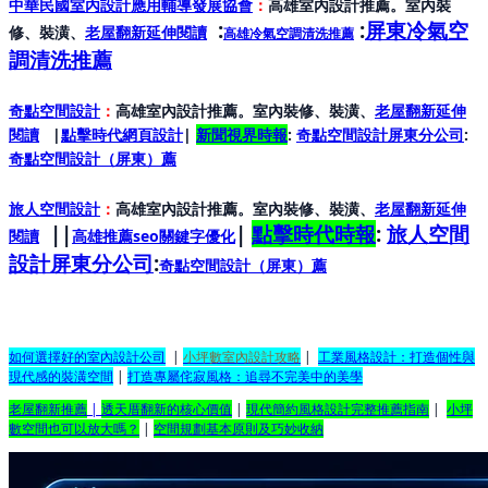
中華民國室內設計應用輔導發展協會
：
高雄室內設計推薦。室內裝
:
:
屏東冷氣空
修、裝潢、
老屋翻新延伸閱讀
高雄冷氣空調清洗推薦
調清洗推薦
奇點空間設計
：
高雄室內設計推薦。室內裝修、裝潢、
老屋翻新延伸
閱讀
|
點擊時代網頁設計
|
新聞視界時報
:
奇點空間設計屏東分公司
:
奇點空間設計（屏東）
薦
旅人空間設計
：
高雄室內設計推薦。室內裝修、裝潢、
老屋翻新延伸
||
|
點擊時代時報
:
旅人空間
閱讀
高雄推薦seo關鍵字優化
設計屏東分公司
:
奇點空間設計（屏東）
薦
如何選擇好的室內設計公司
|
小坪數室內設計攻略
|
工業風格設計：打造個性與
現代感的裝潢空間
|
打造專屬侘寂風格：追尋不完美中的美學
老屋翻新推薦
|
透天厝翻新的核心價值
|
現代簡約風格設計完整推薦指南
|
小坪
數空間也可以放大嗎？
|
空間規劃基本原則及巧妙收納