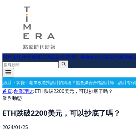
房產資訊
棒球
籃球
室內設計
創業理財
美食
寵物公益
觀光旅遊
藝
改造
找設計怕糾紛？協會媒合合格設計師，設計有保障
要開公司？借址登
首頁
›
創業理財
›
ETH跌破2200美元，可以抄底了嗎？
業界動態
ETH跌破2200美元，可以抄底了嗎？
2024/01/25