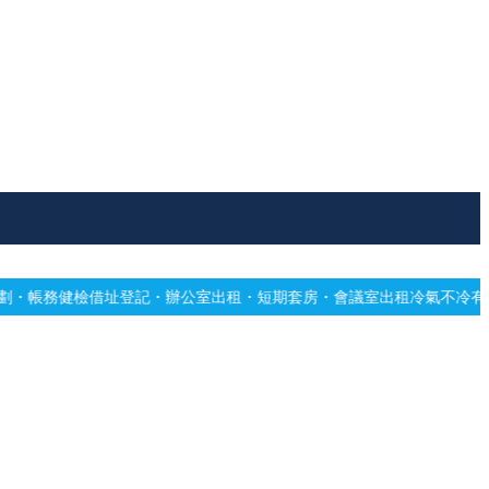
記・辦公室出租・短期套房・會議室出租
冷氣不冷有霉味？專業深洗・免