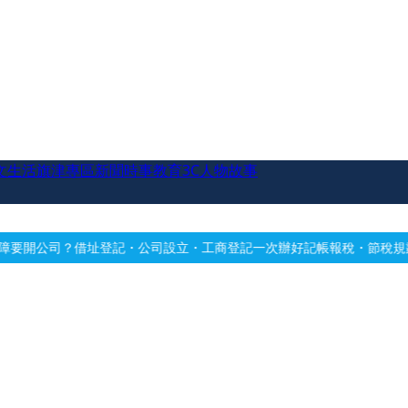
文生活
旗津專區
新聞時事
教育
3C
人物故事
記・公司設立・工商登記一次辦好
記帳報稅・節稅規劃・帳務健檢
借址登