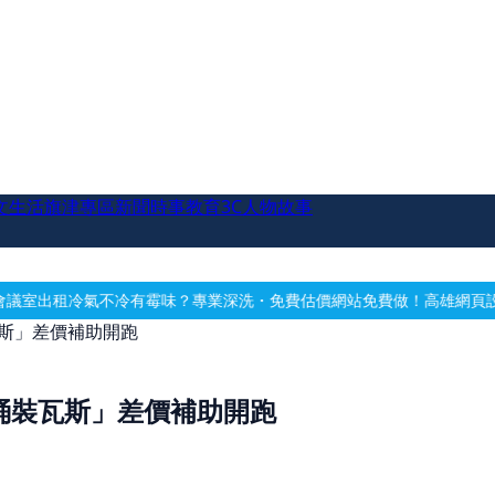
文生活
旗津專區
新聞時事
教育
3C
人物故事
霉味？專業深洗・免費估價
網站免費做！高雄網頁設計・SEO 關鍵字優化
瓦斯」差價補助開跑
桶裝瓦斯」差價補助開跑