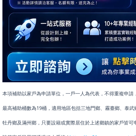
本項補助以家戶為申請單位，一戶一人為代表，不得重複申請
最高補助桶數為19桶，適用地區包括三地門鄉、霧臺鄉、泰武
牡丹鄉及滿州鄉，只要設籍或實際居住於上述鄉鎮的家戶皆可