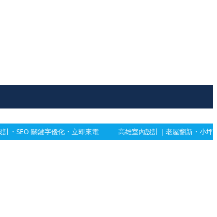
・立即來電
高雄室內設計｜老屋翻新・小坪數規劃・系統櫃
高雄室