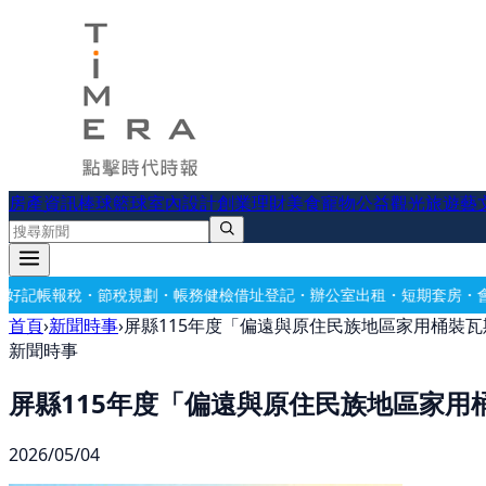
房產資訊
棒球
籃球
室內設計
創業理財
美食
寵物公益
觀光旅遊
藝
劃・帳務健檢
借址登記・辦公室出租・短期套房・會議室出租
冷氣不冷有
首頁
›
新聞時事
›
屏縣115年度「偏遠與原住民族地區家用桶裝
新聞時事
屏縣115年度「偏遠與原住民族地區家用
2026/05/04