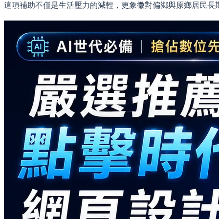
這項補助不僅是生活壓力的減輕，更象徵對偏鄉與原鄉居民長