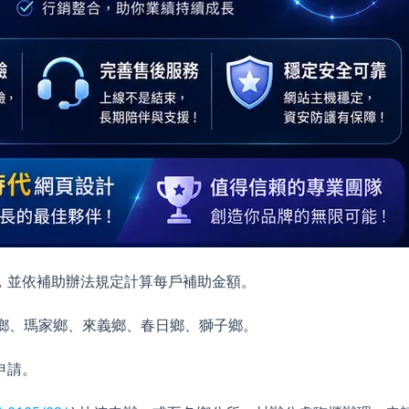
，並依補助辦法規定計算每戶補助金額。
鄉、瑪家鄉、來義鄉、春日鄉、獅子鄉。
申請。