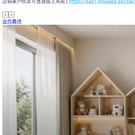
設籍家戶民眾可透過線上系統 (
https://ea01.moeaea.gov.tw
‹
›
合作夥伴