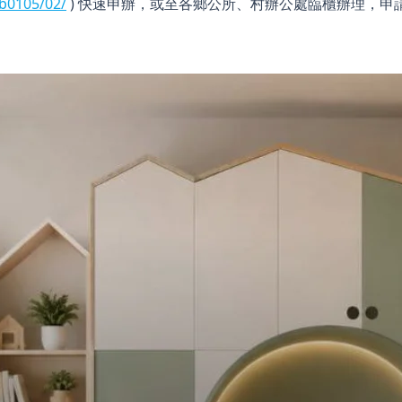
/b0105/02/
) 快速申辦，或至各鄉公所、村辦公處臨櫃辦理，申