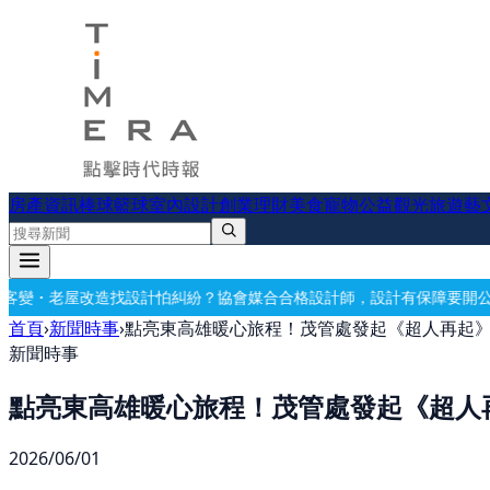
房產資訊
棒球
籃球
室內設計
創業理財
美食
寵物公益
觀光旅遊
藝
計怕糾紛？協會媒合合格設計師，設計有保障
要開公司？借址登記・公司
首頁
›
新聞時事
›
點亮東高雄暖心旅程！茂管處發起《超人再起
新聞時事
點亮東高雄暖心旅程！茂管處發起《超人
2026/06/01