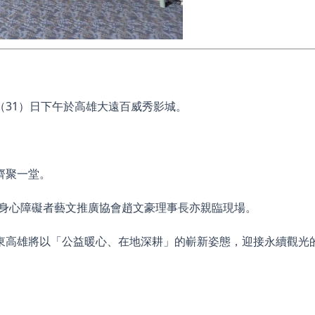
31）日下午於高雄大遠百威秀影城。
齊聚一堂。
國身心障礙者藝文推廣協會趙文豪理事長亦親臨現場。
東高雄將以「公益暖心、在地深耕」的嶄新姿態，迎接永續觀光