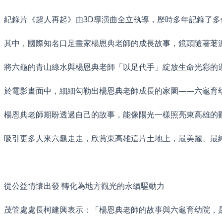
紀錄片《超人再起》由3D導演曲全立執導，歷時多年記錄了
其中，國際知名口足畫家楊恩典老師的成長故事，鏡頭隨著荖
將六龜的青山綠水與楊恩典老師「以足代手」綻放生命光彩的
於電影畫面中，細細勾勒出楊恩典老師成長的家園——六龜育
楊恩典老師期盼透過自己的故事，能像陽光一樣照亮東高雄的
吸引更多人來六龜走走，欣賞東高雄這片土地上，最美麗、最
從公益情懷出發 轉化為地方觀光的永續驅動力
茂管處處長柯建興表示：「楊恩典老師的故事與六龜育幼院，