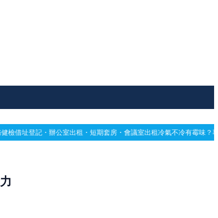
室出租・短期套房・會議室出租
冷氣不冷有霉味？專業深洗・免費估價
網
力