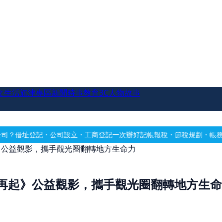
文生活
旗津專區
新聞時事
教育
3C
人物故事
設立・工商登記一次辦好
記帳報稅・節稅規劃・帳務健檢
借址登記・辦公
》公益觀影，攜手觀光圈翻轉地方生命力
再起》公益觀影，攜手觀光圈翻轉地方生命