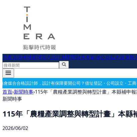
房產資訊
棒球
籃球
室內設計
創業理財
美食
寵物公益
觀光旅遊
藝
計有保障
要開公司？借址登記・公司設立・工商登記一次辦好
記帳報稅・
首頁
›
新聞時事
›
115年「農糧產業調整與轉型計畫」本縣補申報
新聞時事
115年「農糧產業調整與轉型計畫」本縣補
2026/06/02