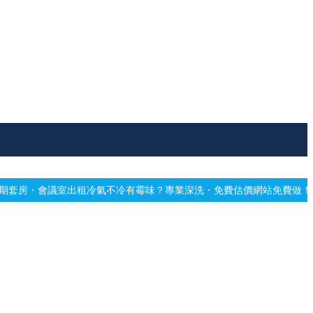
不冷有霉味？專業深洗・免費估價
網站免費做！高雄網頁設計・SEO 關鍵