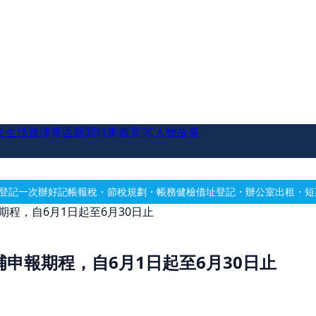
文生活
旗津專區
新聞時事
教育
3C
人物故事
節稅規劃・帳務健檢
借址登記・辦公室出租・短期套房・會議室出租
冷氣
期程，自6月1日起至6月30日止
申報期程，自6月1日起至6月30日止