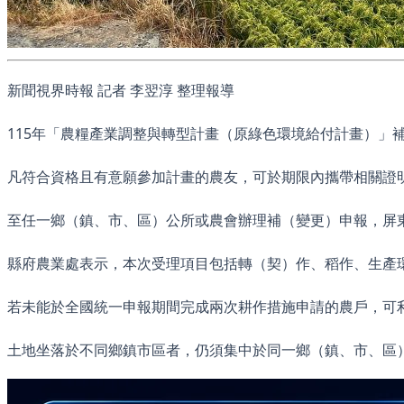
新聞視界時報 記者 李翌淳 整理報導
115年「農糧產業調整與轉型計畫（原綠色環境給付計畫）」補
凡符合資格且有意願參加計畫的農友，可於期限內攜帶相關證
至任一鄉（鎮、市、區）公所或農會辦理補（變更）申報，屏
縣府農業處表示，本次受理項目包括轉（契）作、稻作、生產
若未能於全國統一申報期間完成兩次耕作措施申請的農戶，可
土地坐落於不同鄉鎮市區者，仍須集中於同一鄉（鎮、市、區