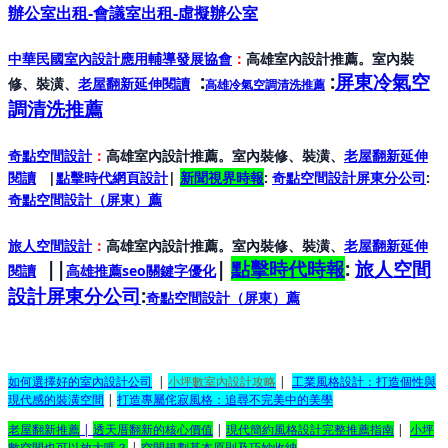
辦公室出租-會議室出租-虛擬辦公室
中華民國室內設計應用輔導發展協會
：
高雄室內設計推薦。室內裝
:
:
屏東冷氣空
修、裝潢、
老屋翻新延伸閱讀
高雄冷氣空調清洗推薦
調清洗推薦
奇點空間設計
：
高雄室內設計推薦。室內裝修、裝潢、
老屋翻新延伸
閱讀
|
點擊時代網頁設計
|
新聞視界時報
:
奇點空間設計屏東分公司
:
奇點空間設計（屏東）
薦
旅人空間設計
：
高雄室內設計推薦。室內裝修、裝潢、
老屋翻新延伸
||
|
點擊時代時報
:
旅人空間
閱讀
高雄推薦seo關鍵字優化
設計屏東分公司
:
奇點空間設計（屏東）
薦
如何選擇好的室內設計公司
|
小坪數室內設計攻略
|
工業風格設計：打造個性與
現代感的裝潢空間
|
打造專屬侘寂風格：追尋不完美中的美學
老屋翻新推薦
|
透天厝翻新的核心價值
|
現代簡約風格設計完整推薦指南
|
小坪
數空間也可以放大嗎？
|
空間規劃基本原則及巧妙收納