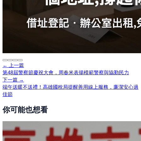
← 上一篇
第48屆警察節慶祝大會，周春米表揚模範警察與協勤民力
下一篇 →
端午送暖不送禮！高雄國稅局提醒善用線上服務，廉潔安心過
佳節
你可能也想看