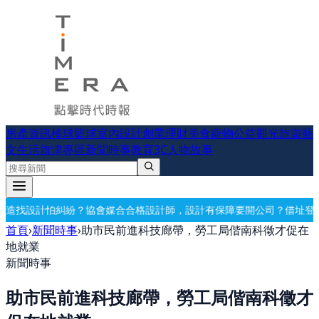
房產資訊
棒球
籃球
室內設計
創業理財
美食
寵物公益
觀光旅遊
藝
文生活
旗津專區
新聞時事
教育
3C
人物故事
合合格設計師，設計有保障
要開公司？借址登記・公司設立・工商登記一
首頁
›
新聞時事
›
助市民前進科技廊帶，勞工局偕南科徵才促在
地就業
新聞時事
助市民前進科技廊帶，勞工局偕南科徵才