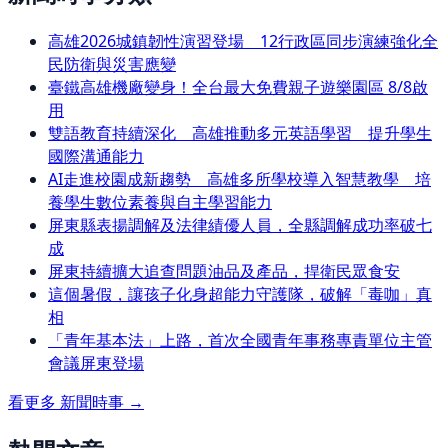
高雄2026城鎮韌性演習登場 12行政區同步演練強化全
民防衛與災害應變
臺鐵高雄機廠變身！全台最大免費親子遊樂園區 8/8啟
用
雙語教育持續深化 高雄推動多元英語學習 提升學生
國際溝通能力
AI走進校園成新趨勢 高雄多所學校導入智慧教學 培
養學生數位素養與自主學習能力
屏東縣表揚調解及法律績優人員，全縣調解成功率破七
成
屏東持續擴大追查問題油品及產品，捍衛民眾食安
這個暑假，讓孩子化身超能力守護隊，破解「毒咖」真
相
「青年基本法」上路，首次全國青年事務專責單位主管
會議屏東登場
看更多
新聞時事
→