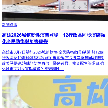
新聞時事
高雄2026城鎮韌性演習登場 12行政區同步演練強
化全民防衛與災害應變
高雄市8月7日舉行2026城鎮韌性(全民防衛動員)演習,於12個
行政區及10處關鍵基礎設施同步實作,市長陳其邁陪同副總統
蕭美琴視導,演練預防性疏散、醫療後撤、物資配售等課目,強
化城市面對災害與威脅的應變韌性。