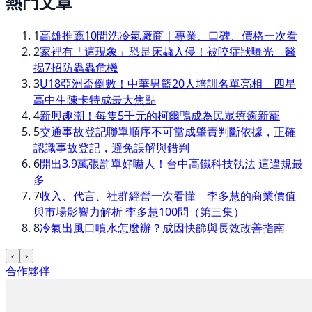
熱門文章
1
高雄推薦10間洗冷氣廠商｜專業、口碑、價格一次看
2
家裡有「這現象」恐是床蝨入侵！被咬症狀曝光 醫
揭7招防蟲蟲危機
3
U18亞洲盃倒數！中華男籃20人培訓名單亮相 四星
高中生陳卡特成最大焦點
4
新興趣潮！每隻5千元的柯爾鴨成為民眾療癒新寵
5
交通事故登記聯單順序不可當成肇責判斷依據，正確
認識事故登記，避免誤解與錯判
6
開出3.9萬張罰單好嚇人！台中高鐵科技執法 這違規最
多
7
收入、代言、社群經營一次看懂 李多慧的商業價值
與市場影響力解析 李多慧100問（第三集）
8
冷氣出風口噴水怎麼辦？成因快篩與長效改善指南
‹
›
合作夥伴