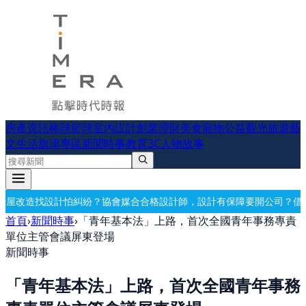
房產資訊
棒球
籃球
室內設計
創業理財
美食
寵物公益
觀光旅遊
藝
文生活
旗津專區
新聞時事
教育
3C
人物故事
合合格設計師，設計有保障
要開公司？借址登記・公司設立・工商登記一
首頁
›
新聞時事
›
「青年基本法」上路，首次全國青年事務專責
單位主管會議屏東登場
新聞時事
「青年基本法」上路，首次全國青年事務