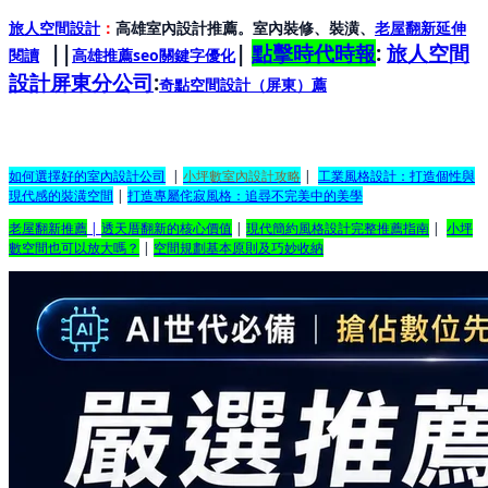
旅人空間設計
：
高雄室內設計推薦。室內裝修、裝潢、
老屋翻新延伸
||
|
點擊時代時報
:
旅人空間
閱讀
高雄推薦seo關鍵字優化
設計屏東分公司
:
奇點空間設計（屏東）
薦
如何選擇好的室內設計公司
|
小坪數室內設計攻略
|
工業風格設計：打造個性與
現代感的裝潢空間
|
打造專屬侘寂風格：追尋不完美中的美學
老屋翻新推薦
|
透天厝翻新的核心價值
|
現代簡約風格設計完整推薦指南
|
小坪
數空間也可以放大嗎？
|
空間規劃基本原則及巧妙收納