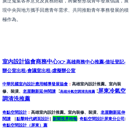
廣泛蒐集各界意見及實務經驗，將彙整形成青年發展倡議，展
現中央與地方攜手回應青年需求、共同推動青年事務發展的積
極作為。
室內設計協會
商務中心:
👉 高雄商務中心推薦-借址登記-
辦公室出租-會議室出租-虛擬辦公室
中華民國室內設計應用輔導發展協會
：
高雄室內設計推薦。室內裝
:
:
屏東冷氣空
修、裝潢、
老屋翻新延伸閱讀
高雄冷氣空調清洗推薦
調清洗推薦
奇點空間設計
：
高雄室內設計推薦。室內裝修、裝潢、
老屋翻新延伸
閱讀
|
點擊時代網頁設計
|
新聞視界時報
:
奇點空間設計屏東分公司
:
奇點空間設計（屏東）
薦