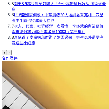
5
開出3.9萬張罰單好嚇人！台中高鐵科技執法 這違規最
多
6
U18亞洲盃倒數！中華男籃20人培訓名單亮相 四星
高中生陳卡特成最大焦點
7
收入、代言、社群經營一次看懂 李多慧的商業價值
與市場影響力解析 李多慧100問（第三集）
8
倉鼠得了皮膚病怎麼辦？除因過敏、寄生蟲外還要注
意這些小細節
‹
›
合作夥伴