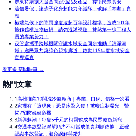
屏東持續擴大追查問題油品及產品，捍衛民眾食安
這個暑假，讓孩子化身超能力守護隊，破解「毒咖」真
相
極端氣候下的降雨強度遠超百年設計標準，造成101年
施作舊構造物破損，請勿混淆視聽，抹煞第一線工程人
員的專業努力！
茂管處攜手跨域機關守護水域安全同步推動「清淨河
域」邀民眾共築綠色親水廊道，啟動115年度水域安全
宣導巡查
看更多
新聞時事
→
熱門文章
1
高雄推薦10間洗冷氣廠商｜專業、口碑、價格一次看
2
家裡有「這現象」恐是床蝨入侵！被咬症狀曝光 醫
揭7招防蟲蟲危機
3
新興趣潮！每隻5千元的柯爾鴨成為民眾療癒新寵
4
交通事故登記聯單順序不可當成肇責判斷依據，正確
認識事故登記，避免誤解與錯判