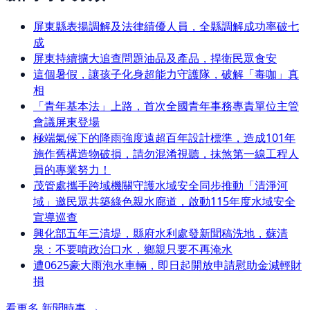
屏東縣表揚調解及法律績優人員，全縣調解成功率破七
成
屏東持續擴大追查問題油品及產品，捍衛民眾食安
這個暑假，讓孩子化身超能力守護隊，破解「毒咖」真
相
「青年基本法」上路，首次全國青年事務專責單位主管
會議屏東登場
極端氣候下的降雨強度遠超百年設計標準，造成101年
施作舊構造物破損，請勿混淆視聽，抹煞第一線工程人
員的專業努力！
茂管處攜手跨域機關守護水域安全同步推動「清淨河
域」邀民眾共築綠色親水廊道，啟動115年度水域安全
宣導巡查
興化部五年三潰堤，縣府水利處發新聞稿洗地，蘇清
泉：不要噴政治口水，鄉親只要不再淹水
遭0625豪大雨泡水車輛，即日起開放申請慰助金減輕財
損
看更多
新聞時事
→