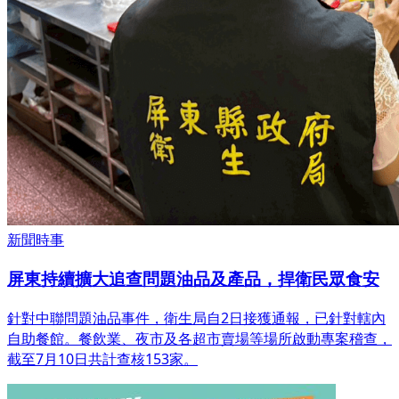
新聞時事
屏東持續擴大追查問題油品及產品，捍衛民眾食安
針對中聯問題油品事件，衛生局自2日接獲通報，已針對轄內
自助餐館。餐飲業、夜市及各超市賣場等場所啟動專案稽查，
截至7月10日共計查核153家。