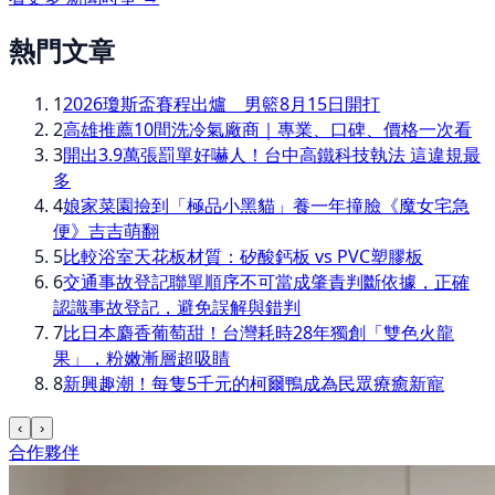
熱門文章
1
2026瓊斯盃賽程出爐 男籃8月15日開打
2
高雄推薦10間洗冷氣廠商｜專業、口碑、價格一次看
3
開出3.9萬張罰單好嚇人！台中高鐵科技執法 這違規最
多
4
娘家菜園撿到「極品小黑貓」養一年撞臉《魔女宅急
便》吉吉萌翻
5
比較浴室天花板材質：矽酸鈣板 vs PVC塑膠板
6
交通事故登記聯單順序不可當成肇責判斷依據，正確
認識事故登記，避免誤解與錯判
7
比日本麝香葡萄甜！台灣耗時28年獨創「雙色火龍
果」，粉嫩漸層超吸睛
8
新興趣潮！每隻5千元的柯爾鴨成為民眾療癒新寵
‹
›
合作夥伴