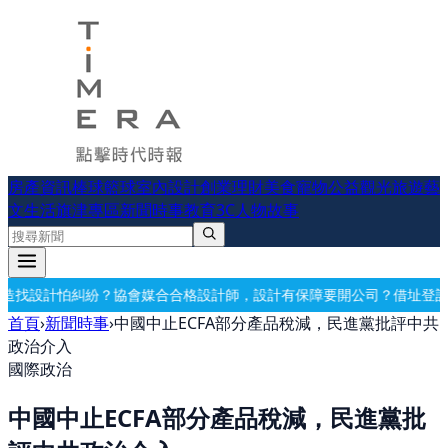
房產資訊
棒球
籃球
室內設計
創業理財
美食
寵物公益
觀光旅遊
藝
文生活
旗津專區
新聞時事
教育
3C
人物故事
格設計師，設計有保障
要開公司？借址登記・公司設立・工商登記一次辦
首頁
›
新聞時事
›
中國中止ECFA部分產品稅減，民進黨批評中共
政治介入
國際政治
中國中止ECFA部分產品稅減，民進黨批