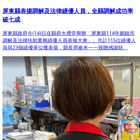
屏東縣表揚調解及法律績優人員，全縣調解成功率
破七成
屏東縣政府今(14)日在縣府大禮堂舉辦「屏東縣114年鄉鎮市
調解及法律扶助業務績優人員表揚大會」。共計115位績優人
員與23個績優單位獲表揚，縣長周春米一一致贈感謝狀。