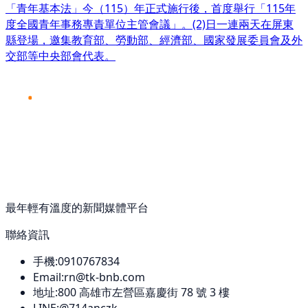
​「青年基本法」今（115）年正式施行後，首度舉行「115年
度全國青年事務專責單位主管會議」。(2)日一連兩天在屏東
縣登場，邀集教育部、勞動部、經濟部、國家發展委員會及外
交部等中央部會代表。
最年輕有溫度的新聞媒體平台
聯絡資訊
手機:
0910767834
Email:
rn@tk-bnb.com
地址:
800
高雄市左營區嘉慶街 78 號 3 樓