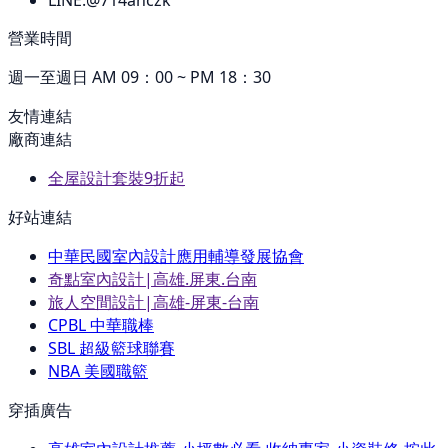
LINE:
@714anczk
營業時間
週一至週日 AM 09：00 ~ PM 18：30
友情連結
廠商連結
全屋設計套裝9折起
好站連結
中華民國室內設計應用輔導發展協會
奇點室內設計|高雄.屏東.台南
旅人空間設計|高雄-屏東-台南
CPBL 中華職棒
SBL 超級籃球聯賽
NBA 美國職籃
穿插廣告