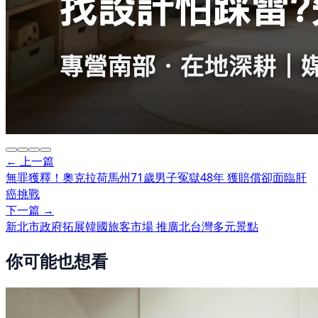
← 上一篇
無罪獲釋！奧克拉荷馬州71歲男子冤獄48年 獲賠償卻面臨肝
癌挑戰
下一篇 →
新北市政府拓展韓國旅客市場 推廣北台灣多元景點
你可能也想看