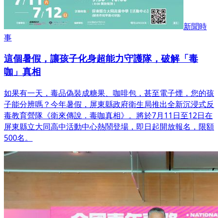
新聞時
事
這個暑假，讓孩子化身超能力守護隊，破解「毒
咖」真相
如果有一天，毒品偽裝成糖果、咖啡包，甚至電子煙，您的孩
子能分辨嗎？今年暑假，屏東縣政府衛生局推出全新沉浸式反
毒教育營隊《衛來傳說．毒咖真相》。將於7月11日至12日在
屏東縣立大同高中活動中心熱鬧登場，即日起開放報名，限額
500名。