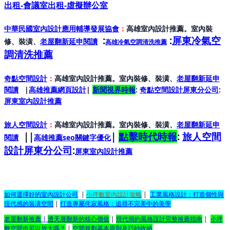
出租-會議室出租-虛擬辦公室
中華民國室內設計應用輔導發展協會
：
高雄室內設計推薦。室內裝
:
:
屏東冷氣空
修、裝潢、
老屋翻新延申閱讀
高雄冷氣空調清洗推薦
調清洗推薦
奇點空間設計
：
高雄室內設計推薦。室內裝修、裝潢、
老屋翻新延申
閱讀
|
高雄推薦網頁設計
|
新聞視界時報
:
奇點空間設計屏東分公司
:
屏東室內設計推
薦
旅人空間設計
：
高雄室內設計推薦。室內裝修、裝潢、
老屋翻新延申
||
|
點擊時代時報
:
旅人空間
閱讀
高雄推薦seo關鍵字優化
設計屏東分公司
:
屏東室內設計推
薦
如何選擇好的室內設計公司
|
小坪數室內設計攻略
|
工業風格設計：打造個性與
現代感的裝潢空間
|
打造專屬侘寂風格：追尋不完美中的美學
老屋翻新推薦
|
透天厝翻新的核心價值
|
現代簡約風格設計完整推薦指南
|
小坪
數空間也可以放大嗎？
|
空間規劃基本原則及巧妙收納