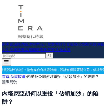
房產資訊
棒球
籃球
室內設計
創業理財
美食
寵物公益
觀光旅遊
藝
文生活
旗津專區
新聞時事
教育
3C
人物故事
合合格設計師，設計有保障
要開公司？借址登記・公司設立・工商登記一
首頁
›
新聞時事
›
內塔尼亞胡何以重投「佔領加沙」的陷阱？
國際局勢
內塔尼亞胡何以重投「佔領加沙」的陷
阱？