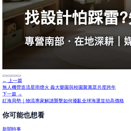
← 上一篇
無人機營造流星雨煙火 義大樂園與校園聚萬眾共度跨年
下一篇 →
紅海局勢｜物流專家解讀襲擊如何擾亂全球海運並抬高價格
你可能也想看