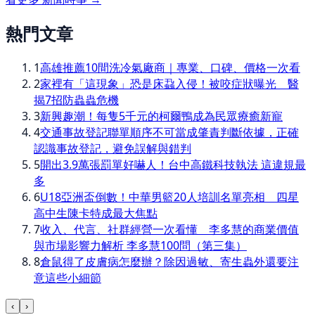
熱門文章
1
高雄推薦10間洗冷氣廠商｜專業、口碑、價格一次看
2
家裡有「這現象」恐是床蝨入侵！被咬症狀曝光 醫
揭7招防蟲蟲危機
3
新興趣潮！每隻5千元的柯爾鴨成為民眾療癒新寵
4
交通事故登記聯單順序不可當成肇責判斷依據，正確
認識事故登記，避免誤解與錯判
5
開出3.9萬張罰單好嚇人！台中高鐵科技執法 這違規最
多
6
U18亞洲盃倒數！中華男籃20人培訓名單亮相 四星
高中生陳卡特成最大焦點
7
收入、代言、社群經營一次看懂 李多慧的商業價值
與市場影響力解析 李多慧100問（第三集）
8
倉鼠得了皮膚病怎麼辦？除因過敏、寄生蟲外還要注
意這些小細節
‹
›