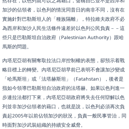
然存在，以色列就可以之為藉口，聲稱自己並不是西岸和
加沙的佔領者，以色列的情況同昔日的南非不同，沒有在
實施針對巴勒斯坦人的「種族隔離」，特拉維夫政府不必
為西岸和加沙人民生活條件遠差於以色列公民負責－－這
些只是巴勒斯坦自治政府（Palestinian Authority）跟哈
馬斯的問題。
內塔尼亞胡有關奪取拉法口岸控制權的表態，卻預示着戰
略目標上的轉變。內塔尼亞胡早前已表明不會讓加沙變成
「哈馬斯坦」或「法塔赫斯坦」（Fatahstan），後者是
指如今領導巴勒斯坦自治政府的法塔赫。如果以色列進一
步連拉法都打下來，內塔尼亞胡政府將失去任何辯解以色
列並非加沙佔領者的藉口，也就是說，以色列必須再次負
責起2005年以前佔領加沙的狀況，負責一般民事管治，同
時面對加沙武裝組織的持續安全威脅。