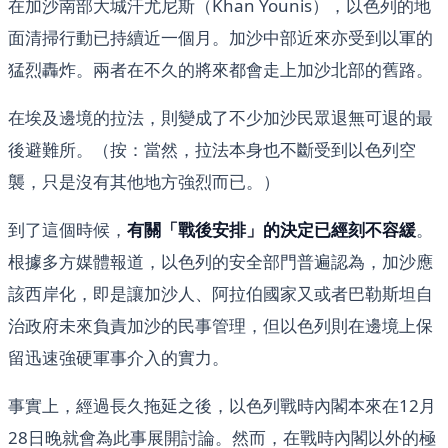
在加沙南部大城汗尤尼斯（Khan Younis），以色列的地
面清掃行動已持續近一個月。加沙中部近來亦受到以軍的
猛烈轟炸。兩者在不久的將來都會走上加沙北部的舊路。
在埃及邊境的拉法，則變成了不少加沙民眾退無可退的最
後避難所。（按：當然，拉法本身也不斷受到以色列空
襲，只是沒有其他地方強烈而已。）
到了這個時候，
有關「戰後安排」的決定已經刻不容緩
。
根據多方媒體報道，以色列的安全部門普遍認為，加沙應
該西岸化，即是讓加沙人、阿拉伯國家又或者巴勒斯坦自
治政府未來負責加沙的民事管理，但以色列則在邊境上保
留迅速強硬軍事介入的實力。
事實上，經過長久拖延之後，以色列戰時內閣本來在12月
28日晚就會為此事展開討論。然而，在戰時內閣以外的極