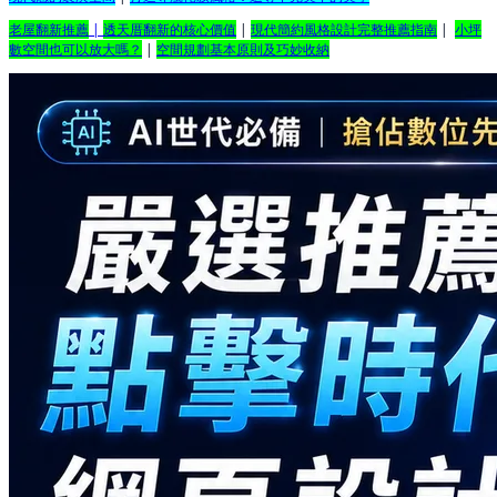
老屋翻新推薦
|
透天厝翻新的核心價值
|
現代簡約風格設計完整推薦指南
|
小坪
數空間也可以放大嗎？
|
空間規劃基本原則及巧妙收納