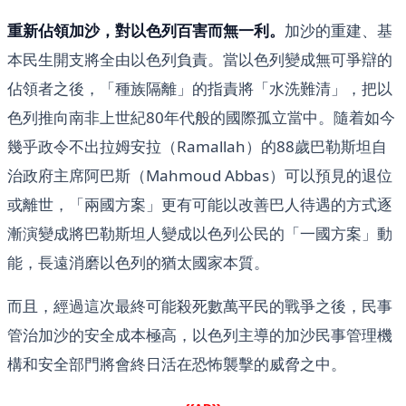
重新佔領加沙，對以色列百害而無一利。
加沙的重建、基
本民生開支將全由以色列負責。當以色列變成無可爭辯的
佔領者之後，「種族隔離」的指責將「水洗難清」，把以
色列推向南非上世紀80年代般的國際孤立當中。隨着如今
幾乎政令不出拉姆安拉（Ramallah）的88歲巴勒斯坦自
治政府主席阿巴斯（Mahmoud Abbas）可以預見的退位
或離世，「兩國方案」更有可能以改善巴人待遇的方式逐
漸演變成將巴勒斯坦人變成以色列公民的「一國方案」動
能，長遠消磨以色列的猶太國家本質。
而且，經過這次最終可能殺死數萬平民的戰爭之後，民事
管治加沙的安全成本極高，以色列主導的加沙民事管理機
構和安全部門將會終日活在恐怖襲擊的威脅之中。