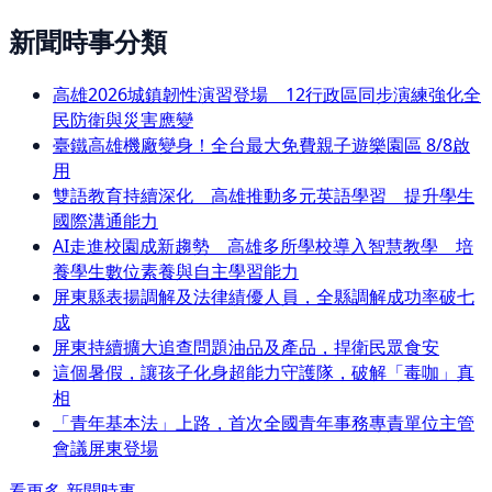
新聞時事分類
高雄2026城鎮韌性演習登場 12行政區同步演練強化全
民防衛與災害應變
臺鐵高雄機廠變身！全台最大免費親子遊樂園區 8/8啟
用
雙語教育持續深化 高雄推動多元英語學習 提升學生
國際溝通能力
AI走進校園成新趨勢 高雄多所學校導入智慧教學 培
養學生數位素養與自主學習能力
屏東縣表揚調解及法律績優人員，全縣調解成功率破七
成
屏東持續擴大追查問題油品及產品，捍衛民眾食安
這個暑假，讓孩子化身超能力守護隊，破解「毒咖」真
相
「青年基本法」上路，首次全國青年事務專責單位主管
會議屏東登場
看更多
新聞時事
→