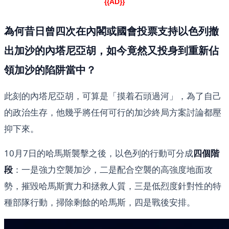
{{AD}}
為何昔日曾四次在內閣或國會投票支持以色列撤
出加沙的內塔尼亞胡，如今竟然又投身到重新佔
領加沙的陷阱當中？
此刻的內塔尼亞胡，可算是「摸着石頭過河」，為了自己
的政治生存，他幾乎將任何可行的加沙終局方案討論都壓
抑下來。
10月7日的哈馬斯襲擊之後，以色列的行動可分成
四個階
段
：一是強力空襲加沙，二是配合空襲的高強度地面攻
勢，摧毀哈馬斯實力和拯救人質，三是低烈度針對性的特
種部隊行動，掃除剩餘的哈馬斯，四是戰後安排。