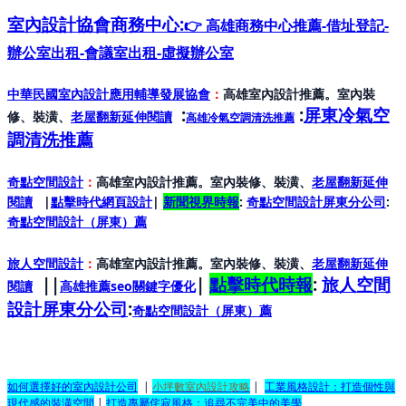
室內設計協會
商務中心:
👉 高雄商務中心推薦-借址登記-
辦公室出租-會議室出租-虛擬辦公室
中華民國室內設計應用輔導發展協會
：
高雄室內設計推薦。室內裝
:
:
屏東冷氣空
修、裝潢、
老屋翻新延伸閱讀
高雄冷氣空調清洗推薦
調清洗推薦
奇點空間設計
：
高雄室內設計推薦。室內裝修、裝潢、
老屋翻新延伸
閱讀
|
點擊時代網頁設計
|
新聞視界時報
:
奇點空間設計屏東分公司
:
奇點空間設計（屏東）
薦
旅人空間設計
：
高雄室內設計推薦。室內裝修、裝潢、
老屋翻新延伸
||
|
點擊時代時報
:
旅人空間
閱讀
高雄推薦seo關鍵字優化
設計屏東分公司
:
奇點空間設計（屏東）
薦
如何選擇好的室內設計公司
|
小坪數室內設計攻略
|
工業風格設計：打造個性與
現代感的裝潢空間
|
打造專屬侘寂風格：追尋不完美中的美學