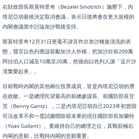
右財政部長斯莫特里奇（Bezalel Smotrich）施壓下，內
塔尼亞胡最後決定取消會議，表示日後將會在更大規模的
內閣會議當中討論加沙戰後安排。
斯莫特里奇12月31日更毫不諱言作出加沙種族清洗的表
態，聲言以色列應該鼓勵加沙人外移，把加沙目前200萬
阿拉伯人口減至10萬至20萬，然後由以色列人讓「這片沙
漠繁榮起來」。
目前戰時內閣的其他兩位投票成員，皆是內塔尼亞胡的潛
在政敵。一是總理民望最高的前總參謀長、前國防部長甘
茨（Benny Gantz），二是內塔尼亞胡自己2023年初曾因
司法改革不和一度試圖開除卻未果的現任國防部長加蘭特
（Yoav Gallant）。要維持自己的總理之位，其戰前極右
內閣的意願，比戰時內閣的意願重要。