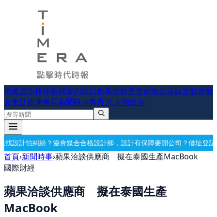
房產資訊
棒球
籃球
室內設計
創業理財
美食
寵物公益
觀光旅遊
藝
文生活
旗津專區
新聞時事
教育
3C
人物故事
設計師，設計有保障
要開公司？借址登記・公司設立・工商登記一次辦好
首頁
›
新聞時事
›
蘋果洽談供應商 擬在泰國生產MacBook
國際財經
蘋果洽談供應商 擬在泰國生產
MacBook