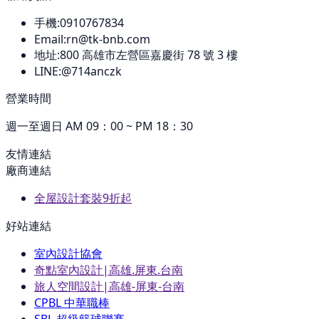
手機:
0910767834
Email:
rn@tk-bnb.com
地址:
800
高雄市左營區嘉慶街 78 號 3 樓
LINE:
@714anczk
營業時間
週一至週日 AM 09：00 ~ PM 18：30
友情連結
廠商連結
全屋設計套裝9折起
好站連結
室內設計協會
奇點室內設計|高雄.屏東.台南
旅人空間設計|高雄-屏東-台南
CPBL 中華職棒