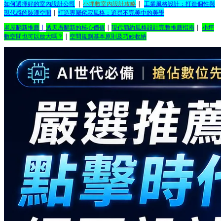
如何選擇好的室內設計公司
|
小坪數室內設計攻略
|
工業風格設計：打造個性與
現代感的裝潢空間
|
打造專屬侘寂風格：追尋不完美中的美學
老屋翻新推薦
|
透天厝翻新的核心價值
|
現代簡約風格設計完整推薦指南
|
小坪
數空間也可以放大嗎？
|
空間規劃基本原則及巧妙收納