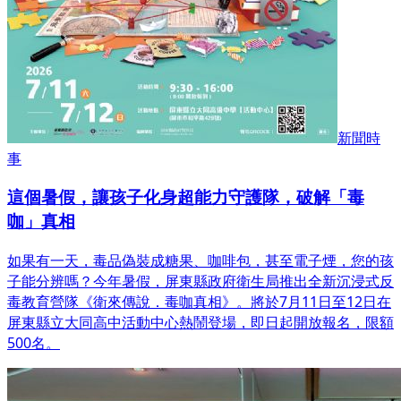
新聞時
事
這個暑假，讓孩子化身超能力守護隊，破解「毒
咖」真相
如果有一天，毒品偽裝成糖果、咖啡包，甚至電子煙，您的孩
子能分辨嗎？今年暑假，屏東縣政府衛生局推出全新沉浸式反
毒教育營隊《衛來傳說．毒咖真相》。將於7月11日至12日在
屏東縣立大同高中活動中心熱鬧登場，即日起開放報名，限額
500名。