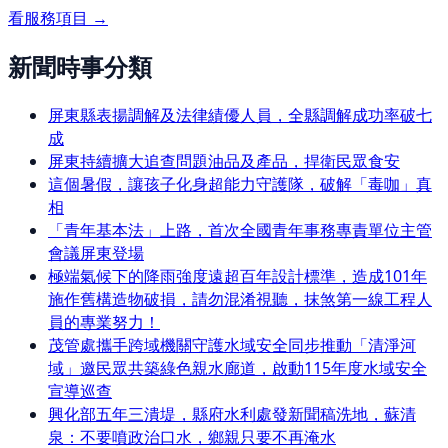
看服務項目 →
新聞時事分類
屏東縣表揚調解及法律績優人員，全縣調解成功率破七
成
屏東持續擴大追查問題油品及產品，捍衛民眾食安
這個暑假，讓孩子化身超能力守護隊，破解「毒咖」真
相
「青年基本法」上路，首次全國青年事務專責單位主管
會議屏東登場
極端氣候下的降雨強度遠超百年設計標準，造成101年
施作舊構造物破損，請勿混淆視聽，抹煞第一線工程人
員的專業努力！
茂管處攜手跨域機關守護水域安全同步推動「清淨河
域」邀民眾共築綠色親水廊道，啟動115年度水域安全
宣導巡查
興化部五年三潰堤，縣府水利處發新聞稿洗地，蘇清
泉：不要噴政治口水，鄉親只要不再淹水