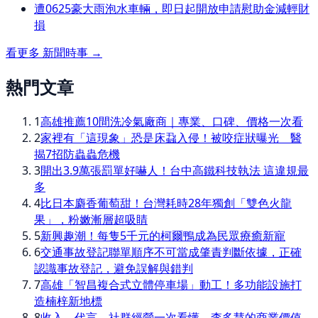
遭0625豪大雨泡水車輛，即日起開放申請慰助金減輕財
損
看更多
新聞時事
→
熱門文章
1
高雄推薦10間洗冷氣廠商｜專業、口碑、價格一次看
2
家裡有「這現象」恐是床蝨入侵！被咬症狀曝光 醫
揭7招防蟲蟲危機
3
開出3.9萬張罰單好嚇人！台中高鐵科技執法 這違規最
多
4
比日本麝香葡萄甜！台灣耗時28年獨創「雙色火龍
果」，粉嫩漸層超吸睛
5
新興趣潮！每隻5千元的柯爾鴨成為民眾療癒新寵
6
交通事故登記聯單順序不可當成肇責判斷依據，正確
認識事故登記，避免誤解與錯判
7
高雄「智昌複合式立體停車場」動工！多功能設施打
造楠梓新地標
8
收入、代言、社群經營一次看懂 李多慧的商業價值