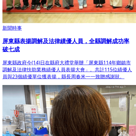
新聞時事
屏東縣表揚調解及法律績優人員，全縣調解成功率
破七成
屏東縣政府今(14)日在縣府大禮堂舉辦「屏東縣114年鄉鎮市
調解及法律扶助業務績優人員表揚大會」。共計115位績優人
員與23個績優單位獲表揚，縣長周春米一一致贈感謝狀。