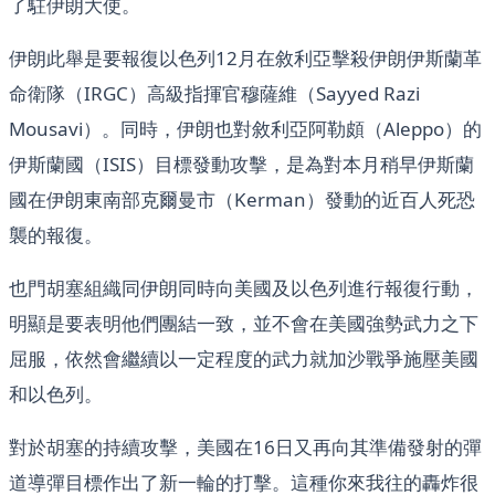
了駐伊朗大使。
伊朗此舉是要報復以色列12月在敘利亞擊殺伊朗伊斯蘭革
命衛隊（IRGC）高級指揮官穆薩維（Sayyed Razi
Mousavi）。同時，伊朗也對敘利亞阿勒頗（Aleppo）的
伊斯蘭國（ISIS）目標發動攻擊，是為對本月稍早伊斯蘭
國在伊朗東南部克爾曼市（Kerman）發動的近百人死恐
襲的報復。
也門胡塞組織同伊朗同時向美國及以色列進行報復行動，
明顯是要表明他們團結一致，並不會在美國強勢武力之下
屈服，依然會繼續以一定程度的武力就加沙戰爭施壓美國
和以色列。
對於胡塞的持續攻擊，美國在16日又再向其準備發射的彈
道導彈目標作出了新一輪的打擊。這種你來我往的轟炸很