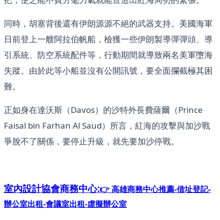
同時，胡塞背後還有伊朗源源不絕的武器支持。美國海軍
日前登上一艘阿拉伯帆船，檢獲一些伊朗製導彈彈頭、導
引系統、防空系統配件等，行動期間就導致兩名美軍墮海
失蹤。由於此等小船並沒有公開訊號，要全面攔截極其困
難。
正如身在達沃斯（Davos）的沙特外長費薩爾（Prince
Faisal bin Farhan Al Saud）所言，紅海的攻擊與加沙戰
爭脫不了關係，要停止升級，就先要加沙停戰。
室內設計協會
商務中心:
👉 高雄商務中心推薦-借址登記-
辦公室出租-會議室出租-虛擬辦公室