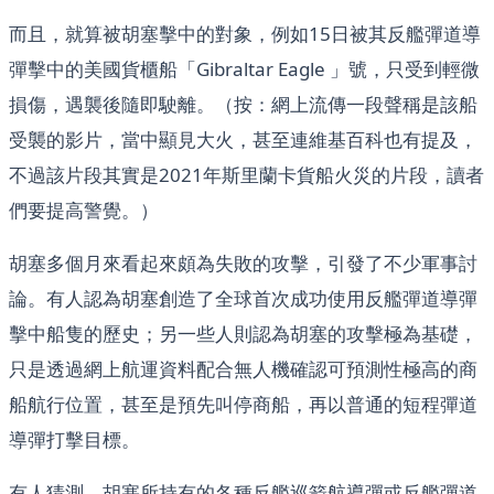
而且，就算被胡塞擊中的對象，例如15日被其反艦彈道導
彈擊中的美國貨櫃船「Gibraltar Eagle 」號，只受到輕微
損傷，遇襲後隨即駛離。（按：網上流傳一段聲稱是該船
受襲的
影片
，當中顯見大火，甚至連維基百科也有提及，
不過該片段其實是2021年斯里蘭卡貨船火災的
片段
，讀者
們要提高警覺。）
胡塞多個月來看起來頗為失敗的攻擊，引發了不少軍事討
論。有人認為胡塞創造了全球首次成功使用反艦彈道導彈
擊中船隻的歷史；另一些人則
認為
胡塞的攻擊極為基礎，
只是透過網上航運資料配合無人機確認可預測性極高的商
船航行位置，甚至是預先叫停商船，再以普通的短程彈道
導彈打擊目標。
有人
猜測
，胡塞所持有的各種反艦巡箭航導彈或反艦彈道