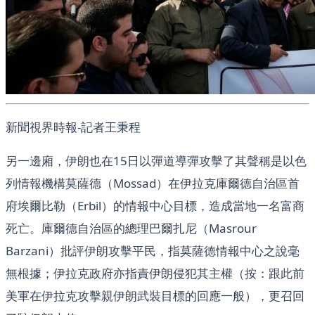
新聞視界時報-記者王秉程
另一邊廂，伊朗也在15日以彈道導彈攻擊了其聲稱是以色
列情報機構莫薩德（Mossad）在伊拉克庫爾德自治區首
府埃爾比勒（Erbil）的情報中心目標，造成當地一名富商
死亡。庫爾德自治區的總理巴爾扎尼（Masrour
Barzani）批評伊朗攻擊平民，指莫薩德情報中心之說毫
無根據；伊拉克政府亦指責伊朗侵犯其主權（按：跟此前
美軍在伊拉克攻擊親伊朗武裝目標的回應一般），更召回