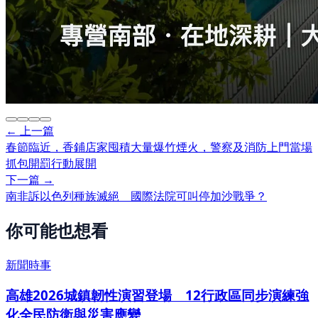
← 上一篇
春節臨近，香鋪店家囤積大量爆竹煙火，警察及消防上門當場
抓包開罰行動展開
下一篇 →
南非訴以色列種族滅絕 國際法院可叫停加沙戰爭？
你可能也想看