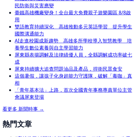
民防衛與災害應變
臺鐵高雄機廠變身！全台最大免費親子遊樂園區 8/8啟
用
雙語教育持續深化 高雄推動多元英語學習 提升學生
國際溝通能力
AI走進校園成新趨勢 高雄多所學校導入智慧教學 培
養學生數位素養與自主學習能力
屏東縣表揚調解及法律績優人員，全縣調解成功率破七
成
屏東持續擴大追查問題油品及產品，捍衛民眾食安
這個暑假，讓孩子化身超能力守護隊，破解「毒咖」真
相
「青年基本法」上路，首次全國青年事務專責單位主管
會議屏東登場
看更多
新聞時事
→
熱門文章