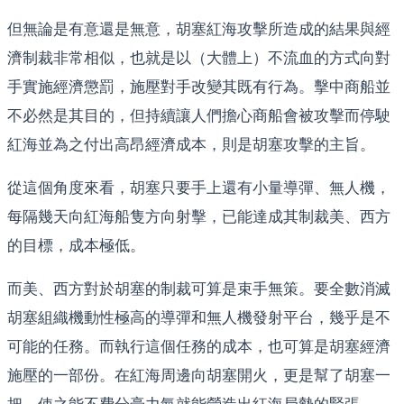
但無論是有意還是無意，胡塞紅海攻擊所造成的結果與經
濟制裁非常相似，也就是以（大體上）不流血的方式向對
手實施經濟懲罰，施壓對手改變其既有行為。擊中商船並
不必然是其目的，但持續讓人們擔心商船會被攻擊而停駛
紅海並為之付出高昂經濟成本，則是胡塞攻擊的主旨。
從這個角度來看，胡塞只要手上還有小量導彈、無人機，
每隔幾天向紅海船隻方向射擊，已能達成其制裁美、西方
的目標，成本極低。
而美、西方對於胡塞的制裁可算是束手無策。要全數消滅
胡塞組織機動性極高的導彈和無人機發射平台，幾乎是不
可能的任務。而執行這個任務的成本，也可算是胡塞經濟
施壓的一部份。在紅海周邊向胡塞開火，更是幫了胡塞一
把，使之能不費分毫力氣就能營造出紅海局勢的緊張。