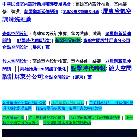
中華民國室內設計應用輔導發展協會
：
高雄室內設計推薦。室內裝
:
:
屏東冷氣空
修、裝潢、
老屋翻新延伸閱讀
高雄冷氣空調清洗推薦
調清洗推薦
奇點空間設計
：
高雄室內設計推薦。室內裝修、裝潢、
老屋翻新延伸
閱讀
|
點擊時代網頁設計
|
新聞視界時報
:
奇點空間設計屏東分公司
:
奇點空間設計（屏東）
薦
旅人空間設計
：
高雄室內設計推薦。室內裝修、裝潢、
老屋翻新延伸
||
|
點擊時代時報
:
旅人空間
閱讀
高雄推薦seo關鍵字優化
設計屏東分公司
:
奇點空間設計（屏東）
薦
如何選擇好的室內設計公司
|
小坪數室內設計攻略
|
工業風格設計：打造個性與
現代感的裝潢空間
|
打造專屬侘寂風格：追尋不完美中的美學
老屋翻新推薦
|
透天厝翻新的核心價值
|
現代簡約風格設計完整推薦指南
|
小坪
數空間也可以放大嗎？
|
空間規劃基本原則及巧妙收納