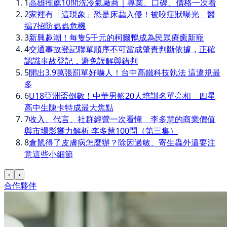
1
高雄推薦10間洗冷氣廠商｜專業、口碑、價格一次看
2
家裡有「這現象」恐是床蝨入侵！被咬症狀曝光 醫
揭7招防蟲蟲危機
3
新興趣潮！每隻5千元的柯爾鴨成為民眾療癒新寵
4
交通事故登記聯單順序不可當成肇責判斷依據，正確
認識事故登記，避免誤解與錯判
5
開出3.9萬張罰單好嚇人！台中高鐵科技執法 這違規最
多
6
U18亞洲盃倒數！中華男籃20人培訓名單亮相 四星
高中生陳卡特成最大焦點
7
收入、代言、社群經營一次看懂 李多慧的商業價值
與市場影響力解析 李多慧100問（第三集）
8
倉鼠得了皮膚病怎麼辦？除因過敏、寄生蟲外還要注
意這些小細節
‹
›
合作夥伴