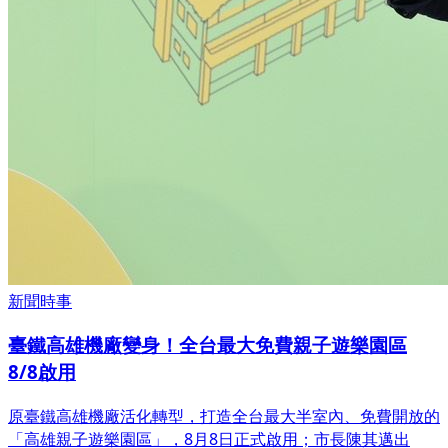
新聞時事
高雄2026城鎮韌性演習登場 12行政區同步演練強
化全民防衛與災害應變
高雄市8月7日舉行2026城鎮韌性(全民防衛動員)演習,於12個
行政區及10處關鍵基礎設施同步實作,市長陳其邁陪同副總統
蕭美琴視導,演練預防性疏散、醫療後撤、物資配售等課目,強
化城市面對災害與威脅的應變韌性。