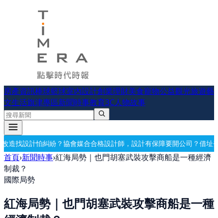
房產資訊
棒球
籃球
室內設計
創業理財
美食
寵物公益
觀光旅遊
藝
文生活
旗津專區
新聞時事
教育
3C
人物故事
合合格設計師，設計有保障
要開公司？借址登記・公司設立・工商登記一
首頁
›
新聞時事
›
紅海局勢｜也門胡塞武裝攻擊商船是一種經濟
制裁？
國際局勢
紅海局勢｜也門胡塞武裝攻擊商船是一種