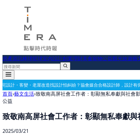
房產資訊
棒球
籃球
室內設計
創業理財
美食
寵物公益
觀光旅遊
藝
・老屋改造
找設計怕糾紛？協會媒合合格設計師，設計有保障
要開公司？
首頁
›
藝文生活
›
致敬南高屏社會工作者：彰顯無私奉獻與社會
公益
致敬南高屏社會工作者：彰顯無私奉獻與
2025/03/21