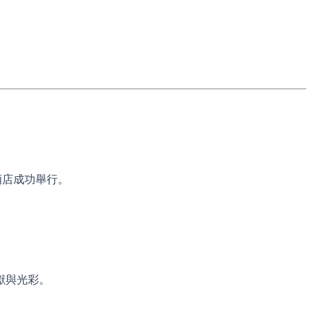
酒店成功舉行。
獻與光彩。