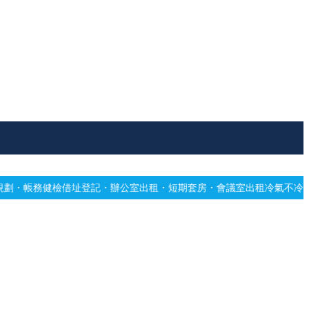
借址登記・辦公室出租・短期套房・會議室出租
冷氣不冷有霉味？專業深