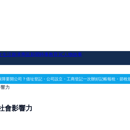
文生活
旗津專區
新聞時事
教育
3C
人物故事
借址登記・公司設立・工商登記一次辦好
記帳報稅・節稅規劃・帳務健檢
影響力
社會影響力