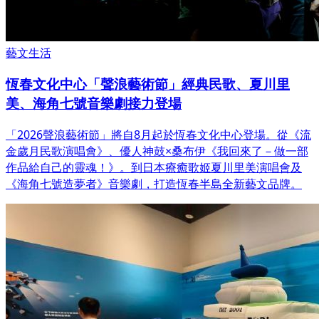
藝文生活
恆春文化中心「聲浪藝術節」經典民歌、夏川里
美、海角七號音樂劇接力登場
「2026聲浪藝術節」將自8月起於恆春文化中心登場。從《流
金歲月民歌演唱會》、優人神鼓×桑布伊《我回來了－做一部
作品給自己的靈魂！》。到日本療癒歌姬夏川里美演唱會及
《海角七號造夢者》音樂劇，打造恆春半島全新藝文品牌。