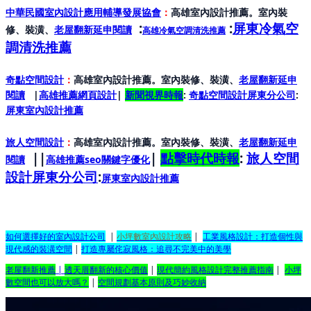
中華民國室內設計應用輔導發展協會
：
高雄室內設計推薦。室內裝
:
:
屏東冷氣空
修、裝潢、
老屋翻新延申閱讀
高雄冷氣空調清洗推薦
調清洗推薦
奇點空間設計
：
高雄室內設計推薦。室內裝修、裝潢、
老屋翻新延申
閱讀
|
高雄推薦網頁設計
|
新聞視界時報
:
奇點空間設計屏東分公司
:
屏東室內設計推
薦
旅人空間設計
：
高雄室內設計推薦。室內裝修、裝潢、
老屋翻新延申
||
|
點擊時代時報
:
旅人空間
閱讀
高雄推薦seo關鍵字優化
設計屏東分公司
:
屏東室內設計推
薦
如何選擇好的室內設計公司
|
小坪數室內設計攻略
|
工業風格設計：打造個性與
現代感的裝潢空間
|
打造專屬侘寂風格：追尋不完美中的美學
老屋翻新推薦
|
透天厝翻新的核心價值
|
現代簡約風格設計完整推薦指南
|
小坪
數空間也可以放大嗎？
|
空間規劃基本原則及巧妙收納