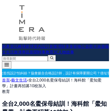
房產資訊
棒球
籃球
室內設計
創業理財
美食
寵物公益
觀光旅遊
藝
文生活
旗津專區
新聞時事
教育
3C
人物故事
合格設計師，設計有保障
要開公司？借址登記・公司設立・工商登記一次
首頁
›
藝文生活
›
全台2,000名鱟保母結訓！海科館「鱟知鱟
學」計畫再招募10校加入
教育
全台2,000名鱟保母結訓！海科館「鱟知