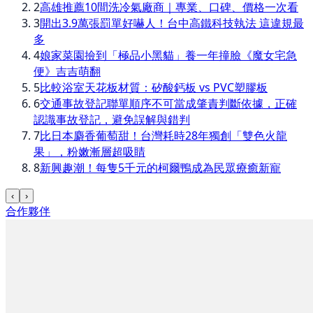
2
高雄推薦10間洗冷氣廠商｜專業、口碑、價格一次看
3
開出3.9萬張罰單好嚇人！台中高鐵科技執法 這違規最
多
4
娘家菜園撿到「極品小黑貓」養一年撞臉《魔女宅急
便》吉吉萌翻
5
比較浴室天花板材質：矽酸鈣板 vs PVC塑膠板
6
交通事故登記聯單順序不可當成肇責判斷依據，正確
認識事故登記，避免誤解與錯判
7
比日本麝香葡萄甜！台灣耗時28年獨創「雙色火龍
果」，粉嫩漸層超吸睛
8
新興趣潮！每隻5千元的柯爾鴨成為民眾療癒新寵
‹
›
合作夥伴