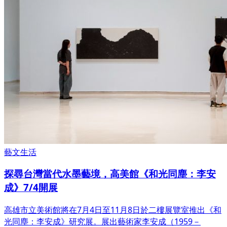
藝文生活
探尋台灣當代水墨藝境，高美館《和光同塵：李安
成》7/4開展
高雄市立美術館將在7月4日至11月8日於二樓展覽室推出《和
光同塵：李安成》研究展。展出藝術家李安成（1959－