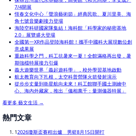
探尋台灣當代水墨藝境，高美館《和光同塵：李安成》
7/4開展
恆春文化中心「聲浪藝術節」經典民歌、夏川里美、海
角七號音樂劇接力登場
海陸空科研國家隊集結！海科館「科學家的秘密基地
2.0」展覽盛大登場
全國第一XR作品登陸海科館！攜手中國科大展現數位創
意成果展
重啟科學之門，科工抗暑來一夏！全館滿格再出發，暑
期強檔特展接力引爆
義大遊樂世界「義起遊科學」，校外學習基地啟動
航太教育向下扎根，太空科普營隊火箭發射演示
從步步丈量到衛星航向未來！科工館聯手國土測繪中
心、海內外藏家，推出「儀相萬千：量測儀器特展」
看更多
藝文生活
→
熱門文章
1
2026瓊斯盃賽程出爐 男籃8月15日開打