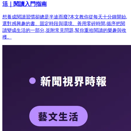
活｜閱讀入門指南
想養成閱讀習慣卻總是半途而廢?本文教你從每天十分鐘開始,
選對感興趣的書、固定時段與環境、善用零碎時間,循序把閱
讀變成生活的一部分,並附常見問題,幫你重拾閱讀的樂趣與收
穫。