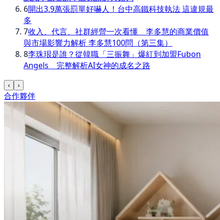
6
開出3.9萬張罰單好嚇人！台中高鐵科技執法 這違規最
多
7
收入、代言、社群經營一次看懂 李多慧的商業價值
與市場影響力解析 李多慧100問（第三集）
8
李珠珢是誰？從韓職「三振舞」爆紅到加盟Fubon
Angels 完整解析AI女神的成名之路
‹
›
合作夥伴