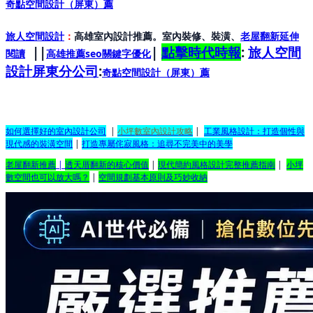
奇點空間設計（屏東）
薦
旅人空間設計
：
高雄室內設計推薦。室內裝修、裝潢、
老屋翻新延伸
||
|
點擊時代時報
:
旅人空間
閱讀
高雄推薦seo關鍵字優化
設計屏東分公司
:
奇點空間設計（屏東）
薦
如何選擇好的室內設計公司
|
小坪數室內設計攻略
|
工業風格設計：打造個性與
現代感的裝潢空間
|
打造專屬侘寂風格：追尋不完美中的美學
老屋翻新推薦
|
透天厝翻新的核心價值
|
現代簡約風格設計完整推薦指南
|
小坪
數空間也可以放大嗎？
|
空間規劃基本原則及巧妙收納