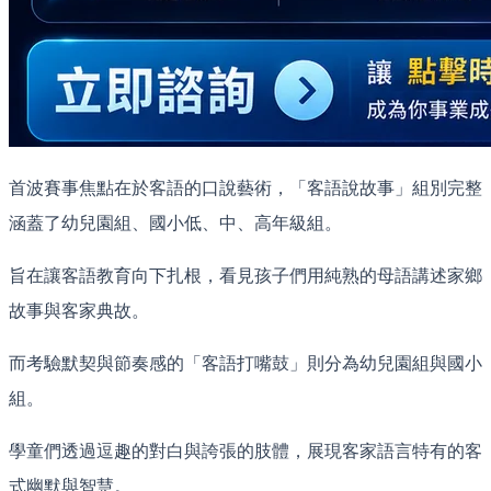
首波賽事焦點在於客語的口說藝術，「客語說故事」組別完整
涵蓋了幼兒園組、國小低、中、高年級組。
旨在讓客語教育向下扎根，看見孩子們用純熟的母語講述家鄉
故事與客家典故。
而考驗默契與節奏感的「客語打嘴鼓」則分為幼兒園組與國小
組。
學童們透過逗趣的對白與誇張的肢體，展現客家語言特有的客
式幽默與智慧。