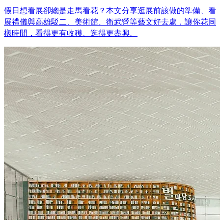
假日想看展卻總是走馬看花？本文分享逛展前該做的準備、看
展禮儀與高雄駁二、美術館、衛武營等藝文好去處，讓你花同
樣時間，看得更有收穫、逛得更盡興。