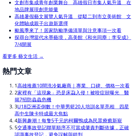
文創市集成青年創業舞台 高雄假日市集人氣升溫 在
地品牌展現創意能量
高雄暑假藝文展覽人氣升溫 從駁二到市立美術館 文
化體驗成親子出遊新選擇
颱風季來了！居家防颱準備清單與注意事項一次看
探尋台灣當代水墨藝境，高美館《和光同塵：李安成》
7/4開展
看更多
藝文生活
→
熱門文章
1
高雄推薦10間洗冷氣廠商｜專業、口碑、價格一次看
2
家裡有「這現象」恐是床蝨入侵！被咬症狀曝光 醫
揭7招防蟲蟲危機
3
U18亞洲盃倒數！中華男籃20人培訓名單亮相 四星
高中生陳卡特成最大焦點
4
新興趣潮！每隻5千元的柯爾鴨成為民眾療癒新寵
5
交通事故登記聯單順序不可當成肇責判斷依據，正確
認識事故登記，避免誤解與錯判