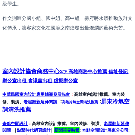
級學生。
作文則區分國小組、國中組、高中組，縣府將永續推動族群文
化傳承，讓客家文化在國境之南煥發出最燦爛的藝術光芒。
室內設計協會
商務中心:
👉 高雄商務中心推薦-借址登記-
辦公室出租-會議室出租-虛擬辦公室
中華民國室內設計應用輔導發展協會
：
高雄室內設計推薦。室內裝
:
:
屏東冷氣空
修、裝潢、
老屋翻新延伸閱讀
高雄冷氣空調清洗推薦
調清洗推薦
奇點空間設計
：
高雄室內設計推薦。室內裝修、裝潢、
老屋翻新延伸
閱讀
|
點擊時代網頁設計
|
新聞視界時報
:
奇點空間設計屏東分公司
: