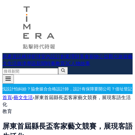
房產資訊
棒球
籃球
室內設計
創業理財
美食
寵物公益
觀光旅遊
藝
文生活
旗津專區
新聞時事
教育
3C
人物故事
合格設計師，設計有保障
要開公司？借址登記・公司設立・工商登記一次
首頁
›
藝文生活
›
屏東首屆縣長盃客家藝文競賽，展現客語生活
化
教育
屏東首屆縣長盃客家藝文競賽，展現客語