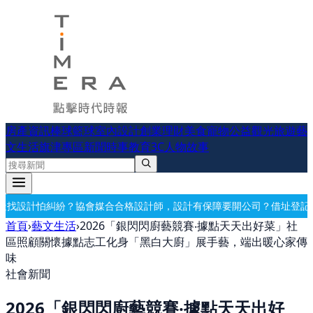
房產資訊
棒球
籃球
室內設計
創業理財
美食
寵物公益
觀光旅遊
藝
文生活
旗津專區
新聞時事
教育
3C
人物故事
合格設計師，設計有保障
要開公司？借址登記・公司設立・工商登記一次
首頁
›
藝文生活
›
2026「銀閃閃廚藝競賽‧據點天天出好菜」社
區照顧關懷據點志工化身「黑白大廚」展手藝，端出暖心家傳
味
社會新聞
2026「銀閃閃廚藝競賽‧據點天天出好