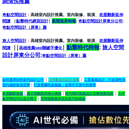
調清洗推薦
奇點空間設計
：
高雄室內設計推薦。室內裝修、裝潢、
老屋翻新延伸
閱讀
|
點擊時代網頁設計
|
新聞視界時報
:
奇點空間設計屏東分公司
:
奇點空間設計（屏東）
薦
旅人空間設計
：
高雄室內設計推薦。室內裝修、裝潢、
老屋翻新延伸
||
|
點擊時代時報
:
旅人空間
閱讀
高雄推薦seo關鍵字優化
設計屏東分公司
:
奇點空間設計（屏東）
薦
如何選擇好的室內設計公司
|
小坪數室內設計攻略
|
工業風格設計：打造個性與
現代感的裝潢空間
|
打造專屬侘寂風格：追尋不完美中的美學
老屋翻新推薦
|
透天厝翻新的核心價值
|
現代簡約風格設計完整推薦指南
|
小坪
數空間也可以放大嗎？
|
空間規劃基本原則及巧妙收納