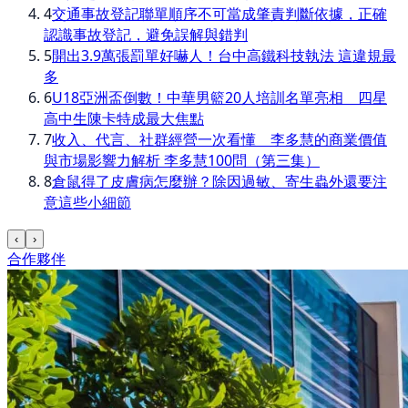
4
交通事故登記聯單順序不可當成肇責判斷依據，正確
認識事故登記，避免誤解與錯判
5
開出3.9萬張罰單好嚇人！台中高鐵科技執法 這違規最
多
6
U18亞洲盃倒數！中華男籃20人培訓名單亮相 四星
高中生陳卡特成最大焦點
7
收入、代言、社群經營一次看懂 李多慧的商業價值
與市場影響力解析 李多慧100問（第三集）
8
倉鼠得了皮膚病怎麼辦？除因過敏、寄生蟲外還要注
意這些小細節
‹
›
合作夥伴