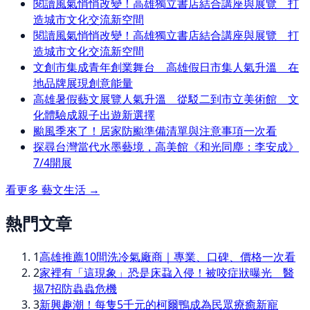
閱讀風氣悄悄改變！高雄獨立書店結合講座與展覽 打
造城市文化交流新空間
閱讀風氣悄悄改變！高雄獨立書店結合講座與展覽 打
造城市文化交流新空間
文創市集成青年創業舞台 高雄假日市集人氣升溫 在
地品牌展現創意能量
高雄暑假藝文展覽人氣升溫 從駁二到市立美術館 文
化體驗成親子出遊新選擇
颱風季來了！居家防颱準備清單與注意事項一次看
探尋台灣當代水墨藝境，高美館《和光同塵：李安成》
7/4開展
看更多
藝文生活
→
熱門文章
1
高雄推薦10間洗冷氣廠商｜專業、口碑、價格一次看
2
家裡有「這現象」恐是床蝨入侵！被咬症狀曝光 醫
揭7招防蟲蟲危機
3
新興趣潮！每隻5千元的柯爾鴨成為民眾療癒新寵