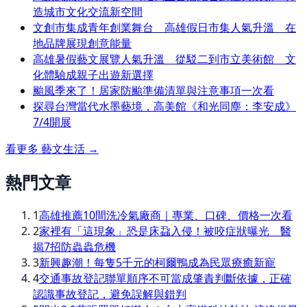
造城市文化交流新空間
文創市集成青年創業舞台 高雄假日市集人氣升溫 在
地品牌展現創意能量
高雄暑假藝文展覽人氣升溫 從駁二到市立美術館 文
化體驗成親子出遊新選擇
颱風季來了！居家防颱準備清單與注意事項一次看
探尋台灣當代水墨藝境，高美館《和光同塵：李安成》
7/4開展
看更多
藝文生活
→
熱門文章
1
高雄推薦10間洗冷氣廠商｜專業、口碑、價格一次看
2
家裡有「這現象」恐是床蝨入侵！被咬症狀曝光 醫
揭7招防蟲蟲危機
3
新興趣潮！每隻5千元的柯爾鴨成為民眾療癒新寵
4
交通事故登記聯單順序不可當成肇責判斷依據，正確
認識事故登記，避免誤解與錯判