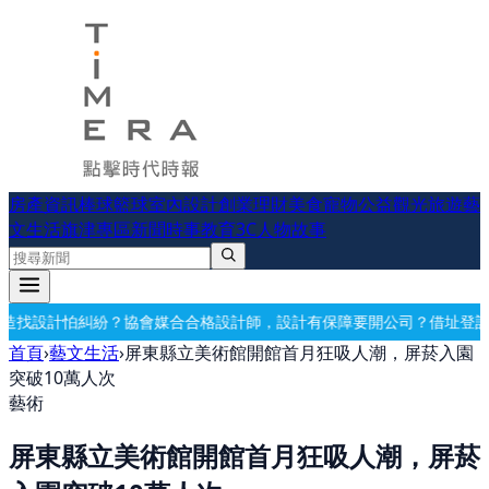
房產資訊
棒球
籃球
室內設計
創業理財
美食
寵物公益
觀光旅遊
藝
文生活
旗津專區
新聞時事
教育
3C
人物故事
合合格設計師，設計有保障
要開公司？借址登記・公司設立・工商登記一
首頁
›
藝文生活
›
屏東縣立美術館開館首月狂吸人潮，屏菸入園
突破10萬人次
藝術
屏東縣立美術館開館首月狂吸人潮，屏菸