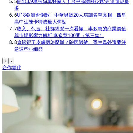
5
開出3.9萬張罰單好嚇人！台中高鐵科技執法 這違規最
多
6
U18亞洲盃倒數！中華男籃20人培訓名單亮相 四星
高中生陳卡特成最大焦點
7
收入、代言、社群經營一次看懂 李多慧的商業價值
與市場影響力解析 李多慧100問（第三集）
8
倉鼠得了皮膚病怎麼辦？除因過敏、寄生蟲外還要注
意這些小細節
‹
›
合作夥伴