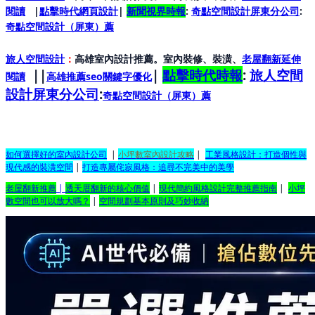
閱讀
|
點擊時代網頁設計
|
新聞視界時報
:
奇點空間設計屏東分公司
:
奇點空間設計（屏東）
薦
旅人空間設計
：
高雄室內設計推薦。室內裝修、裝潢、
老屋翻新延伸
||
|
點擊時代時報
:
旅人空間
閱讀
高雄推薦seo關鍵字優化
設計屏東分公司
:
奇點空間設計（屏東）
薦
如何選擇好的室內設計公司
|
小坪數室內設計攻略
|
工業風格設計：打造個性與
現代感的裝潢空間
|
打造專屬侘寂風格：追尋不完美中的美學
老屋翻新推薦
|
透天厝翻新的核心價值
|
現代簡約風格設計完整推薦指南
|
小坪
數空間也可以放大嗎？
|
空間規劃基本原則及巧妙收納