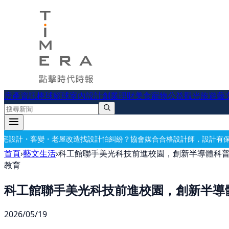
房產資訊
棒球
籃球
室內設計
創業理財
美食
寵物公益
觀光旅遊
藝
屋改造
找設計怕糾紛？協會媒合合格設計師，設計有保障
要開公司？借址
首頁
›
藝文生活
›
科工館聯手美光科技前進校園，創新半導體科
教育
科工館聯手美光科技前進校園，創新半導
2026/05/19