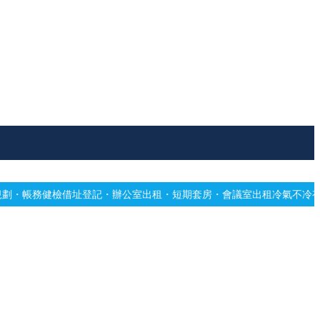
登記・辦公室出租・短期套房・會議室出租
冷氣不冷有霉味？專業深洗・