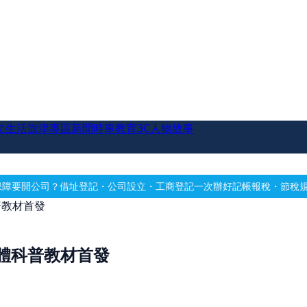
文生活
旗津專區
新聞時事
教育
3C
人物故事
登記・公司設立・工商登記一次辦好
記帳報稅・節稅規劃・帳務健檢
借址
普教材首發
體科普教材首發