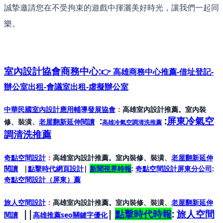
誠摯邀請您在不受拘束的遊戲中揮灑美好時光，讓我們一起同
樂。
室內設計協會
商務中心:
👉 高雄商務中心推薦-借址登記-
辦公室出租-會議室出租-虛擬辦公室
中華民國室內設計應用輔導發展協會
：
高雄室內設計推薦。室內裝
:
:
屏東冷氣空
修、裝潢、
老屋翻新延伸閱讀
高雄冷氣空調清洗推薦
調清洗推薦
奇點空間設計
：
高雄室內設計推薦。室內裝修、裝潢、
老屋翻新延伸
閱讀
|
點擊時代網頁設計
|
新聞視界時報
:
奇點空間設計屏東分公司
:
奇點空間設計（屏東）
薦
旅人空間設計
：
高雄室內設計推薦。室內裝修、裝潢、
老屋翻新延伸
||
|
點擊時代時報
:
旅人空間
閱讀
高雄推薦seo關鍵字優化