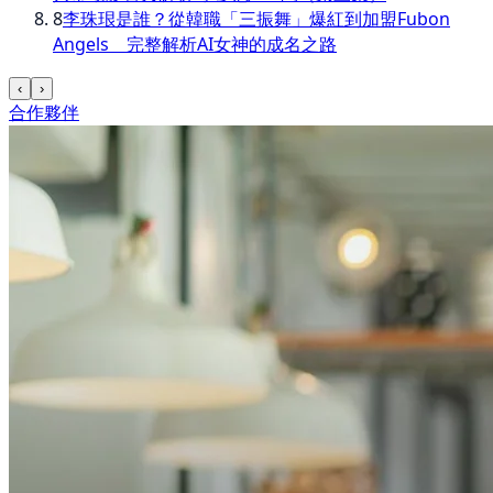
8
李珠珢是誰？從韓職「三振舞」爆紅到加盟Fubon
Angels 完整解析AI女神的成名之路
‹
›
合作夥伴