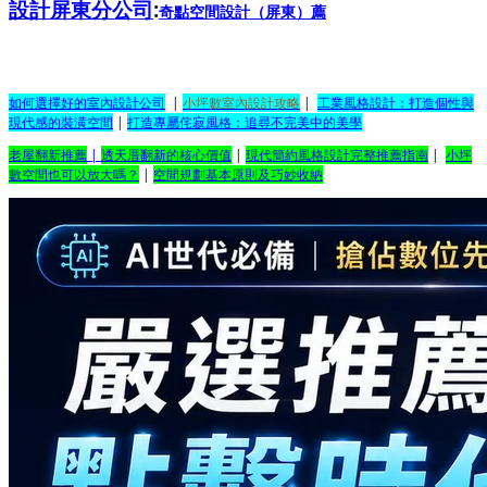
設計屏東分公司
:
奇點空間設計（屏東）
薦
如何選擇好的室內設計公司
|
小坪數室內設計攻略
|
工業風格設計：打造個性與
現代感的裝潢空間
|
打造專屬侘寂風格：追尋不完美中的美學
老屋翻新推薦
|
透天厝翻新的核心價值
|
現代簡約風格設計完整推薦指南
|
小坪
數空間也可以放大嗎？
|
空間規劃基本原則及巧妙收納