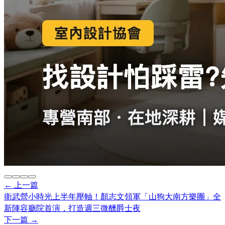
← 上一篇
衛武營小時光上半年壓軸！顏志文領軍「山狗大南方樂團」全
新陣容廳院首演，打造週三微醺爵士夜
下一篇 →