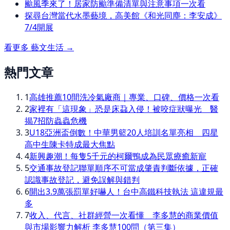
颱風季來了！居家防颱準備清單與注意事項一次看
探尋台灣當代水墨藝境，高美館《和光同塵：李安成》
7/4開展
看更多
藝文生活
→
熱門文章
1
高雄推薦10間洗冷氣廠商｜專業、口碑、價格一次看
2
家裡有「這現象」恐是床蝨入侵！被咬症狀曝光 醫
揭7招防蟲蟲危機
3
U18亞洲盃倒數！中華男籃20人培訓名單亮相 四星
高中生陳卡特成最大焦點
4
新興趣潮！每隻5千元的柯爾鴨成為民眾療癒新寵
5
交通事故登記聯單順序不可當成肇責判斷依據，正確
認識事故登記，避免誤解與錯判
6
開出3.9萬張罰單好嚇人！台中高鐵科技執法 這違規最
多
7
收入、代言、社群經營一次看懂 李多慧的商業價值
與市場影響力解析 李多慧100問（第三集）