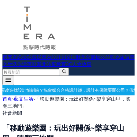
房產資訊
棒球
籃球
室內設計
創業理財
美食
寵物公益
觀光旅遊
藝
文生活
旗津專區
新聞時事
教育
3C
人物故事
媒合合格設計師，設計有保障
要開公司？借址登記・公司設立・工商登記
首頁
›
藝文生活
›
「移動遊樂園：玩出好關係~樂享穿山甲，嗨
翻三地門」
社會新聞
「移動遊樂園：玩出好關係~樂享穿山