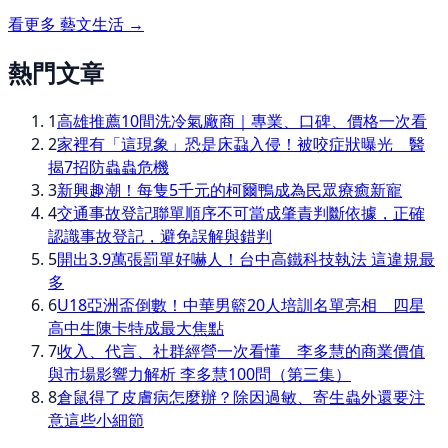
看更多
藝文生活
→
熱門文章
1
高雄推薦10間洗冷氣廠商｜專業、口碑、價格一次看
2
家裡有「這現象」恐是床蝨入侵！被咬症狀曝光 醫
揭7招防蟲蟲危機
3
新興趣潮！每隻5千元的柯爾鴨成為民眾療癒新寵
4
交通事故登記聯單順序不可當成肇責判斷依據，正確
認識事故登記，避免誤解與錯判
5
開出3.9萬張罰單好嚇人！台中高鐵科技執法 這違規最
多
6
U18亞洲盃倒數！中華男籃20人培訓名單亮相 四星
高中生陳卡特成最大焦點
7
收入、代言、社群經營一次看懂 李多慧的商業價值
與市場影響力解析 李多慧100問（第三集）
8
倉鼠得了皮膚病怎麼辦？除因過敏、寄生蟲外還要注
意這些小細節