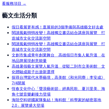
看服務項目 →
藝文生活分類
假日看展更有感！逛展前的3個準備與高雄藝文好去處
閱讀風氣悄悄改變！高雄獨立書店結合講座與展覽 打
造城市文化交流新空間
閱讀風氣悄悄改變！高雄獨立書店結合講座與展覽 打
造城市文化交流新空間
文創市集成青年創業舞台 高雄假日市集人氣升溫 在
地品牌展現創意能量
高雄暑假藝文展覽人氣升溫 從駁二到市立美術館 文
化體驗成親子出遊新選擇
探尋台灣當代水墨藝境，高美館《和光同塵：李安成》
7/4開展
恆春文化中心「聲浪藝術節」經典民歌、夏川里美、海
角七號音樂劇接力登場
海陸空科研國家隊集結！海科館「科學家的秘密基地
2.0」展覽盛大登場