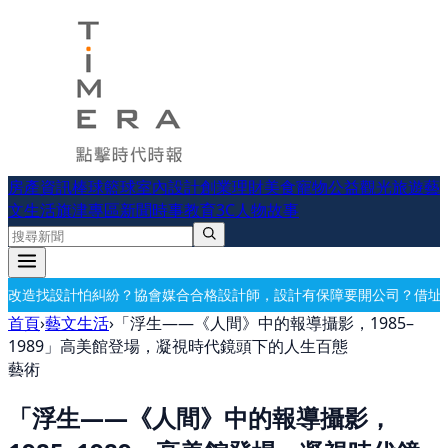
房產資訊
棒球
籃球
室內設計
創業理財
美食
寵物公益
觀光旅遊
藝
文生活
旗津專區
新聞時事
教育
3C
人物故事
會媒合合格設計師，設計有保障
要開公司？借址登記・公司設立・工商登
首頁
›
藝文生活
›
「浮生——《人間》中的報導攝影，1985–
1989」高美館登場，凝視時代鏡頭下的人生百態
藝術
「浮生——《人間》中的報導攝影，