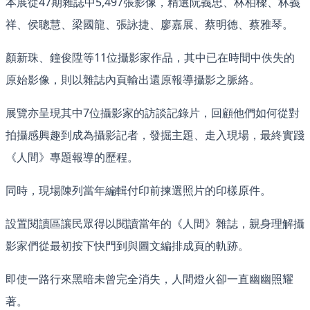
本展從47期雜誌中5,497張影像，精選阮義忠、林柏樑、林義
祥、侯聰慧、梁國龍、張詠捷、廖嘉展、蔡明德、蔡雅琴。
顏新珠、鐘俊陞等11位攝影家作品，其中已在時間中佚失的
原始影像，則以雜誌內頁輸出還原報導攝影之脈絡。
展覽亦呈現其中7位攝影家的訪談記錄片，回顧他們如何從對
拍攝感興趣到成為攝影記者，發掘主題、走入現場，最終實踐
《人間》專題報導的歷程。
同時，現場陳列當年編輯付印前揀選照片的印樣原件。
設置閱讀區讓民眾得以閱讀當年的《人間》雜誌，親身理解攝
影家們從最初按下快門到與圖文編排成頁的軌跡。
即使一路行來黑暗未曾完全消失，人間燈火卻一直幽幽照耀
著。