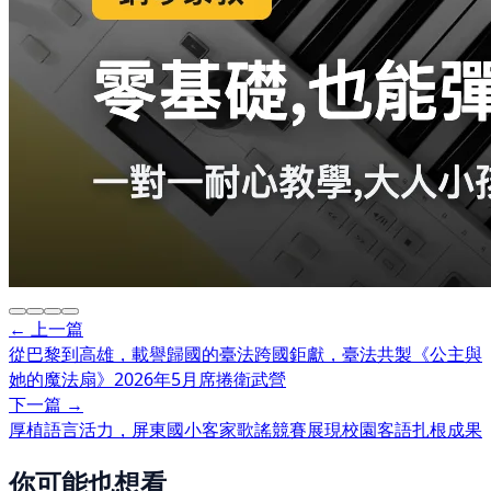
← 上一篇
從巴黎到高雄，載譽歸國的臺法跨國鉅獻，臺法共製《公主與
她的魔法扇》2026年5月席捲衛武營
下一篇 →
厚植語言活力，屏東國小客家歌謠競賽展現校園客語扎根成果
你可能也想看