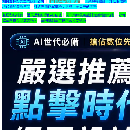
如何選擇好的室內設計公司
|
小坪數室內設計攻略
|
工業風格設計：打造個性與
現代感的裝潢空間
|
打造專屬侘寂風格：追尋不完美中的美學
老屋翻新推薦
|
透天厝翻新的核心價值
|
現代簡約風格設計完整推薦指南
|
小坪
數空間也可以放大嗎？
|
空間規劃基本原則及巧妙收納