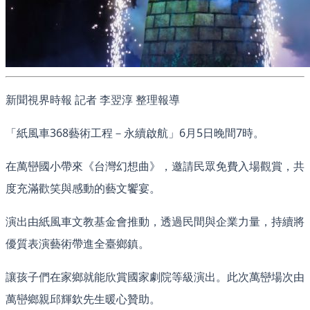
新聞視界時報 記者 李翌淳 整理報導
「紙風車368藝術工程－永續啟航」6月5日晚間7時。
在萬巒國小帶來《台灣幻想曲》，邀請民眾免費入場觀賞，共
度充滿歡笑與感動的藝文饗宴。
演出由紙風車文教基金會推動，透過民間與企業力量，持續將
優質表演藝術帶進全臺鄉鎮。
讓孩子們在家鄉就能欣賞國家劇院等級演出。此次萬巒場次由
萬巒鄉親邱輝欽先生暖心贊助。