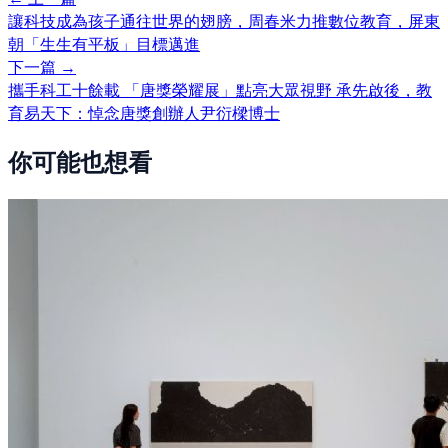
讓科技成為孩子通往世界的翅膀，周春米力推數位教育，屏東
朝「生生有平板」目標邁進
下一篇 →
攜手科工十餘載 「唐獎榮耀展」點亮大眾視野 承先啟後，教
育易天下：悼念唐獎創辦人尹衍樑博士
你可能也想看