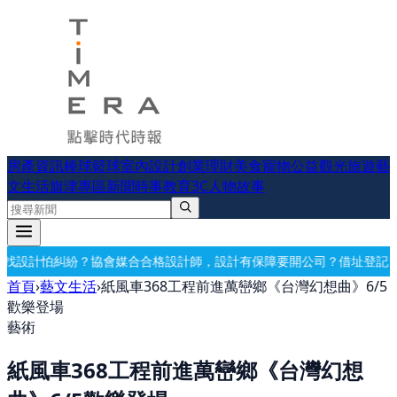
房產資訊
棒球
籃球
室內設計
創業理財
美食
寵物公益
觀光旅遊
藝
文生活
旗津專區
新聞時事
教育
3C
人物故事
格設計師，設計有保障
要開公司？借址登記・公司設立・工商登記一次辦
首頁
›
藝文生活
›
紙風車368工程前進萬巒鄉《台灣幻想曲》6/5
歡樂登場
藝術
紙風車368工程前進萬巒鄉《台灣幻想