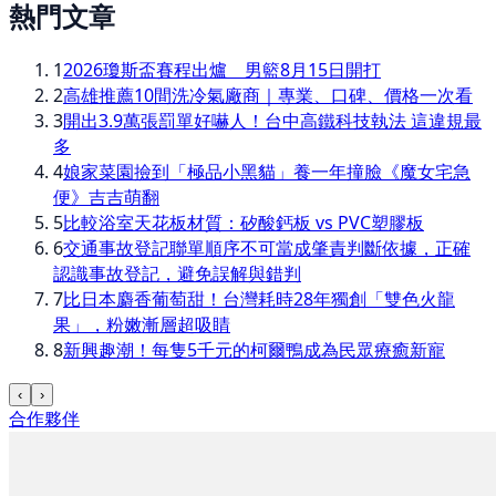
熱門文章
1
2026瓊斯盃賽程出爐 男籃8月15日開打
2
高雄推薦10間洗冷氣廠商｜專業、口碑、價格一次看
3
開出3.9萬張罰單好嚇人！台中高鐵科技執法 這違規最
多
4
娘家菜園撿到「極品小黑貓」養一年撞臉《魔女宅急
便》吉吉萌翻
5
比較浴室天花板材質：矽酸鈣板 vs PVC塑膠板
6
交通事故登記聯單順序不可當成肇責判斷依據，正確
認識事故登記，避免誤解與錯判
7
比日本麝香葡萄甜！台灣耗時28年獨創「雙色火龍
果」，粉嫩漸層超吸睛
8
新興趣潮！每隻5千元的柯爾鴨成為民眾療癒新寵
‹
›
合作夥伴