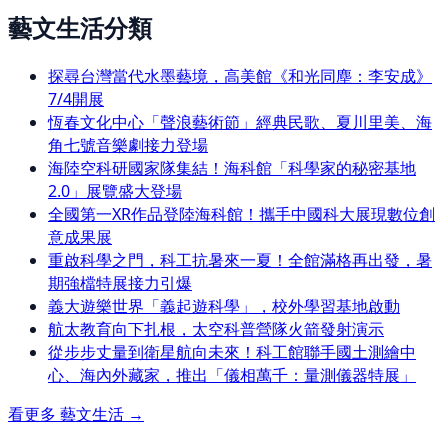
藝文生活分類
探尋台灣當代水墨藝境，高美館《和光同塵：李安成》
7/4開展
恆春文化中心「聲浪藝術節」經典民歌、夏川里美、海
角七號音樂劇接力登場
海陸空科研國家隊集結！海科館「科學家的秘密基地
2.0」展覽盛大登場
全國第一XR作品登陸海科館！攜手中國科大展現數位創
意成果展
重啟科學之門，科工抗暑來一夏！全館滿格再出發，暑
期強檔特展接力引爆
義大遊樂世界「義起遊科學」，校外學習基地啟動
航太教育向下扎根，太空科普營隊火箭發射演示
從步步丈量到衛星航向未來！科工館聯手國土測繪中
心、海內外藏家，推出「儀相萬千：量測儀器特展」
看更多
藝文生活
→