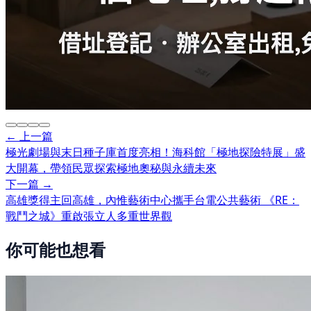
← 上一篇
極光劇場與末日種子庫首度亮相！海科館「極地探險特展」盛
大開幕，帶領民眾探索極地奧秘與永續未來
下一篇 →
高雄獎得主回高雄，內惟藝術中心攜手台電公共藝術 《RE：
戰鬥之城》重啟張立人多重世界觀
你可能也想看