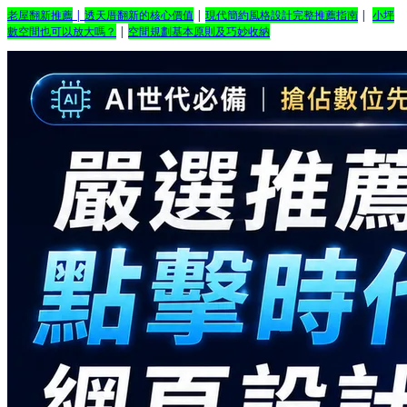
老屋翻新推薦
|
透天厝翻新的核心價值
|
現代簡約風格設計完整推薦指南
|
小坪
數空間也可以放大嗎？
|
空間規劃基本原則及巧妙收納