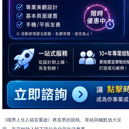
《職男人生2-搞笑重啟》將直男的固執、單純與幽默放大呈