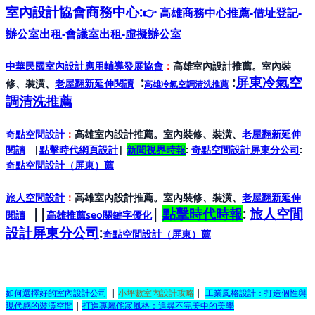
室內設計協會
商務中心:
👉 高雄商務中心推薦-借址登記-
辦公室出租-會議室出租-虛擬辦公室
中華民國室內設計應用輔導發展協會
：
高雄室內設計推薦。室內裝
:
:
屏東冷氣空
修、裝潢、
老屋翻新延伸閱讀
高雄冷氣空調清洗推薦
調清洗推薦
奇點空間設計
：
高雄室內設計推薦。室內裝修、裝潢、
老屋翻新延伸
閱讀
|
點擊時代網頁設計
|
新聞視界時報
:
奇點空間設計屏東分公司
:
奇點空間設計（屏東）
薦
旅人空間設計
：
高雄室內設計推薦。室內裝修、裝潢、
老屋翻新延伸
||
|
點擊時代時報
:
旅人空間
閱讀
高雄推薦seo關鍵字優化
設計屏東分公司
:
奇點空間設計（屏東）
薦
如何選擇好的室內設計公司
|
小坪數室內設計攻略
|
工業風格設計：打造個性與
現代感的裝潢空間
|
打造專屬侘寂風格：追尋不完美中的美學