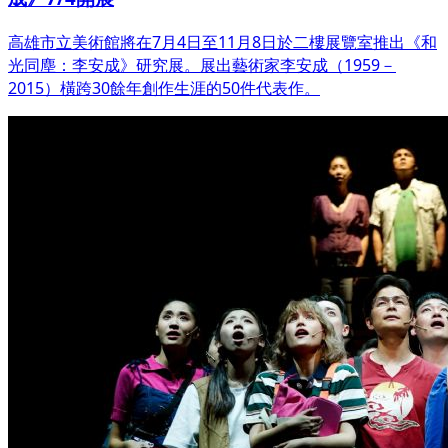
高雄市立美術館將在7月4日至11月8日於二樓展覽室推出《和
光同塵：李安成》研究展。展出藝術家李安成（1959－
2015）橫跨30餘年創作生涯的50件代表作。