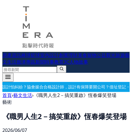
房產資訊
棒球
籃球
室內設計
創業理財
美食
寵物公益
觀光旅遊
藝
文生活
旗津專區
新聞時事
教育
3C
人物故事
格設計師，設計有保障
要開公司？借址登記・公司設立・工商登記一次辦
首頁
›
藝文生活
›
《職男人生2－搞笑重啟》恆春爆笑登場
藝術
《職男人生2－搞笑重啟》恆春爆笑登場
2026/06/07