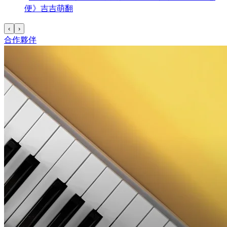
便》吉吉萌翻
‹
›
合作夥伴