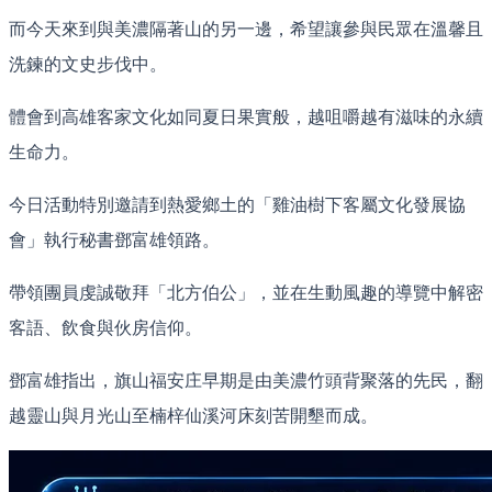
而今天來到與美濃隔著山的另一邊，希望讓參與民眾在溫馨且
洗鍊的文史步伐中。
體會到高雄客家文化如同夏日果實般，越咀嚼越有滋味的永續
生命力。
今日活動特別邀請到熱愛鄉土的「雞油樹下客屬文化發展協
會」執行秘書鄧富雄領路。
帶領團員虔誠敬拜「北方伯公」，並在生動風趣的導覽中解密
客語、飲食與伙房信仰。
鄧富雄指出，旗山福安庄早期是由美濃竹頭背聚落的先民，翻
越靈山與月光山至楠梓仙溪河床刻苦開墾而成。