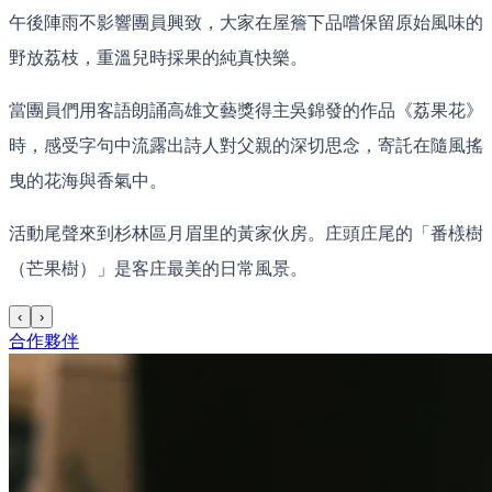
午後陣雨不影響團員興致，大家在屋簷下品嚐保留原始風味的
野放荔枝，重溫兒時採果的純真快樂。
當團員們用客語朗誦高雄文藝獎得主吳錦發的作品《荔果花》
時，感受字句中流露出詩人對父親的深切思念，寄託在隨風搖
曳的花海與香氣中。
活動尾聲來到杉林區月眉里的黃家伙房。庄頭庄尾的「番檨樹
（芒果樹）」是客庄最美的日常風景。
‹
›
合作夥伴