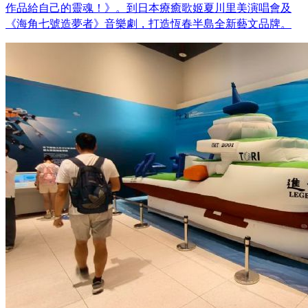
作品給自己的靈魂！》。到日本療癒歌姬夏川里美演唱會及
《海角七號造夢者》音樂劇，打造恆春半島全新藝文品牌。