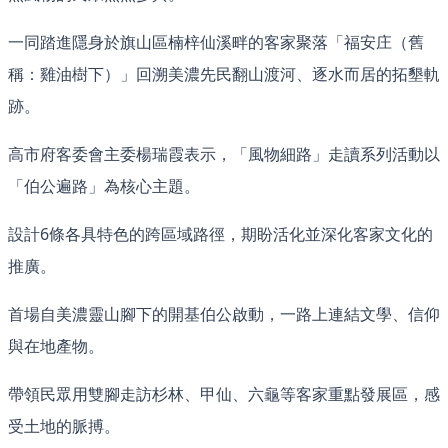
一同踏進隱身於旗山區楠梓仙溪畔的客家聚落「福安庄（舊
稱：雞油樹下）」回溯美濃先民翻山渡河、逐水而居的拓墾軌
跡。
高市府客委會主委楊瑞霞表示，「風物細路」走讀系列活動以
「伯公遍路」為核心主題。
設計6條各具特色的跨區域路徑，期盼活化並深化客家文化的
推廣。
首場自美濃靈山腳下的開基伯公啟動，一路上連結文學、信仰
與在地產物。
帶領民眾用雙腳走訪杉林、甲仙、六龜等客家重點發展區，感
受土地的脈搏。