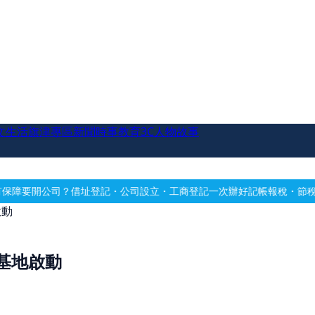
文生活
旗津專區
新聞時事
教育
3C
人物故事
記・公司設立・工商登記一次辦好
記帳報稅・節稅規劃・帳務健檢
借址登
啟動
基地啟動