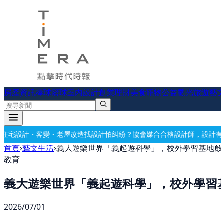
房產資訊
棒球
籃球
室內設計
創業理財
美食
寵物公益
觀光旅遊
藝
改造
找設計怕糾紛？協會媒合合格設計師，設計有保障
要開公司？借址登
首頁
›
藝文生活
›
義大遊樂世界「義起遊科學」，校外學習基地
教育
義大遊樂世界「義起遊科學」，校外學習
2026/07/01