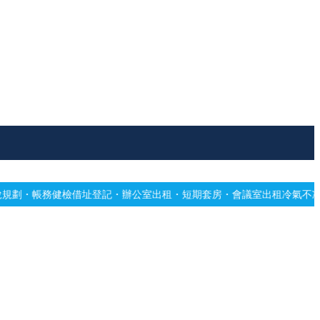
記・辦公室出租・短期套房・會議室出租
冷氣不冷有霉味？專業深洗・免