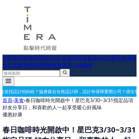
房產資訊
棒球
籃球
室內設計
創業理財
美食
寵物公益
觀光旅遊
藝
文生活
旗津專區
新聞時事
教育
3C
人物故事
合合格設計師，設計有保障
要開公司？借址登記・公司設立・工商登記一
首頁
›
美食
›
春日咖啡時光開啟中！星巴克3/30~3/31指定品項
好友分享日，和喜歡的人一起享受暖心好風味
優惠好康
春日咖啡時光開啟中！星巴克3/30~3/31