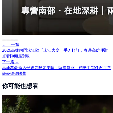
← 上一篇
2026高雄內門宋江陣「宋江大宴」手刀預訂，春遊高雄呷辦
桌看陣頭最對味
下一篇 →
高雄萬豪酒店母親節限定美味，歐陸盛宴、精緻中饌任君挑選
寵愛媽媽味蕾
你可能也想看