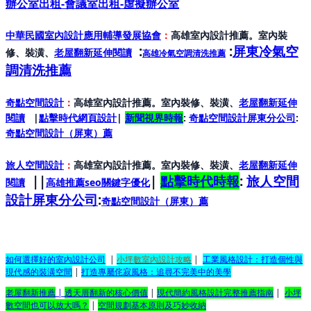
辦公室出租-會議室出租-虛擬辦公室
中華民國室內設計應用輔導發展協會
：
高雄室內設計推薦。室內裝
:
:
屏東冷氣空
修、裝潢、
老屋翻新延伸閱讀
高雄冷氣空調清洗推薦
調清洗推薦
奇點空間設計
：
高雄室內設計推薦。室內裝修、裝潢、
老屋翻新延伸
閱讀
|
點擊時代網頁設計
|
新聞視界時報
:
奇點空間設計屏東分公司
:
奇點空間設計（屏東）
薦
旅人空間設計
：
高雄室內設計推薦。室內裝修、裝潢、
老屋翻新延伸
||
|
點擊時代時報
:
旅人空間
閱讀
高雄推薦seo關鍵字優化
設計屏東分公司
:
奇點空間設計（屏東）
薦
如何選擇好的室內設計公司
|
小坪數室內設計攻略
|
工業風格設計：打造個性與
現代感的裝潢空間
|
打造專屬侘寂風格：追尋不完美中的美學
老屋翻新推薦
|
透天厝翻新的核心價值
|
現代簡約風格設計完整推薦指南
|
小坪
數空間也可以放大嗎？
|
空間規劃基本原則及巧妙收納