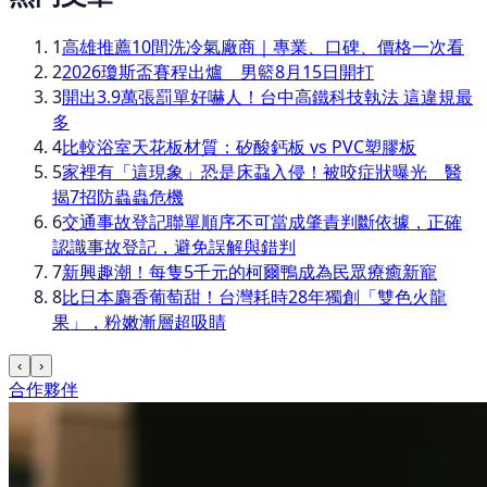
1
高雄推薦10間洗冷氣廠商｜專業、口碑、價格一次看
2
2026瓊斯盃賽程出爐 男籃8月15日開打
3
開出3.9萬張罰單好嚇人！台中高鐵科技執法 這違規最
多
4
比較浴室天花板材質：矽酸鈣板 vs PVC塑膠板
5
家裡有「這現象」恐是床蝨入侵！被咬症狀曝光 醫
揭7招防蟲蟲危機
6
交通事故登記聯單順序不可當成肇責判斷依據，正確
認識事故登記，避免誤解與錯判
7
新興趣潮！每隻5千元的柯爾鴨成為民眾療癒新寵
8
比日本麝香葡萄甜！台灣耗時28年獨創「雙色火龍
果」，粉嫩漸層超吸睛
‹
›
合作夥伴