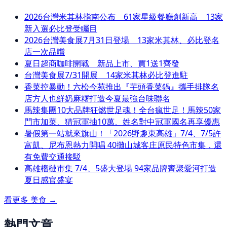
2026台灣米其林指南公布 61家星級餐廳創新高 13家
新入選必比登受矚目
2026台灣美食展7月31日登場 13家米其林、必比登名
店一次品嚐
夏日超商咖啡開戰 新品上市、買1送1齊發
台灣美食展7/31開展 14家米其林必比登進駐
香菜控暴動！六松今苑推出『芋頭香菜鍋』攜手排隊名
店方人也鮮奶麻糬打造今夏最強台味聯名
馬辣集團10大品牌狂燃世足魂！全台瘋世足！馬辣50家
門市加菜、猜冠軍抽10萬、姓名對中冠軍國名再享優惠
暑假第一站就來旗山！「2026野趣東高雄」7/4、7/5許
富凱、尼布恩熱力開唱 40攤山城客庄原民特色市集，還
有免費交通接駁
高雄榴槤市集 7/4、5盛大登場 94家品牌齊聚愛河打造
夏日感官盛宴
看更多
美食
→
熱門文章