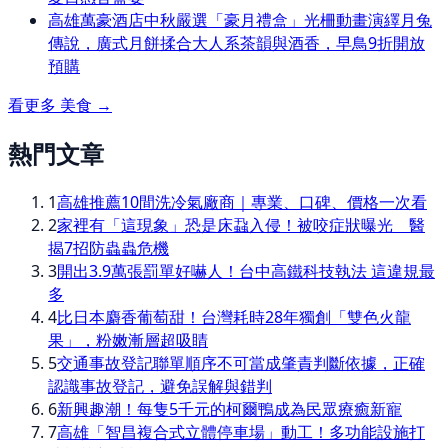
高雄萬豪酒店中秋嚴選「豪月禮盒」光柵動畫演繹月兔
傳說，廣式月餅揉合大人系茶韻與酒香，早鳥9折開放
預購
看更多
美食
→
熱門文章
1
高雄推薦10間洗冷氣廠商｜專業、口碑、價格一次看
2
家裡有「這現象」恐是床蝨入侵！被咬症狀曝光 醫
揭7招防蟲蟲危機
3
開出3.9萬張罰單好嚇人！台中高鐵科技執法 這違規最
多
4
比日本麝香葡萄甜！台灣耗時28年獨創「雙色火龍
果」，粉嫩漸層超吸睛
5
交通事故登記聯單順序不可當成肇責判斷依據，正確
認識事故登記，避免誤解與錯判
6
新興趣潮！每隻5千元的柯爾鴨成為民眾療癒新寵
7
高雄「智昌複合式立體停車場」動工！多功能設施打