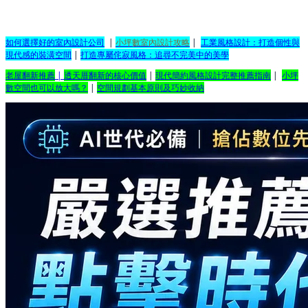
如何選擇好的室內設計公司
|
小坪數室內設計攻略
|
工業風格設計：打造個性與
現代感的裝潢空間
|
打造專屬侘寂風格：追尋不完美中的美學
老屋翻新推薦
|
透天厝翻新的核心價值
|
現代簡約風格設計完整推薦指南
|
小坪
數空間也可以放大嗎？
|
空間規劃基本原則及巧妙收納