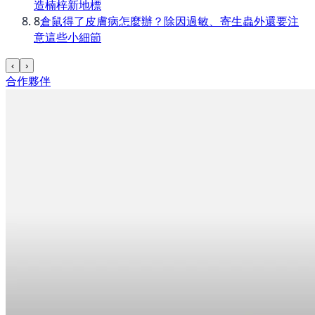
造楠梓新地標
8
倉鼠得了皮膚病怎麼辦？除因過敏、寄生蟲外還要注
意這些小細節
‹
›
合作夥伴