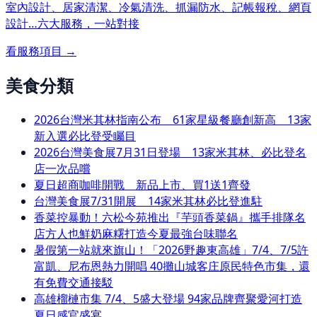
室內設計、居家清潔、冷氣清洗、抓漏防水、記帳報稅、網頁
設計…
六大服務，一站對接
看服務項目 →
美食分類
2026台灣米其林指南公布 61家星級餐廳創新高 13家
新入選必比登受矚目
2026台灣美食展7月31日登場 13家米其林、必比登名
店一次品嚐
夏日超商咖啡開戰 新品上市、買1送1齊發
台灣美食展7/31開展 14家米其林必比登進駐
香菜控暴動！六松今苑推出『芋頭香菜鍋』攜手排隊名
店方人也鮮奶麻糬打造今夏最強台味聯名
暑假第一站就來旗山！「2026野趣東高雄」7/4、7/5許
富凱、尼布恩熱力開唱 40攤山城客庄原民特色市集，還
有免費交通接駁
高雄榴槤市集 7/4、5盛大登場 94家品牌齊聚愛河打造
夏日感官盛宴