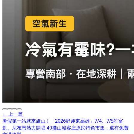
← 上一篇
暑假第一站就來旗山！「2026野趣東高雄」7/4、7/5許富
凱、尼布恩熱力開唱 40攤山城客庄原民特色市集，還有免費