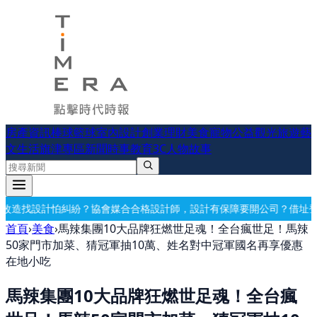
房產資訊
棒球
籃球
室內設計
創業理財
美食
寵物公益
觀光旅遊
藝
文生活
旗津專區
新聞時事
教育
3C
人物故事
會媒合合格設計師，設計有保障
要開公司？借址登記・公司設立・工商登
首頁
›
美食
›
馬辣集團10大品牌狂燃世足魂！全台瘋世足！馬辣
50家門市加菜、猜冠軍抽10萬、姓名對中冠軍國名再享優惠
在地小吃
馬辣集團10大品牌狂燃世足魂！全台瘋