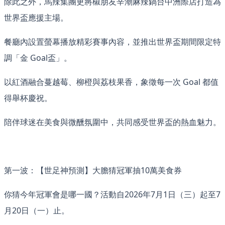
除此之外，馬辣集團更將椒朋友辛潮麻辣鍋台中洲際店打造為
世界盃應援主場。
餐廳內設置螢幕播放精彩賽事內容，並推出世界盃期間限定特
調「金 Goal盃」。
以紅酒融合蔓越莓、柳橙與荔枝果香，象徵每一次 Goal 都值
得舉杯慶祝。
陪伴球迷在美食與微醺氛圍中，共同感受世界盃的熱血魅力。
第一波：【世足神預測】大膽猜冠軍抽10萬美食券
你猜今年冠軍會是哪一國？活動自2026年7月1日（三）起至7
月20日（一）止。