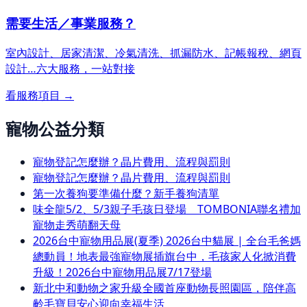
需要生活／事業服務？
室內設計、居家清潔、冷氣清洗、抓漏防水、記帳報稅、網頁
設計…
六大服務，一站對接
看服務項目 →
寵物公益分類
寵物登記怎麼辦？晶片費用、流程與罰則
寵物登記怎麼辦？晶片費用、流程與罰則
第一次養狗要準備什麼？新手養狗清單
味全龍5/2、5/3親子毛孩日登場 TOMBONIA聯名禮加
寵物走秀萌翻天母
2026台中寵物用品展(夏季) 2026台中貓展 | 全台毛爸媽
總動員！地表最強寵物展插旗台中，毛孩家人化掀消費
升級！2026台中寵物用品展7/17登場
新北中和動物之家升級全國首座動物長照園區，陪伴高
齡毛寶貝安心迎向幸福生活