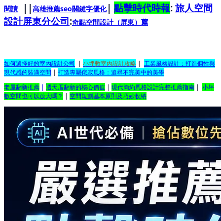
||
|
點擊時代時報
:
旅人空間
閱讀
高雄推薦seo關鍵字優化
設計屏東分公司
:
奇點空間設計（屏東）
薦
如何選擇好的室內設計公司
|
小坪數室內設計攻略
|
工業風格設計：打造個性與
現代感的裝潢空間
|
打造專屬侘寂風格：追尋不完美中的美學
老屋翻新推薦
|
透天厝翻新的核心價值
|
現代簡約風格設計完整推薦指南
|
小坪
數空間也可以放大嗎？
|
空間規劃基本原則及巧妙收納