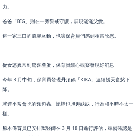
力。
爸爸「BIG」則在一旁警戒守護，展現滿滿父愛。
這一家三口的溫馨互動，也讓保育員們感到相當欣慰。
從食慾異常到驚喜產蛋，保育員細心觀察發現好消息
今年 3 月中旬，保育員發現丹頂鶴「KIKA」連續幾天食慾下
降。
就連平常會吃的麵包蟲、蟋蟀也興趣缺缺，行為和平時不太一
樣。
原本保育員已安排獸醫師在 3 月 18 日進行評估，準備確認是