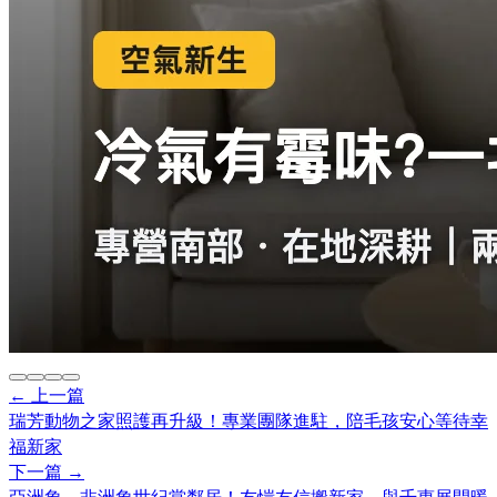
← 上一篇
瑞芳動物之家照護再升級！專業團隊進駐，陪毛孩安心等待幸
福新家
下一篇 →
亞洲象、非洲象世紀當鄰居！友愷友信搬新家，與千惠展開暖