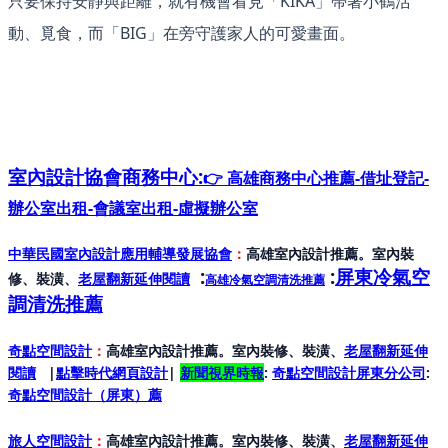
只要保持安靜與距離，就有機會看見「KIKA」帶著小鶴活
動、覓食，而「BIG」在旁守護家人的可愛畫面。
室內設計協會
商務中心:
👉 高雄商務中心推薦-借址登記-
辦公室出租-會議室出租-虛擬辦公室
中華民國室內設計應用輔導發展協會
：
高雄室內設計推薦。室內裝
:
:
屏東冷氣空
修、裝潢、
老屋翻新延伸閱讀
高雄冷氣空調清洗推薦
調清洗推薦
奇點空間設計
：
高雄室內設計推薦。室內裝修、裝潢、
老屋翻新延伸
閱讀
|
點擊時代網頁設計
|
新聞視界時報
:
奇點空間設計屏東分公司
:
奇點空間設計（屏東）
薦
旅人空間設計
：
高雄室內設計推薦。室內裝修、裝潢、
老屋翻新延伸