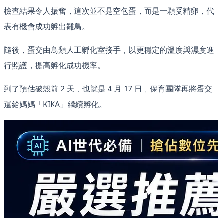
檢查結果令人振奮，這次並不是空包蛋，而是一顆受精卵，代
表有機會成功孵出雛鳥。
隨後，蛋交由鳥類人工孵化室接手，以更穩定的溫度與濕度進
行照護，提高孵化成功機率。
到了預估破殼前 2 天，也就是 4 月 17 日，保育團隊再將蛋交
還給媽媽「KIKA」繼續孵化。