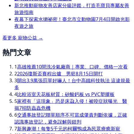
新北推動寵物友善店家分級評鑑，打造毛寶貝專屬友善
旅遊指南
夜幕下探索水獺祕密！臺北市立動物園7月4日開啟光影
夜遊之旅
看更多
寵物公益
→
熱門文章
1
高雄推薦10間洗冷氣廠商｜專業、口碑、價格一次看
2
2026瓊斯盃賽程出爐 男籃8月15日開打
3
開出3.9萬張罰單好嚇人！台中高鐵科技執法 這違規最
多
4
比較浴室天花板材質：矽酸鈣板 vs PVC塑膠板
5
家裡有「這現象」恐是床蝨入侵！被咬症狀曝光 醫
揭7招防蟲蟲危機
6
交通事故登記聯單順序不可當成肇責判斷依據，正確
認識事故登記，避免誤解與錯判
7
新興趣潮！每隻5千元的柯爾鴨成為民眾療癒新寵