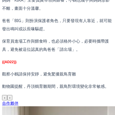
媽媽「KIKA」主要負責帶領與餵養，小鶴也幾乎與媽媽形影
不離，畫面十分溫馨。
爸爸「BIG」則扮演保護者角色，只要發現有人靠近，就可能
發出鳴叫或以長喙驅趕。
保育員進場工作與餵食時，也必須格外小心，必要時攜帶護
具，避免被這位認真的鳥爸爸「請出場」。
{{AD22}}
觀察小鶴請保持安靜，避免驚擾親鳥育雛
動物園提醒，丹頂鶴育雛期間，親鳥對環境變化非常敏感。
‹
›
合作夥伴