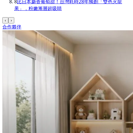
8
比日本麝香葡萄甜！台灣耗時28年獨創「雙色火龍
果」，粉嫩漸層超吸睛
‹
›
合作夥伴