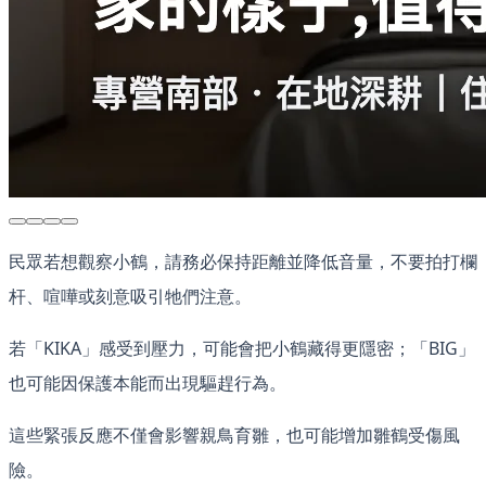
民眾若想觀察小鶴，請務必保持距離並降低音量，不要拍打欄
杆、喧嘩或刻意吸引牠們注意。
若「KIKA」感受到壓力，可能會把小鶴藏得更隱密；「BIG」
也可能因保護本能而出現驅趕行為。
這些緊張反應不僅會影響親鳥育雛，也可能增加雛鶴受傷風
險。