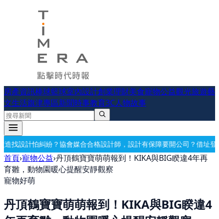
房產資訊
棒球
籃球
室內設計
創業理財
美食
寵物公益
觀光旅遊
藝
文生活
旗津專區
新聞時事
教育
3C
人物故事
合合格設計師，設計有保障
要開公司？借址登記・公司設立・工商登記一
首頁
›
寵物公益
›
丹頂鶴寶寶萌萌報到！KIKA與BIG睽違4年再
育雛，動物園暖心提醒安靜觀察
寵物好萌
丹頂鶴寶寶萌萌報到！KIKA與BIG睽違4