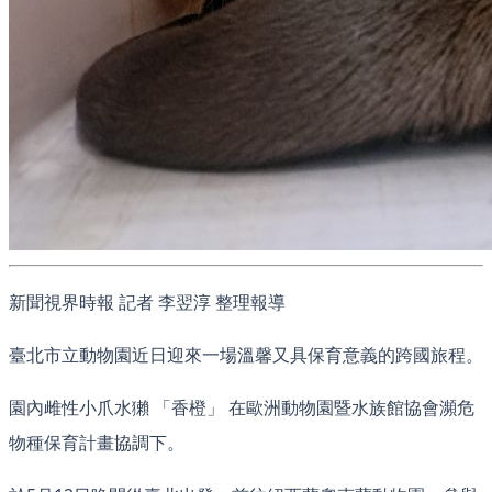
新聞視界時報 記者 李翌淳 整理報導
臺北市立動物園近日迎來一場溫馨又具保育意義的跨國旅程。
園內雌性小爪水獺 「香橙」 在歐洲動物園暨水族館協會瀕危
物種保育計畫協調下。