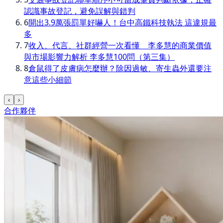
認識事故登記，避免誤解與錯判
6
開出3.9萬張罰單好嚇人！台中高鐵科技執法 這違規最
多
7
收入、代言、社群經營一次看懂 李多慧的商業價值
與市場影響力解析 李多慧100問（第三集）
8
倉鼠得了皮膚病怎麼辦？除因過敏、寄生蟲外還要注
意這些小細節
‹
›
合作夥伴