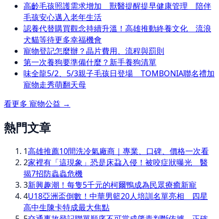
高齡毛孩照護需求增加 獸醫提醒提早健康管理 陪伴
毛孩安心邁入老年生活
認養代替購買觀念持續升溫！高雄推動終養文化 流浪
犬貓等待更多幸福機會
寵物登記怎麼辦？晶片費用、流程與罰則
第一次養狗要準備什麼？新手養狗清單
味全龍5/2、5/3親子毛孩日登場 TOMBONIA聯名禮加
寵物走秀萌翻天母
看更多
寵物公益
→
熱門文章
1
高雄推薦10間洗冷氣廠商｜專業、口碑、價格一次看
2
家裡有「這現象」恐是床蝨入侵！被咬症狀曝光 醫
揭7招防蟲蟲危機
3
新興趣潮！每隻5千元的柯爾鴨成為民眾療癒新寵
4
U18亞洲盃倒數！中華男籃20人培訓名單亮相 四星
高中生陳卡特成最大焦點
5
交通事故登記聯單順序不可當成肇責判斷依據，正確