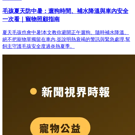
毛孩夏天防中暑：遛狗時間、補水降溫與車內安全
一次看｜寵物照顧指南
夏天毛孩也會中暑!本文教你避開正午遛狗、隨時補水降溫、
絕不把寵物單獨留在車內,並說明熱衰竭的警訊與緊急處理,幫
飼主守護毛孩安全度過炎熱夏季。