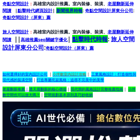
奇點空間設計
：
高雄室內設計推薦。室內裝修、裝潢、
老屋翻新延伸
閱讀
|
點擊時代網頁設計
|
新聞視界時報
:
奇點空間設計屏東分公司
:
奇點空間設計（屏東）
薦
旅人空間設計
：
高雄室內設計推薦。室內裝修、裝潢、
老屋翻新延伸
||
|
點擊時代時報
:
旅人空間
閱讀
高雄推薦seo關鍵字優化
設計屏東分公司
:
奇點空間設計（屏東）
薦
如何選擇好的室內設計公司
|
小坪數室內設計攻略
|
工業風格設計：打造個性與
現代感的裝潢空間
|
打造專屬侘寂風格：追尋不完美中的美學
老屋翻新推薦
|
透天厝翻新的核心價值
|
現代簡約風格設計完整推薦指南
|
小坪
數空間也可以放大嗎？
|
空間規劃基本原則及巧妙收納