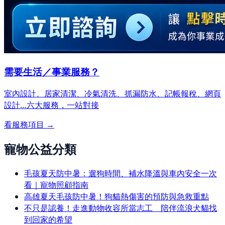
需要生活／事業服務？
室內設計、居家清潔、冷氣清洗、抓漏防水、記帳報稅、網頁
設計…
六大服務，一站對接
看服務項目 →
寵物公益分類
毛孩夏天防中暑：遛狗時間、補水降溫與車內安全一次
看｜寵物照顧指南
高雄夏天毛孩防中暑！狗貓熱傷害的預防與急救重點
不只是認養！走進動物收容所當志工 陪伴流浪犬貓找
到回家的希望