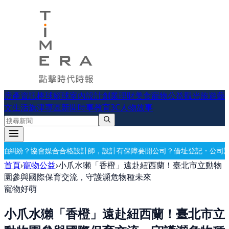
房產資訊
棒球
籃球
室內設計
創業理財
美食
寵物公益
觀光旅遊
藝
文生活
旗津專區
新聞時事
教育
3C
人物故事
師，設計有保障
要開公司？借址登記・公司設立・工商登記一次辦好
記帳
首頁
›
寵物公益
›
小爪水獺「香橙」遠赴紐西蘭！臺北市立動物
園參與國際保育交流，守護瀕危物種未來
寵物好萌
小爪水獺「香橙」遠赴紐西蘭！臺北市立