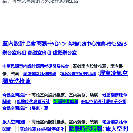
柔、科學又專業的方式陪伴動物生活。
室內設計協會
商務中心:
👉 高雄商務中心推薦-借址登記-
辦公室出租-會議室出租-虛擬辦公室
中華民國室內設計應用輔導發展協會
：
高雄室內設計推薦。室內裝
:
:
屏東冷氣空
修、裝潢、
老屋翻新延伸閱讀
高雄冷氣空調清洗推薦
調清洗推薦
奇點空間設計
：
高雄室內設計推薦。室內裝修、裝潢、
老屋翻新延伸
閱讀
|
點擊時代網頁設計
|
新聞視界時報
:
奇點空間設計屏東分公司
:
奇點空間設計（屏東）
薦
旅人空間設計
：
高雄室內設計推薦。室內裝修、裝潢、
老屋翻新延伸
||
|
點擊時代時報
:
旅人空間
閱讀
高雄推薦seo關鍵字優化