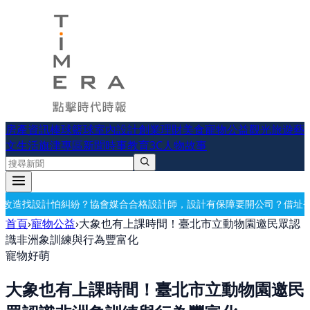
房產資訊
棒球
籃球
室內設計
創業理財
美食
寵物公益
觀光旅遊
藝
文生活
旗津專區
新聞時事
教育
3C
人物故事
媒合合格設計師，設計有保障
要開公司？借址登記・公司設立・工商登記
首頁
›
寵物公益
›
大象也有上課時間！臺北市立動物園邀民眾認
識非洲象訓練與行為豐富化
寵物好萌
大象也有上課時間！臺北市立動物園邀民