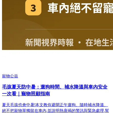
寵物公益
毛孩夏天防中暑：遛狗時間、補水降溫與車內安全
一次看｜寵物照顧指南
夏天毛孩也會中暑!本文教你避開正午遛狗、隨時補水降溫、
絕不把寵物單獨留在車內,並說明熱衰竭的警訊與緊急處理,幫