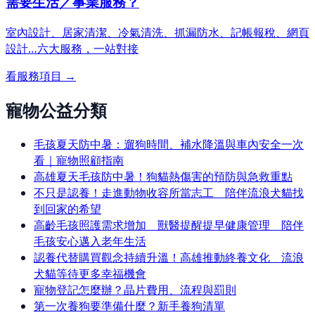
需要生活／事業服務？
室內設計、居家清潔、冷氣清洗、抓漏防水、記帳報稅、網頁
設計…
六大服務，一站對接
看服務項目 →
寵物公益分類
毛孩夏天防中暑：遛狗時間、補水降溫與車內安全一次
看｜寵物照顧指南
高雄夏天毛孩防中暑！狗貓熱傷害的預防與急救重點
不只是認養！走進動物收容所當志工 陪伴流浪犬貓找
到回家的希望
高齡毛孩照護需求增加 獸醫提醒提早健康管理 陪伴
毛孩安心邁入老年生活
認養代替購買觀念持續升溫！高雄推動終養文化 流浪
犬貓等待更多幸福機會
寵物登記怎麼辦？晶片費用、流程與罰則
第一次養狗要準備什麼？新手養狗清單