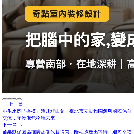
← 上一篇
小爪水獺「香橙」遠赴紐西蘭！臺北市立動物園參與國際保育
交流，守護瀕危物種未來
下一篇 →
苗栗動保園區推廣認養代替購買，陪毛孩走出等待、迎向幸福