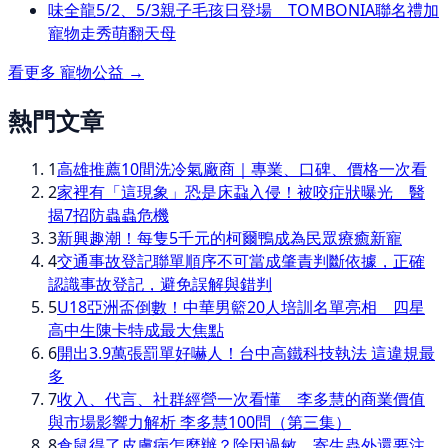
味全龍5/2、5/3親子毛孩日登場 TOMBONIA聯名禮加
寵物走秀萌翻天母
看更多
寵物公益
→
熱門文章
1
高雄推薦10間洗冷氣廠商｜專業、口碑、價格一次看
2
家裡有「這現象」恐是床蝨入侵！被咬症狀曝光 醫
揭7招防蟲蟲危機
3
新興趣潮！每隻5千元的柯爾鴨成為民眾療癒新寵
4
交通事故登記聯單順序不可當成肇責判斷依據，正確
認識事故登記，避免誤解與錯判
5
U18亞洲盃倒數！中華男籃20人培訓名單亮相 四星
高中生陳卡特成最大焦點
6
開出3.9萬張罰單好嚇人！台中高鐵科技執法 這違規最
多
7
收入、代言、社群經營一次看懂 李多慧的商業價值
與市場影響力解析 李多慧100問（第三集）
8
倉鼠得了皮膚病怎麼辦？除因過敏、寄生蟲外還要注