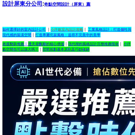
設計屏東分公司
:
奇點空間設計（屏東）
薦
如何選擇好的室內設計公司
|
小坪數室內設計攻略
|
工業風格設計：打造個性與
現代感的裝潢空間
|
打造專屬侘寂風格：追尋不完美中的美學
老屋翻新推薦
|
透天厝翻新的核心價值
|
現代簡約風格設計完整推薦指南
|
小坪
數空間也可以放大嗎？
|
空間規劃基本原則及巧妙收納