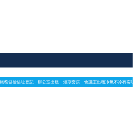
記・辦公室出租・短期套房・會議室出租
冷氣不冷有霉味？專業深洗・免