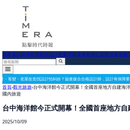
房產資訊
棒球
籃球
室內設計
創業理財
美食
寵物公益
觀光旅遊
藝
改造
找設計怕糾紛？協會媒合合格設計師，設計有保障
要開公司？借址登
首頁
›
觀光旅遊
›
台中海洋館今正式開幕！全國首座地方自建海
國內旅遊
台中海洋館今正式開幕！全國首座地方自
2025/10/09