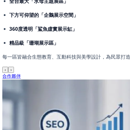
全台最大「水母主題展區」
下方可仰望的「企鵝展示空間」
360度透明「鯊魚虛實展示缸」
精品級「珊瑚展示區」
每一區皆融合生態教育、互動科技與美學設計，為民眾打
‹
›
合作夥伴