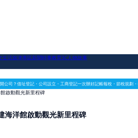
文生活
旗津專區
新聞時事
教育
3C
人物故事
記・公司設立・工商登記一次辦好
記帳報稅・節稅規劃・帳務健檢
借址登
洋館啟動觀光新里程碑
建海洋館啟動觀光新里程碑