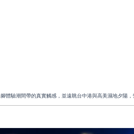
赤腳體驗潮間帶的真實觸感，並遠眺台中港與高美濕地夕陽，