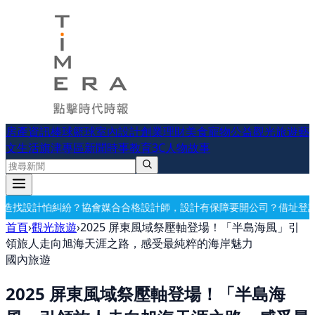
房產資訊
棒球
籃球
室內設計
創業理財
美食
寵物公益
觀光旅遊
藝
文生活
旗津專區
新聞時事
教育
3C
人物故事
媒合合格設計師，設計有保障
要開公司？借址登記・公司設立・工商登記
首頁
›
觀光旅遊
›
2025 屏東風域祭壓軸登場！「半島海風」引
領旅人走向旭海天涯之路，感受最純粹的海岸魅力
國內旅遊
2025 屏東風域祭壓軸登場！「半島海