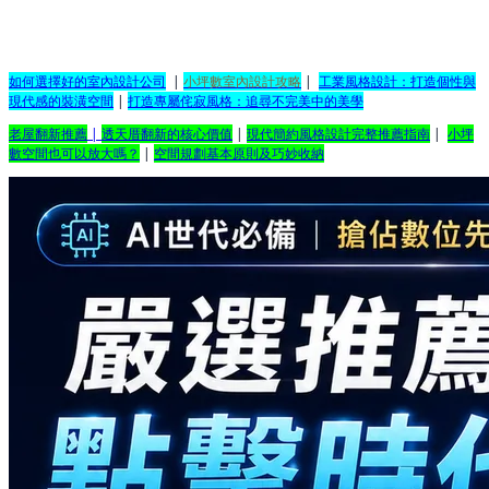
如何選擇好的室內設計公司
|
小坪數室內設計攻略
|
工業風格設計：打造個性與
現代感的裝潢空間
|
打造專屬侘寂風格：追尋不完美中的美學
老屋翻新推薦
|
透天厝翻新的核心價值
|
現代簡約風格設計完整推薦指南
|
小坪
數空間也可以放大嗎？
|
空間規劃基本原則及巧妙收納