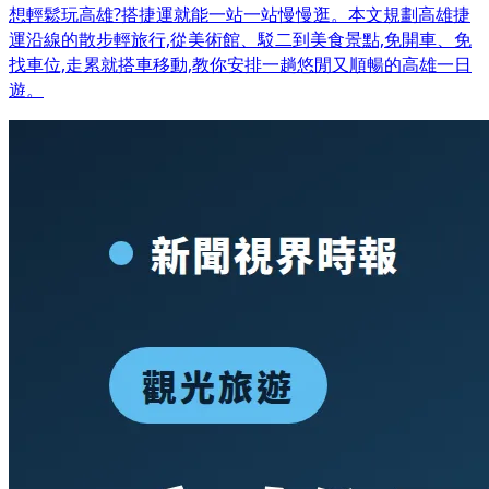
想輕鬆玩高雄?搭捷運就能一站一站慢慢逛。本文規劃高雄捷
運沿線的散步輕旅行,從美術館、駁二到美食景點,免開車、免
找車位,走累就搭車移動,教你安排一趟悠閒又順暢的高雄一日
遊。