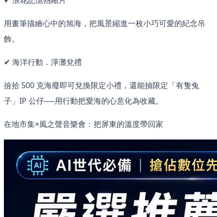
✔ 浪花記憶熱縮片
用畫筆描繪心中的旭海，把風景縮進一枚小巧可愛的紀念吊
飾。
✔ 海洋行動．淨灘兌禮
撿拾 500 克海廢即可兌換限定小禮，還能抽限定「有隻兔
子」IP 公仔──用行動把愛海的心意化為收藏。
在地市集×風之聲音樂會：把屏東的溫度帶回家