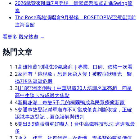
2026武營來跳舞7月登場 衛武營帶民眾走進Swing節
奏
The Rose高雄演唱會9月登場 ROSETOPIA亞洲巡演前
進海音館
看更多
觀光旅遊
→
熱門文章
1
高雄推薦10間洗冷氣廠商｜專業、口碑、價格一次看
2
家裡有「這現象」恐是床蝨入侵！被咬症狀曝光 醫
揭7招防蟲蟲危機
3
U18亞洲盃倒數！中華男籃20人培訓名單亮相 四星
高中生陳卡特成最大焦點
4
新興趣潮！每隻5千元的柯爾鴨成為民眾療癒新寵
5
交通事故登記聯單順序不可當成肇責判斷依據，正確
認識事故登記，避免誤解與錯判
6
開出3.9萬張罰單好嚇人！台中高鐵科技執法 這違規最
多
7
收入、代言、社群經營一次看懂 李多慧的商業價值