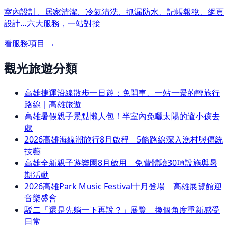
室內設計、居家清潔、冷氣清洗、抓漏防水、記帳報稅、網頁
設計…
六大服務，一站對接
看服務項目 →
觀光旅遊分類
高雄捷運沿線散步一日遊：免開車、一站一景的輕旅行
路線｜高雄旅遊
高雄暑假親子景點懶人包！半室內免曬太陽的遛小孩去
處
2026高雄海線潮旅行8月啟程 5條路線深入漁村與傳統
技藝
高雄全新親子遊樂園8月啟用 免費體驗30項設施與暑
期活動
2026高雄Park Music Festival十月登場 高雄展覽館迎
音樂盛會
駁二「還是先躺一下再說？」展覽 換個角度重新感受
日常