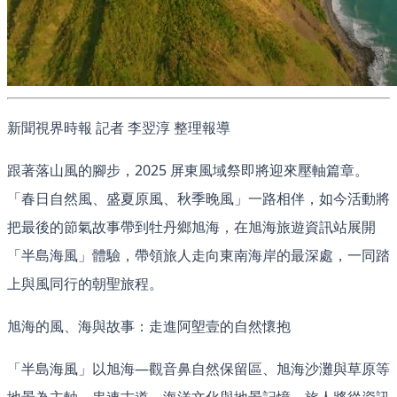
新聞視界時報 記者 李翌淳 整理報導
跟著落山風的腳步，2025 屏東風域祭即將迎來壓軸篇章。
「春日自然風、盛夏原風、秋季晚風」一路相伴，如今活動將
把最後的節氣故事帶到牡丹鄉旭海，在旭海旅遊資訊站展開
「半島海風」體驗，帶領旅人走向東南海岸的最深處，一同踏
上與風同行的朝聖旅程。
旭海的風、海與故事：走進阿塱壹的自然懷抱
「半島海風」以旭海—觀音鼻自然保留區、旭海沙灘與草原等