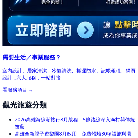
需要生活／事業服務？
室內設計、居家清潔、冷氣清洗、抓漏防水、記帳報稅、網頁
設計…
六大服務，一站對接
看服務項目 →
觀光旅遊分類
2026高雄海線潮旅行8月啟程 5條路線深入漁村與傳統
技藝
高雄全新親子遊樂園8月啟用 免費體驗30項設施與暑