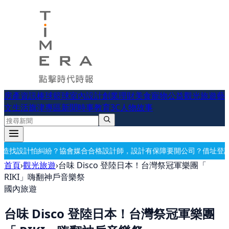
房產資訊
棒球
籃球
室內設計
創業理財
美食
寵物公益
觀光旅遊
藝
文生活
旗津專區
新聞時事
教育
3C
人物故事
格設計師，設計有保障
要開公司？借址登記・公司設立・工商登記一次辦
首頁
›
觀光旅遊
›
台味 Disco 登陸日本！台灣祭冠軍樂團「
RIKI」嗨翻神戶音樂祭
國內旅遊
台味 Disco 登陸日本！台灣祭冠軍樂團