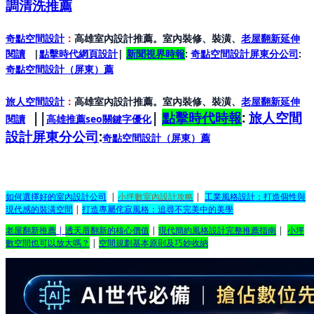
調清洗推薦
奇點空間設計
：
高雄室內設計推薦。室內裝修、裝潢、
老屋翻新延伸
閱讀
|
點擊時代網頁設計
|
新聞視界時報
:
奇點空間設計屏東分公司
:
奇點空間設計（屏東）
薦
旅人空間設計
：
高雄室內設計推薦。室內裝修、裝潢、
老屋翻新延伸
||
|
點擊時代時報
:
旅人空間
閱讀
高雄推薦seo關鍵字優化
設計屏東分公司
:
奇點空間設計（屏東）
薦
如何選擇好的室內設計公司
|
小坪數室內設計攻略
|
工業風格設計：打造個性與
現代感的裝潢空間
|
打造專屬侘寂風格：追尋不完美中的美學
老屋翻新推薦
|
透天厝翻新的核心價值
|
現代簡約風格設計完整推薦指南
|
小坪
數空間也可以放大嗎？
|
空間規劃基本原則及巧妙收納