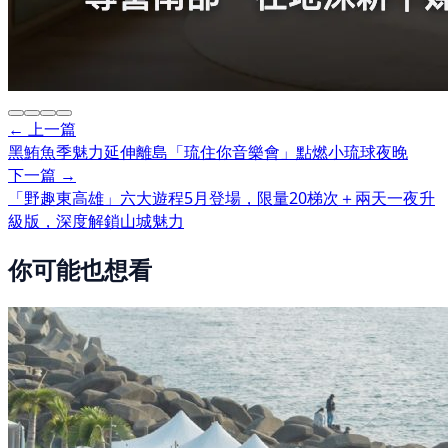
← 上一篇
黑鮪魚季魅力延伸離島「琉住你音樂會」點燃小琉球夜晚
下一篇 →
「野趣東高雄」六大遊程5月登場，限量20梯次＋兩天一夜升
級版，深度解鎖山城魅力
你可能也想看