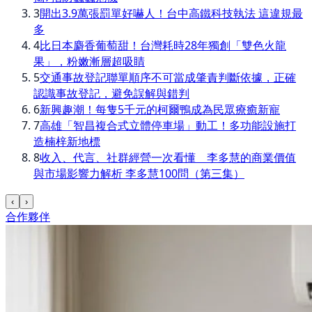
3
開出3.9萬張罰單好嚇人！台中高鐵科技執法 這違規最
多
4
比日本麝香葡萄甜！台灣耗時28年獨創「雙色火龍
果」，粉嫩漸層超吸睛
5
交通事故登記聯單順序不可當成肇責判斷依據，正確
認識事故登記，避免誤解與錯判
6
新興趣潮！每隻5千元的柯爾鴨成為民眾療癒新寵
7
高雄「智昌複合式立體停車場」動工！多功能設施打
造楠梓新地標
8
收入、代言、社群經營一次看懂 李多慧的商業價值
與市場影響力解析 李多慧100問（第三集）
‹
›
合作夥伴