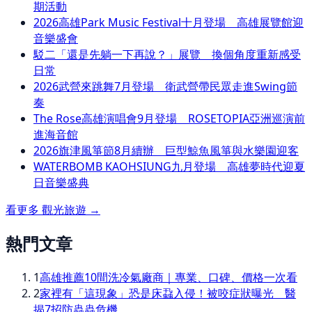
期活動
2026高雄Park Music Festival十月登場 高雄展覽館迎
音樂盛會
駁二「還是先躺一下再說？」展覽 換個角度重新感受
日常
2026武營來跳舞7月登場 衛武營帶民眾走進Swing節
奏
The Rose高雄演唱會9月登場 ROSETOPIA亞洲巡演前
進海音館
2026旗津風箏節8月續辦 巨型鯨魚風箏與水樂園迎客
WATERBOMB KAOHSIUNG九月登場 高雄夢時代迎夏
日音樂盛典
看更多
觀光旅遊
→
熱門文章
1
高雄推薦10間洗冷氣廠商｜專業、口碑、價格一次看
2
家裡有「這現象」恐是床蝨入侵！被咬症狀曝光 醫
揭7招防蟲蟲危機