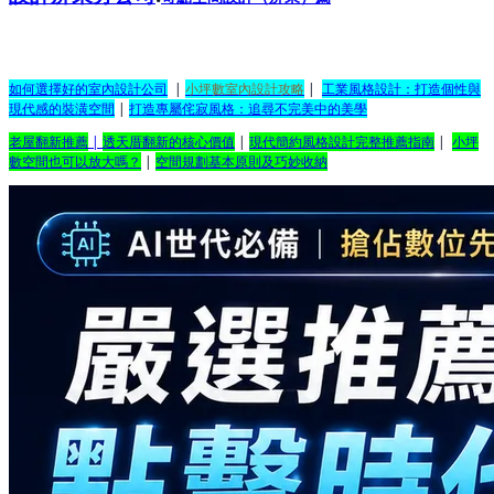
如何選擇好的室內設計公司
|
小坪數室內設計攻略
|
工業風格設計：打造個性與
現代感的裝潢空間
|
打造專屬侘寂風格：追尋不完美中的美學
老屋翻新推薦
|
透天厝翻新的核心價值
|
現代簡約風格設計完整推薦指南
|
小坪
數空間也可以放大嗎？
|
空間規劃基本原則及巧妙收納