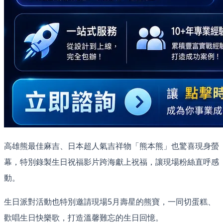
高雄熊最佳麻吉、日本超人氣吉祥物「熊本熊」也驚喜現身螢
幕，特別錄製生日祝福影片跨海獻上祝福，讓現場粉絲直呼感
動。
生日派對活動也特別邀請現場5月壽星的熊寶，一同切蛋糕、
歡唱生日快樂歌，打造溫馨難忘的生日回憶。