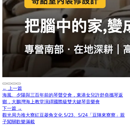
← 上一篇
海風、夕陽與三百年前的琴聲交會，東港女兒許舒堯攜琴返
鄉，大鵬灣海上教堂演繹國際級雙大鍵琴音樂會
下一篇 →
觀光局力推大寮紅豆菱角文化 5/23、5/24「豆陣來寮寮」親
子闖關歡樂滿載