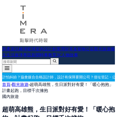
房產資訊
棒球
籃球
室內設計
創業理財
美食
寵物公益
觀光旅遊
藝
文生活
旗津專區
新聞時事
教育
3C
人物故事
計師，設計有保障
要開公司？借址登記・公司設立・工商登記一次辦好
記
首頁
›
觀光旅遊
›
超萌高雄熊，生日派對好有愛！「暖心抱抱」
計畫起跑，目標千次擁抱
國內旅遊
超萌高雄熊，生日派對好有愛！「暖心抱