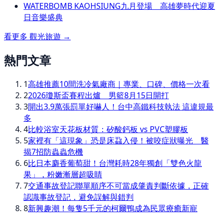
WATERBOMB KAOHSIUNG九月登場 高雄夢時代迎夏
日音樂盛典
看更多
觀光旅遊
→
熱門文章
1
高雄推薦10間洗冷氣廠商｜專業、口碑、價格一次看
2
2026瓊斯盃賽程出爐 男籃8月15日開打
3
開出3.9萬張罰單好嚇人！台中高鐵科技執法 這違規最
多
4
比較浴室天花板材質：矽酸鈣板 vs PVC塑膠板
5
家裡有「這現象」恐是床蝨入侵！被咬症狀曝光 醫
揭7招防蟲蟲危機
6
比日本麝香葡萄甜！台灣耗時28年獨創「雙色火龍
果」，粉嫩漸層超吸睛
7
交通事故登記聯單順序不可當成肇責判斷依據，正確
認識事故登記，避免誤解與錯判
8
新興趣潮！每隻5千元的柯爾鴨成為民眾療癒新寵