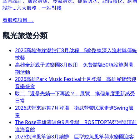
室內設計、居家清潔、冷氣清洗、抓漏防水、記帳報稅、網頁
設計…
六大服務，一站對接
看服務項目 →
觀光旅遊分類
2026高雄海線潮旅行8月啟程 5條路線深入漁村與傳統
技藝
高雄全新親子遊樂園8月啟用 免費體驗30項設施與暑
期活動
2026高雄Park Music Festival十月登場 高雄展覽館迎
音樂盛會
駁二「還是先躺一下再說？」展覽 換個角度重新感受
日常
2026武營來跳舞7月登場 衛武營帶民眾走進Swing節
奏
The Rose高雄演唱會9月登場 ROSETOPIA亞洲巡演前
進海音館
2026旗津風箏節8月續辦 巨型鯨魚風箏與水樂園迎客