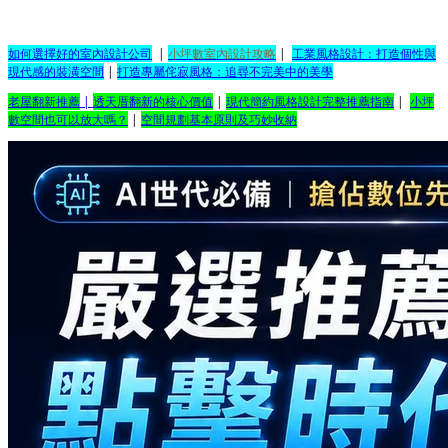
如何選擇好的室內設計公司
|
小坪數室內設計攻略
|
工業風格設計：打造個性與
現代感的裝潢空間
|
打造專屬侘寂風格：追尋不完美中的美學
老屋翻新推薦
|
透天厝翻新的核心價值
|
現代簡約風格設計完整推薦指南
|
小坪
數空間也可以放大嗎？
|
空間規劃基本原則及巧妙收納