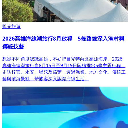
觀光旅遊
2026高雄海線潮旅行8月啟程 5條路線深入漁村與
傳統技藝
想從不同角度認識高雄，不妨把目光轉向北高雄海岸。2026
高雄海線潮旅行自8月15日至9月19日陸續推出5條主題行程，
走訪梓官、永安、彌陀及茄萣，透過漁業、地方文化、傳統工
藝與濱海景觀，帶旅客深入認識海線生活。