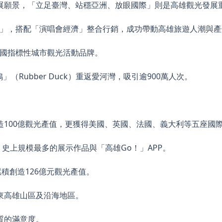
展願景，「立足臺灣、站穩亞洲、放眼國際」則是高雄觀光發展
P行銷」，搭配「演唱會經濟」整合行銷，成功帶動高雄旅遊人潮與
成為全國指標性城市觀光活動品牌。
小鴨」（Rubber Duck）重返愛河灣，吸引逾900萬人次。
。
次 ，創造100億觀光產值，更獲得美國、英國、法國、義大利等五座國
市、史上規模最多的展示作品與「高雄Go！」APP。
積創造126億元觀光產值。
東高雄山區及沿海地區。
質的滿意度。