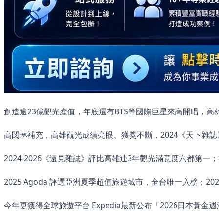
創造逾23億觀光產值，年底還有BTS等國際巨星來高開唱，高
高閔琳補充，高雄觀光成績亮眼、獲獎不斷，2024《天下雜
2024-2026《遠見雜誌》評比高雄連3年觀光滿意度六都第一；亦
2025 Agoda 評選亞洲夏季超值旅遊城市，全台唯一入榜；2
今年更獲得全球旅遊平台 Expedia最新公布「2026日本