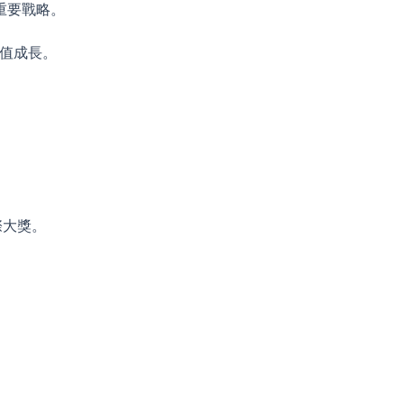
重要戰略。
產值成長。
際大獎。