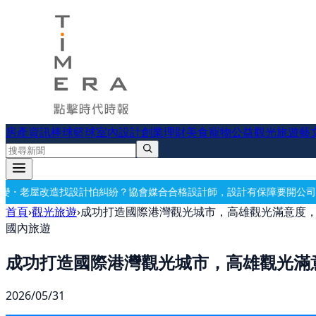
房產資訊
棒球
籃球
室內設計
創業理財
美食
寵物公益
觀光旅遊
藝
計怕糾紛？協會媒合合格設計師，設計有保障
要開公司？借址登記・公司
首頁
›
觀光旅遊
›
成功打造國際港灣觀光城市，高雄觀光滿意度，
國內旅遊
成功打造國際港灣觀光城市，高雄觀光滿
2026/05/31