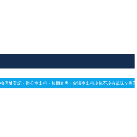
室出租・短期套房・會議室出租
冷氣不冷有霉味？專業深洗・免費估價
網