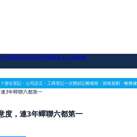
文生活
旗津專區
新聞時事
教育
3C
人物故事
設立・工商登記一次辦好
記帳報稅・節稅規劃・帳務健檢
借址登記・辦公
連3年蟬聯六都第一
意度，連3年蟬聯六都第一