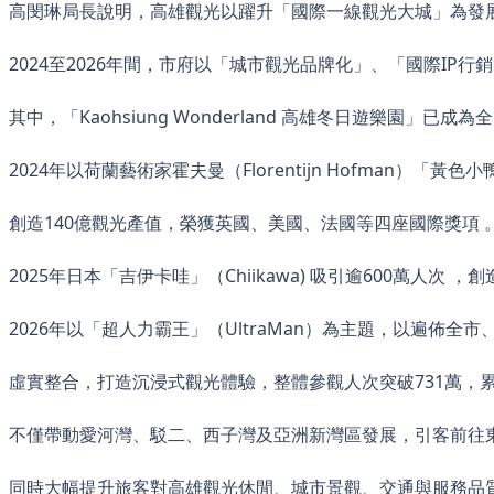
高閔琳局長說明，高雄觀光以躍升「國際一線觀光大城」為發
2024至2026年間，市府以「城市觀光品牌化」、「國際I
其中，「Kaohsiung Wonderland 高雄冬日遊樂園」已
2024年以荷蘭藝術家霍夫曼（Florentijn Hofman）「黃色
創造140億觀光產值，榮獲英國、美國、法國等四座國際獎項 
2025年日本「吉伊卡哇」（Chiikawa) 吸引逾600萬人
2026年以「超人力霸王」（UltraMan）為主題，以遍佈全
虛實整合，打造沉浸式觀光體驗，整體參觀人次突破731萬，累
不僅帶動愛河灣、駁二、西子灣及亞洲新灣區發展，引客前往
同時大幅提升旅客對高雄觀光休閒、城市景觀、交通與服務品