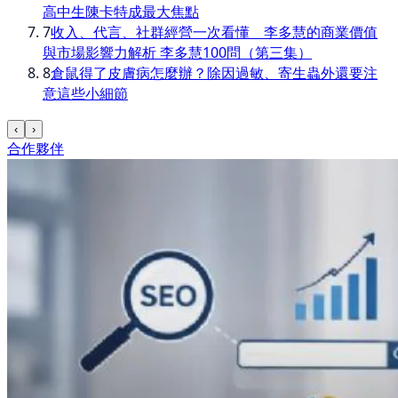
高中生陳卡特成最大焦點
7
收入、代言、社群經營一次看懂 李多慧的商業價值
與市場影響力解析 李多慧100問（第三集）
8
倉鼠得了皮膚病怎麼辦？除因過敏、寄生蟲外還要注
意這些小細節
‹
›
合作夥伴