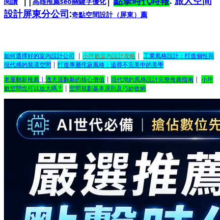
||
|
點擊時代時報
:
旅人空間
閱讀
高雄推薦seo關鍵字優化
設計屏東分公司
:
奇點空間設計（屏東）
薦
如何選擇好的室內設計公司
|
小坪數室內設計攻略
|
工業風格設計：打造個性與
現代感的裝潢空間
|
打造專屬侘寂風格：追尋不完美中的美學
老屋翻新推薦
|
透天厝翻新的核心價值
|
現代簡約風格設計完整推薦指南
|
小坪
數空間也可以放大嗎？
|
空間規劃基本原則及巧妙收納