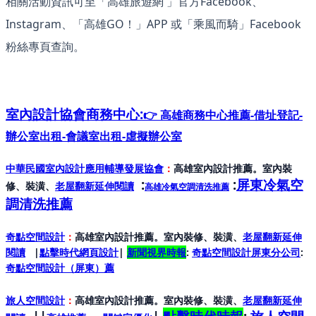
相關活動資訊可至「高雄旅遊網 」官方Facebook、
Instagram、「高雄GO！」APP 或「乘風而騎」Facebook
粉絲專頁查詢。
室內設計協會
商務中心:
👉 高雄商務中心推薦-借址登記-
辦公室出租-會議室出租-虛擬辦公室
中華民國室內設計應用輔導發展協會
：
高雄室內設計推薦。室內裝
:
:
屏東冷氣空
修、裝潢、
老屋翻新延伸閱讀
高雄冷氣空調清洗推薦
調清洗推薦
奇點空間設計
：
高雄室內設計推薦。室內裝修、裝潢、
老屋翻新延伸
閱讀
|
點擊時代網頁設計
|
新聞視界時報
:
奇點空間設計屏東分公司
:
奇點空間設計（屏東）
薦
旅人空間設計
：
高雄室內設計推薦。室內裝修、裝潢、
老屋翻新延伸