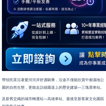
帶領民眾沿著愛河河岸舒適騎乘，沿途不僅能欣賞中都濕地公
園的自然生態，更能走訪綠園道上的歷史建築—三塊厝車站。
及新舊交織的城市轉運站—高雄車站、最後至新客家文化園區