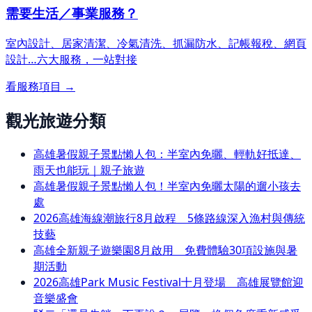
需要生活／事業服務？
室內設計、居家清潔、冷氣清洗、抓漏防水、記帳報稅、網頁
設計…
六大服務，一站對接
看服務項目 →
觀光旅遊分類
高雄暑假親子景點懶人包：半室內免曬、輕軌好抵達、
雨天也能玩｜親子旅遊
高雄暑假親子景點懶人包！半室內免曬太陽的遛小孩去
處
2026高雄海線潮旅行8月啟程 5條路線深入漁村與傳統
技藝
高雄全新親子遊樂園8月啟用 免費體驗30項設施與暑
期活動
2026高雄Park Music Festival十月登場 高雄展覽館迎
音樂盛會