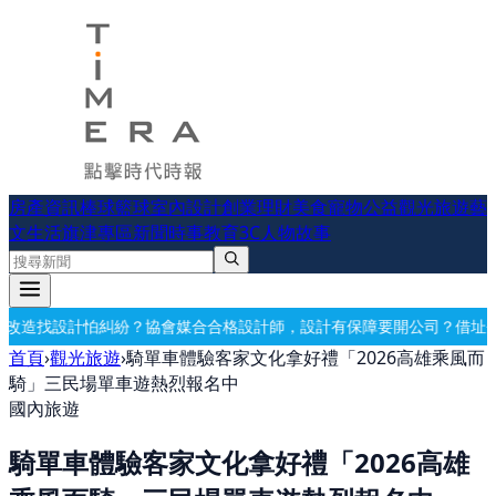
房產資訊
棒球
籃球
室內設計
創業理財
美食
寵物公益
觀光旅遊
藝
文生活
旗津專區
新聞時事
教育
3C
人物故事
媒合合格設計師，設計有保障
要開公司？借址登記・公司設立・工商登記
首頁
›
觀光旅遊
›
騎單車體驗客家文化拿好禮「2026高雄乘風而
騎」三民場單車遊熱烈報名中
國內旅遊
騎單車體驗客家文化拿好禮「2026高雄