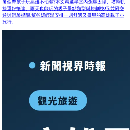
暑假帶孩子玩高雄不怕曬?本文精選半室內免曬太陽、搭輕軌
捷運好抵達、雨天也能玩的親子景點類型與規劃技巧,並附交
通與消暑提醒,幫爸媽輕鬆安排一趟舒適又盡興的高雄親子小
旅行。