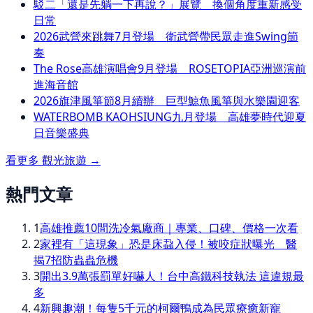
駁二「還是先躺一下再說？」展覽 換個角度重新感受
日常
2026武營來跳舞7月登場 衛武營帶民眾走進Swing節
奏
The Rose高雄演唱會9月登場 ROSETOPIA亞洲巡演前
進海音館
2026旗津風箏節8月續辦 巨型鯨魚風箏與水樂園迎客
WATERBOMB KAOHSIUNG九月登場 高雄夢時代迎夏
日音樂盛典
看更多
觀光旅遊
→
熱門文章
1
高雄推薦10間洗冷氣廠商｜專業、口碑、價格一次看
2
家裡有「這現象」恐是床蝨入侵！被咬症狀曝光 醫
揭7招防蟲蟲危機
3
開出3.9萬張罰單好嚇人！台中高鐵科技執法 這違規最
多
4
新興趣潮！每隻5千元的柯爾鴨成為民眾療癒新寵