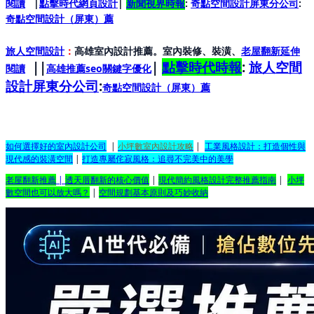
閱讀
|
點擊時代網頁設計
|
新聞視界時報
:
奇點空間設計屏東分公司
:
奇點空間設計（屏東）
薦
旅人空間設計
：
高雄室內設計推薦。室內裝修、裝潢、
老屋翻新延伸
||
|
點擊時代時報
:
旅人空間
閱讀
高雄推薦seo關鍵字優化
設計屏東分公司
:
奇點空間設計（屏東）
薦
如何選擇好的室內設計公司
|
小坪數室內設計攻略
|
工業風格設計：打造個性與
現代感的裝潢空間
|
打造專屬侘寂風格：追尋不完美中的美學
老屋翻新推薦
|
透天厝翻新的核心價值
|
現代簡約風格設計完整推薦指南
|
小坪
數空間也可以放大嗎？
|
空間規劃基本原則及巧妙收納