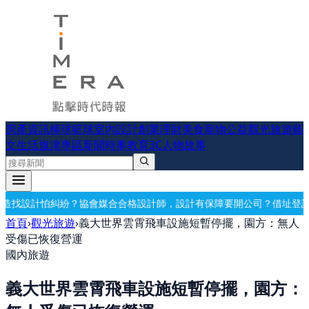
房產資訊
棒球
籃球
室內設計
創業理財
美食
寵物公益
觀光旅遊
藝
文生活
旗津專區
新聞時事
教育
3C
人物故事
計師，設計有保障
要開公司？借址登記・公司設立・工商登記一次辦好
記
首頁
›
觀光旅遊
›
義大世界雲霄飛車設施短暫停擺，園方：無人
受傷已恢復營運
國內旅遊
義大世界雲霄飛車設施短暫停擺，園方：