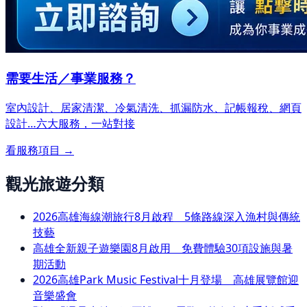
需要生活／事業服務？
室內設計、居家清潔、冷氣清洗、抓漏防水、記帳報稅、網頁
設計…
六大服務，一站對接
看服務項目 →
觀光旅遊分類
2026高雄海線潮旅行8月啟程 5條路線深入漁村與傳統
技藝
高雄全新親子遊樂園8月啟用 免費體驗30項設施與暑
期活動
2026高雄Park Music Festival十月登場 高雄展覽館迎
音樂盛會