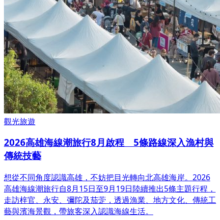
觀光旅遊
2026高雄海線潮旅行8月啟程 5條路線深入漁村與
傳統技藝
想從不同角度認識高雄，不妨把目光轉向北高雄海岸。2026
高雄海線潮旅行自8月15日至9月19日陸續推出5條主題行程，
走訪梓官、永安、彌陀及茄萣，透過漁業、地方文化、傳統工
藝與濱海景觀，帶旅客深入認識海線生活。