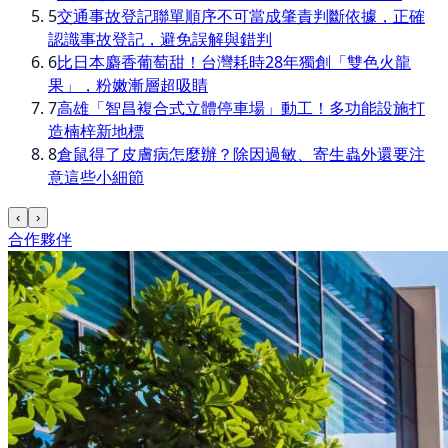
5
交通事故登記聯單順序不可當成肇責判斷依據，正確
認識事故登記，避免誤解與錯判
6
比日本麝香葡萄甜！台灣耗時28年獨創「雙色火龍
果」，粉嫩漸層超吸睛
7
高雄「智昌複合式立體停車場」動工！多功能設施打
造楠梓新地標
8
倉鼠得了皮膚病怎麼辦？除因過敏、寄生蟲外還要注
意這些小細節
‹
›
合作夥伴