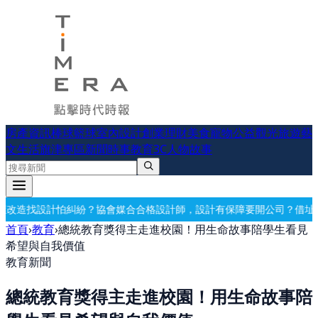
房產資訊
棒球
籃球
室內設計
創業理財
美食
寵物公益
觀光旅遊
藝
文生活
旗津專區
新聞時事
教育
3C
人物故事
會媒合合格設計師，設計有保障
要開公司？借址登記・公司設立・工商登
首頁
›
教育
›
總統教育獎得主走進校園！用生命故事陪學生看見
希望與自我價值
教育新聞
總統教育獎得主走進校園！用生命故事陪