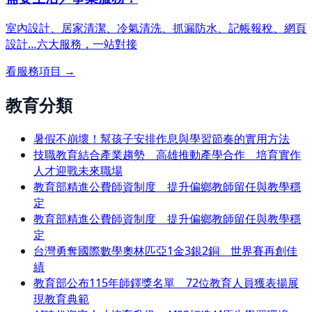
室內設計、居家清潔、冷氣清洗、抓漏防水、記帳報稅、網頁
設計…
六大服務，一站對接
看服務項目 →
教育分類
暑假不崩壞！幫孩子安排作息與學習節奏的實用方法
技職教育結合產業趨勢 高雄推動產學合作 培育實作
人才迎戰未來職場
教育部精進公費師資制度 提升偏鄉教師留任與教學穩
定
教育部精進公費師資制度 提升偏鄉教師留任與教學穩
定
台灣勇奪國際數學奧林匹亞1金3銀2銅 世界賽再創佳
績
教育部公布115年師鐸獎名單 72位教育人員獲表揚展
現教育典範