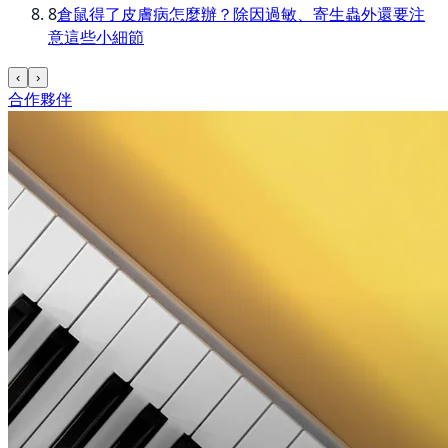
8
倉鼠得了皮膚病怎麼辦？除因過敏、寄生蟲外還要注
意這些小細節
‹
›
合作夥伴