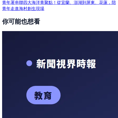
青年署串聯四大海洋青聚點！從宜蘭、澎湖到屏東、花蓮，陪
青年走進海村創生現場
你可能也想看