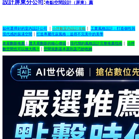
設計屏東分公司
:
奇點空間設計（屏東）
薦
如何選擇好的室內設計公司
|
小坪數室內設計攻略
|
工業風格設計：打造個性與
現代感的裝潢空間
|
打造專屬侘寂風格：追尋不完美中的美學
老屋翻新推薦
|
透天厝翻新的核心價值
|
現代簡約風格設計完整推薦指南
|
小坪
數空間也可以放大嗎？
|
空間規劃基本原則及巧妙收納