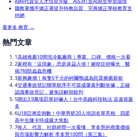
AI時代資安人才培育升級 AIS3打造AI原生學習環境
國教署攜手矯正署提升特教品質 完善矯正學校教育支
持網
看更多
教育
→
熱門文章
1
高雄推薦10間洗冷氣廠商｜專業、口碑、價格一次看
2
家裡有「這現象」恐是床蝨入侵！被咬症狀曝光 醫
揭7招防蟲蟲危機
3
新興趣潮！每隻5千元的柯爾鴨成為民眾療癒新寵
4
交通事故登記聯單順序不可當成肇責判斷依據，正確
認識事故登記，避免誤解與錯判
5
開出3.9萬張罰單好嚇人！台中高鐵科技執法 這違規最
多
6
U18亞洲盃倒數！中華男籃20人培訓名單亮相 四星
高中生陳卡特成最大焦點
7
收入、代言、社群經營一次看懂 李多慧的商業價值
與市場影響力解析 李多慧100問（第三集）