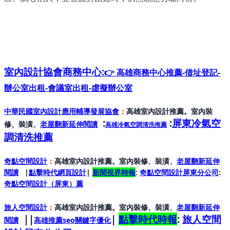
室內設計協會
商務中心:
👉 高雄商務中心推薦-借址登記-
辦公室出租-會議室出租-虛擬辦公室
中華民國室內設計應用輔導發展協會
：
高雄室內設計推薦。室內裝
:
:
屏東冷氣空
修、裝潢、
老屋翻新延伸閱讀
高雄冷氣空調清洗推薦
調清洗推薦
奇點空間設計
：
高雄室內設計推薦。室內裝修、裝潢、
老屋翻新延伸
閱讀
|
點擊時代網頁設計
|
新聞視界時報
:
奇點空間設計屏東分公司
:
奇點空間設計（屏東）
薦
旅人空間設計
：
高雄室內設計推薦。室內裝修、裝潢、
老屋翻新延伸
||
|
點擊時代時報
:
旅人空間
閱讀
高雄推薦seo關鍵字優化