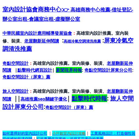
室內設計協會
商務中心:
👉 高雄商務中心推薦-借址登記-
辦公室出租-會議室出租-虛擬辦公室
中華民國室內設計應用輔導發展協會
：
高雄室內設計推薦。室內裝
:
:
屏東冷氣空
修、裝潢、
老屋翻新延伸閱讀
高雄冷氣空調清洗推薦
調清洗推薦
奇點空間設計
：
高雄室內設計推薦。室內裝修、裝潢、
老屋翻新延伸
閱讀
|
點擊時代網頁設計
|
新聞視界時報
:
奇點空間設計屏東分公司
:
奇點空間設計（屏東）
薦
旅人空間設計
：
高雄室內設計推薦。室內裝修、裝潢、
老屋翻新延伸
||
|
點擊時代時報
:
旅人空間
閱讀
高雄推薦seo關鍵字優化
設計屏東分公司
:
奇點空間設計（屏東）
薦
如何選擇好的室內設計公司
|
小坪數室內設計攻略
|
工業風格設計：打造個性與
現代感的裝潢空間
|
打造專屬侘寂風格：追尋不完美中的美學