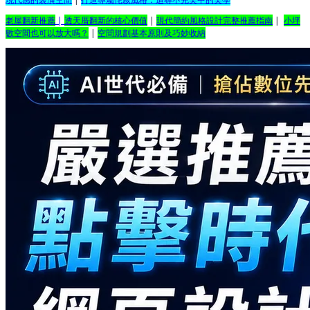
老屋翻新推薦
|
透天厝翻新的核心價值
|
現代簡約風格設計完整推薦指南
|
小坪
數空間也可以放大嗎？
|
空間規劃基本原則及巧妙收納