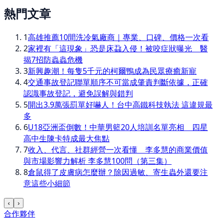
熱門文章
1
高雄推薦10間洗冷氣廠商｜專業、口碑、價格一次看
2
家裡有「這現象」恐是床蝨入侵！被咬症狀曝光 醫
揭7招防蟲蟲危機
3
新興趣潮！每隻5千元的柯爾鴨成為民眾療癒新寵
4
交通事故登記聯單順序不可當成肇責判斷依據，正確
認識事故登記，避免誤解與錯判
5
開出3.9萬張罰單好嚇人！台中高鐵科技執法 這違規最
多
6
U18亞洲盃倒數！中華男籃20人培訓名單亮相 四星
高中生陳卡特成最大焦點
7
收入、代言、社群經營一次看懂 李多慧的商業價值
與市場影響力解析 李多慧100問（第三集）
8
倉鼠得了皮膚病怎麼辦？除因過敏、寄生蟲外還要注
意這些小細節
‹
›
合作夥伴