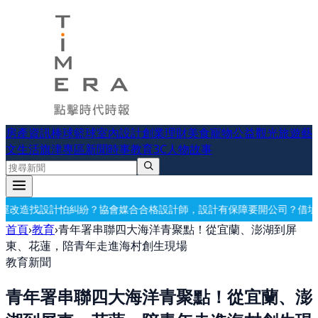
房產資訊
棒球
籃球
室內設計
創業理財
美食
寵物公益
觀光旅遊
藝
文生活
旗津專區
新聞時事
教育
3C
人物故事
媒合合格設計師，設計有保障
要開公司？借址登記・公司設立・工商登記
首頁
›
教育
›
青年署串聯四大海洋青聚點！從宜蘭、澎湖到屏
東、花蓮，陪青年走進海村創生現場
教育新聞
青年署串聯四大海洋青聚點！從宜蘭、澎