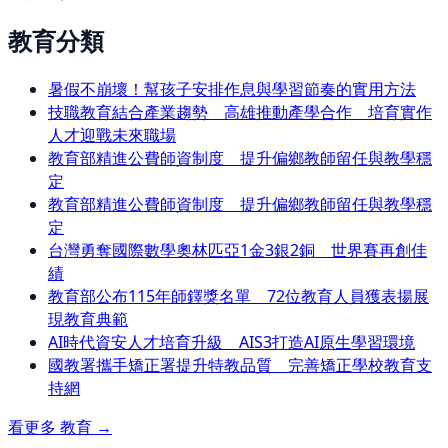
教育分類
暑假不崩壞！幫孩子安排作息與學習節奏的實用方法
技職教育結合產業趨勢 高雄推動產學合作 培育實作
人才迎戰未來職場
教育部精進公費師資制度 提升偏鄉教師留任與教學穩
定
教育部精進公費師資制度 提升偏鄉教師留任與教學穩
定
台灣勇奪國際數學奧林匹亞1金3銀2銅 世界賽再創佳
績
教育部公布115年師鐸獎名單 72位教育人員獲表揚展
現教育典範
AI時代資安人才培育升級 AIS3打造AI原生學習環境
國教署攜手矯正署提升特教品質 完善矯正學校教育支
持網
看更多
教育
→