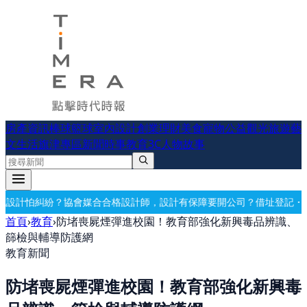
房產資訊
棒球
籃球
室內設計
創業理財
美食
寵物公益
觀光旅遊
藝
文生活
旗津專區
新聞時事
教育
3C
人物故事
設計師，設計有保障
要開公司？借址登記・公司設立・工商登記一次辦好
首頁
›
教育
›
防堵喪屍煙彈進校園！教育部強化新興毒品辨識、
篩檢與輔導防護網
教育新聞
防堵喪屍煙彈進校園！教育部強化新興毒