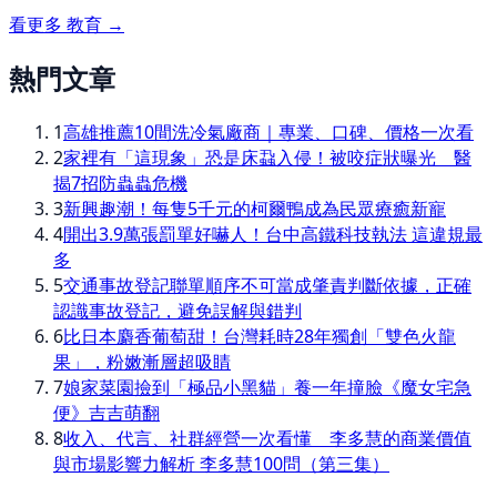
看更多
教育
→
熱門文章
1
高雄推薦10間洗冷氣廠商｜專業、口碑、價格一次看
2
家裡有「這現象」恐是床蝨入侵！被咬症狀曝光 醫
揭7招防蟲蟲危機
3
新興趣潮！每隻5千元的柯爾鴨成為民眾療癒新寵
4
開出3.9萬張罰單好嚇人！台中高鐵科技執法 這違規最
多
5
交通事故登記聯單順序不可當成肇責判斷依據，正確
認識事故登記，避免誤解與錯判
6
比日本麝香葡萄甜！台灣耗時28年獨創「雙色火龍
果」，粉嫩漸層超吸睛
7
娘家菜園撿到「極品小黑貓」養一年撞臉《魔女宅急
便》吉吉萌翻
8
收入、代言、社群經營一次看懂 李多慧的商業價值
與市場影響力解析 李多慧100問（第三集）