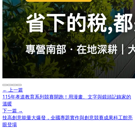
← 上一篇
115年孝道教育系列競賽開跑！用漫畫、文字與鏡頭記錄家的
溫暖
下一篇 →
技高創意能量大爆發，全國專題實作與創意競賽成果科工館亮
眼登場