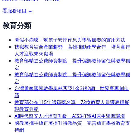
看服務項目 →
教育分類
暑假不崩壞！幫孩子安排作息與學習節奏的實用方法
技職教育結合產業趨勢 高雄推動產學合作 培育實作
人才迎戰未來職場
教育部精進公費師資制度 提升偏鄉教師留任與教學穩
定
教育部精進公費師資制度 提升偏鄉教師留任與教學穩
定
台灣勇奪國際數學奧林匹亞1金3銀2銅 世界賽再創佳
績
教育部公布115年師鐸獎名單 72位教育人員獲表揚展
現教育典範
AI時代資安人才培育升級 AIS3打造AI原生學習環境
國教署攜手矯正署提升特教品質 完善矯正學校教育支
持網