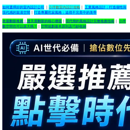
如何選擇好的室內設計公司
|
小坪數室內設計攻略
|
工業風格設計：打造個性與
現代感的裝潢空間
|
打造專屬侘寂風格：追尋不完美中的美學
老屋翻新推薦
|
透天厝翻新的核心價值
|
現代簡約風格設計完整推薦指南
|
小坪
數空間也可以放大嗎？
|
空間規劃基本原則及巧妙收納