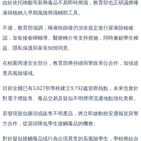
由於依托咪酯等新興毒品不易即時辨識，教育部也正研議將唾
液篩檢納入早期風險辨識輔助工具。
不過，教育部強調，唾液快篩後仍須依規定進行尿液篩檢確
認，並銜接春暉輔導、醫療轉介等支持措施，同時兼顧學生權
益、隱私保護與家長知情同意。
在校園周邊安全部分，教育部將持續與警政單位合作，加強巡
查高風險場域。
目前全國已有3,627所學校建立9,192處巡察熱點，未來也會針
對電子煙販售、毒品交易及疑似不明煙彈流通地點強化查察。
若發現疑似藥頭或販售不明產品，將立即啟動校安通報並與警
方合作，從源頭降低學生接觸毒品的機會。
對於疑似接觸毒品或行為出現異常的高風險學生，學校將結合