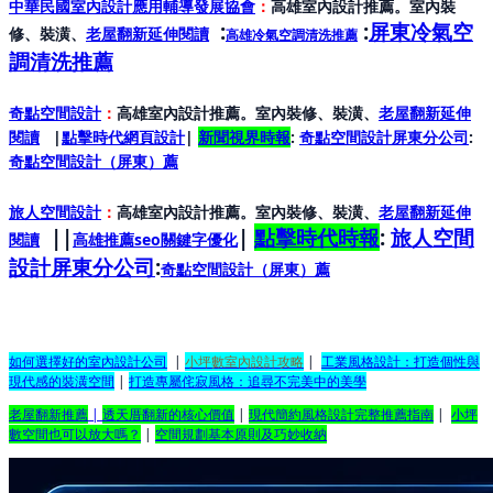
中華民國室內設計應用輔導發展協會
：
高雄室內設計推薦。室內裝
:
:
屏東冷氣空
修、裝潢、
老屋翻新延伸閱讀
高雄冷氣空調清洗推薦
調清洗推薦
奇點空間設計
：
高雄室內設計推薦。室內裝修、裝潢、
老屋翻新延伸
閱讀
|
點擊時代網頁設計
|
新聞視界時報
:
奇點空間設計屏東分公司
:
奇點空間設計（屏東）
薦
旅人空間設計
：
高雄室內設計推薦。室內裝修、裝潢、
老屋翻新延伸
||
|
點擊時代時報
:
旅人空間
閱讀
高雄推薦seo關鍵字優化
設計屏東分公司
:
奇點空間設計（屏東）
薦
如何選擇好的室內設計公司
|
小坪數室內設計攻略
|
工業風格設計：打造個性與
現代感的裝潢空間
|
打造專屬侘寂風格：追尋不完美中的美學
老屋翻新推薦
|
透天厝翻新的核心價值
|
現代簡約風格設計完整推薦指南
|
小坪
數空間也可以放大嗎？
|
空間規劃基本原則及巧妙收納