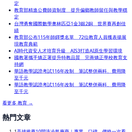
定
教育部精進公費師資制度 提升偏鄉教師留任與教學穩
定
台灣勇奪國際數學奧林匹亞1金3銀2銅 世界賽再創佳
績
教育部公布115年師鐸獎名單 72位教育人員獲表揚展
現教育典範
AI時代資安人才培育升級 AIS3打造AI原生學習環境
國教署攜手矯正署提升特教品質 完善矯正學校教育支
持網
華語教學認證考試116年改制 筆試整併兩科、費用降
至千元
華語教學認證考試116年改制 筆試整併兩科、費用降
至千元
看更多
教育
→
熱門文章
1
高雄推薦10間洗冷氣廠商｜專業、口碑、價格一次看