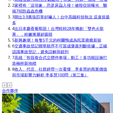
2
家裡有「這現象」恐是床蝨入侵！被咬症狀曝光 醫
揭7招防蟲蟲危機
3
開出3.9萬張罰單好嚇人！台中高鐵科技執法 這違規最
多
4
比日本麝香葡萄甜！台灣耗時28年獨創「雙色火龍
果」，粉嫩漸層超吸睛
5
新興趣潮！每隻5千元的柯爾鴨成為民眾療癒新寵
6
交通事故登記聯單順序不可當成肇責判斷依據，正確
認識事故登記，避免誤解與錯判
7
高雄「智昌複合式立體停車場」動工！多功能設施打
造楠梓新地標
8
收入、代言、社群經營一次看懂 李多慧的商業價值
與市場影響力解析 李多慧100問（第三集）
‹
›
合作夥伴