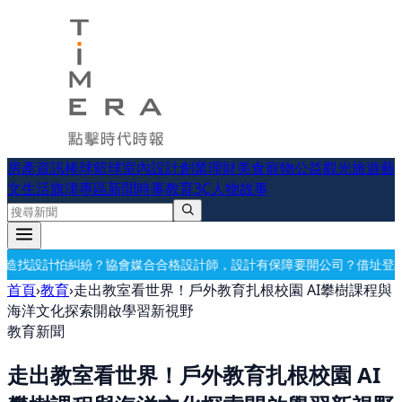
房產資訊
棒球
籃球
室內設計
創業理財
美食
寵物公益
觀光旅遊
藝
文生活
旗津專區
新聞時事
教育
3C
人物故事
合格設計師，設計有保障
要開公司？借址登記・公司設立・工商登記一次
首頁
›
教育
›
走出教室看世界！戶外教育扎根校園 AI攀樹課程與
海洋文化探索開啟學習新視野
教育新聞
走出教室看世界！戶外教育扎根校園 AI