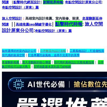
閱讀
|
點擊時代網頁設計
|
新聞視界時報
:
奇點空間設計屏東分公司
:
奇點空間設計（屏東）
薦
旅人空間設計
：
高雄室內設計推薦。室內裝修、裝潢、
老屋翻新延伸
||
|
點擊時代時報
:
旅人空間
閱讀
高雄推薦seo關鍵字優化
設計屏東分公司
:
奇點空間設計（屏東）
薦
如何選擇好的室內設計公司
|
小坪數室內設計攻略
|
工業風格設計：打造個性與
現代感的裝潢空間
|
打造專屬侘寂風格：追尋不完美中的美學
老屋翻新推薦
|
透天厝翻新的核心價值
|
現代簡約風格設計完整推薦指南
|
小坪
數空間也可以放大嗎？
|
空間規劃基本原則及巧妙收納