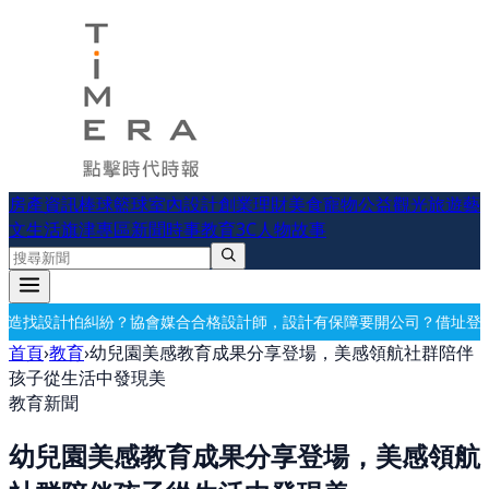
房產資訊
棒球
籃球
室內設計
創業理財
美食
寵物公益
觀光旅遊
藝
文生活
旗津專區
新聞時事
教育
3C
人物故事
媒合合格設計師，設計有保障
要開公司？借址登記・公司設立・工商登記
首頁
›
教育
›
幼兒園美感教育成果分享登場，美感領航社群陪伴
孩子從生活中發現美
教育新聞
幼兒園美感教育成果分享登場，美感領航