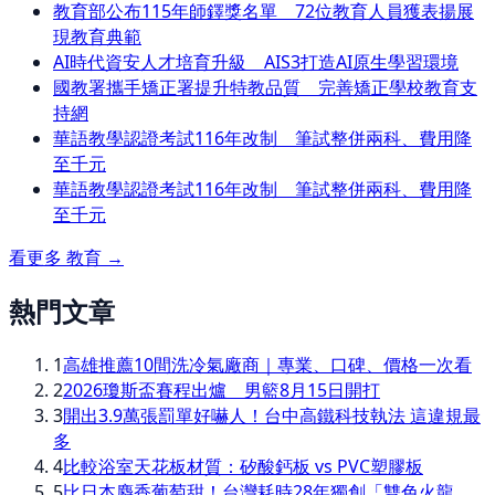
教育部公布115年師鐸獎名單 72位教育人員獲表揚展
現教育典範
AI時代資安人才培育升級 AIS3打造AI原生學習環境
國教署攜手矯正署提升特教品質 完善矯正學校教育支
持網
華語教學認證考試116年改制 筆試整併兩科、費用降
至千元
華語教學認證考試116年改制 筆試整併兩科、費用降
至千元
看更多
教育
→
熱門文章
1
高雄推薦10間洗冷氣廠商｜專業、口碑、價格一次看
2
2026瓊斯盃賽程出爐 男籃8月15日開打
3
開出3.9萬張罰單好嚇人！台中高鐵科技執法 這違規最
多
4
比較浴室天花板材質：矽酸鈣板 vs PVC塑膠板
5
比日本麝香葡萄甜！台灣耗時28年獨創「雙色火龍