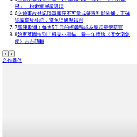
果」，粉嫩漸層超吸睛
6
交通事故登記聯單順序不可當成肇責判斷依據，正確
認識事故登記，避免誤解與錯判
7
新興趣潮！每隻5千元的柯爾鴨成為民眾療癒新寵
8
娘家菜園撿到「極品小黑貓」養一年撞臉《魔女宅急
便》吉吉萌翻
‹
›
合作夥伴