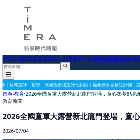
房產資訊
棒球
籃球
室內設計
創業理財
美食
寵物公益
觀光旅遊
藝
老屋改造
找設計怕糾紛？協會媒合合格設計師，設計有保障
要開公司？借
首頁
›
教育
›
2026全國童軍大露營新北龍門登場，童心築夢點亮
教育新聞
2026全國童軍大露營新北龍門登場，童
2026/07/04