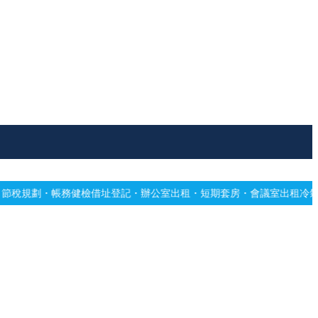
址登記・辦公室出租・短期套房・會議室出租
冷氣不冷有霉味？專業深洗