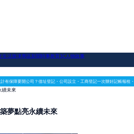
文生活
旗津專區
新聞時事
教育
3C
人物故事
址登記・公司設立・工商登記一次辦好
記帳報稅・節稅規劃・帳務健檢
借
永續未來
心築夢點亮永續未來